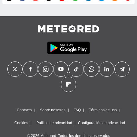
precisa e
ión mediante
, publicidad
dos,
 publicidad
,
ón de
 desarrollo
s.
tros 1199
ios
Contacto
Sobre nosotros
FAQ
Términos de uso
Cookies
Política de privacidad
Configuración de privacidad
© 2026 Meteored. Todos los derechos reservados