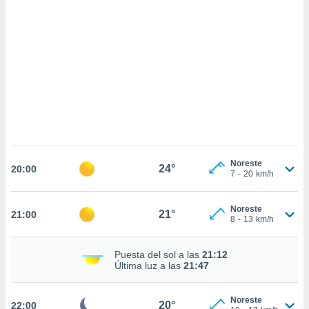
sultar más
 en nuestra
 Cookies
y
ualquier
ento
 botón
ación de
kies
 disponible
e nuestra
.
Noreste
24°
20:00
7
-
20
km/h
IVAMENTE,
Noreste
21°
21:00
as
8
-
13
km/h
 a cookies
 no aceptar
Puesta del sol a las
21:12
ón de
Última luz a las
21:47
uedes
uestro sitio
.com. En
Noreste
20°
22:00