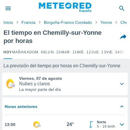
privacidad
o de
Inicio
Francia
Borgoña-Franco Condado
Yonne
Chem
tiempo.com)
borado por
El tiempo en Chemilly-sur-Yonne
es para
por horas
ue la
 que se
e calidad.
HOY
MAÑANA
DOM. 09
LUN. 10
MAR. 11
MIÉ. 12
JUE. 13
VIE. 14
SÁB.
eder a este
ediante las
La previsión del tiempo por horas en Chemilly-sur-Yonne
opciones:
Viernes, 07 de agosto
ookies y
Nubes y claros
e forma
La mayor parte del día
d digital
ada, basada
Horas anteriores
mación
ediante
ecnologías
Norte
24°
13:00
nos permite
5
-
19
km/h