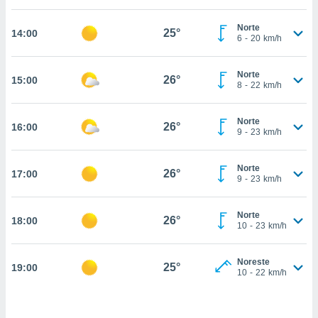
estra
ara seguir
Norte
e contenido
25°
14:00
6
-
20
km/h
stándares
ACEPTAR
sin coste.
Y
Norte
CONTINUAR
26°
15:00
 botón
8
-
22
km/h
continuar",
der a la
CONFIGURACIÓN
ndo la
Norte
26°
16:00
9
-
23
km/h
 de todas
, ya sean
de nuestros
Norte
26°
17:00
 nos
9
-
23
km/h
 y análisis
tamiento en
Norte
26°
18:00
10
-
23
km/h
b, así como
un perfil
para
Noreste
25°
19:00
ublicidad y
10
-
22
km/h
do en
 mismo.