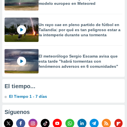
modelo europeo en Meteored
 la
da, crear un
personalizar
Un rayo cae en pleno partido de fútbol en
o, uso de
Tailandia: por qué es tan peligroso estar a
a la
la intemperie durante una tormenta
e contenido
do, medir el
 de la
medir el
El meteorólogo Sergio Escama avisa que
 del
esta tarde "habrá tormentas con
 comprender
fenómenos adversos en 6 comunidades"
 través de
s o a través
nación de
edentes de
El tiempo...
fuentes,
y mejora de
El Tiempo 1 - 7 días
os, uso de
ados con el
Síguenos
 seleccionar
o.
calización