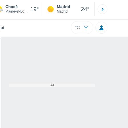
Chacé
Madrid
Barcelona
19°
24°
Maine-et-Loire
Madrid
Barcelona
°C
uí