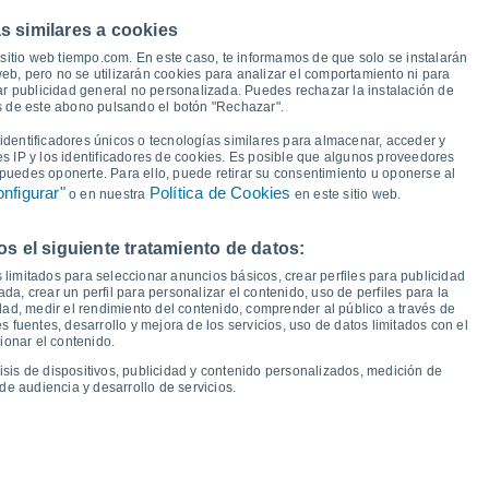
39°
s similares a cookies
35°
33°
32°
32°
32°
30°
30°
sitio web tiempo.com. En este caso, te informamos de que solo se instalarán
eb, pero no se utilizarán cookies para analizar el comportamiento ni para
ar publicidad general no personalizada. Puedes rechazar la instalación de
22°
és de este abono pulsando el botón "Rechazar".
21°
19°
18°
18°
18°
17°
16°
dentificadores únicos o tecnologías similares para almacenar, acceder y
es IP y los identificadores de cookies. Es posible que algunos proveedores
e puedes oponerte. Para ello, puede retirar su consentimiento u oponerse al
nfigurar"
Política de Cookies
o en nuestra
en este sitio web.
 el siguiente tratamiento de datos:
ié
12
Jue
13
Vie
14
Sáb
15
Dom
16
Lun
17
Mar
18
Mié
19
 limitados para seleccionar anuncios básicos, crear perfiles para publicidad
emperatura Mínima
Punto de rocío
ada, crear un perfil para personalizar el contenido, uso de perfiles para la
dad, medir el rendimiento del contenido, comprender al público a través de
 fuentes, desarrollo y mejora de los servicios, uso de datos limitados con el
ionar el contenido.
isis de dispositivos, publicidad y contenido personalizados, medición de
idad para los próximos 14 días
de audiencia y desarrollo de servicios.
100
75
1020