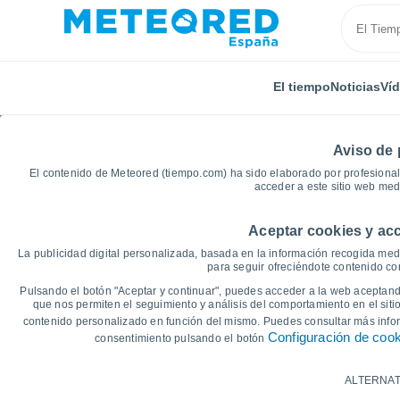
El tiempo
Noticias
Ví
Aviso de 
El contenido de Meteored (tiempo.com) ha sido elaborado por profesional
acceder a este sitio web med
Aceptar cookies y acc
Inicio
Francia
Países del Loira
Maine y Loira
La publicidad digital personalizada, basada en la información recogida medi
para seguir ofreciéndote contenido con
Gráficas del tiempo de
Pulsando el botón "Aceptar y continuar", puedes acceder a la web aceptando
que nos permiten el seguimiento y análisis del comportamiento en el sitio
contenido personalizado en función del mismo. Puedes consultar más inf
14 días
7 días
Configuración de coo
consentimiento pulsando el botón
Gráfica de Temperatura
ALTERNAT
Temperatura máxima, temperatura mínim