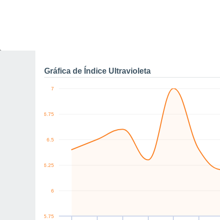
N
N
W
SW
NE
NE
km/h
Jue
6
Vie
7
Sáb
8
Dom
9
Lun
10
Mar
11
M
Rachas máximas de vien
Gráfica de Índice Ultravioleta
7
6.75
6.5
6.25
6
5.75