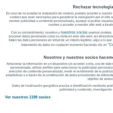
40
36°
Rechazar tecnología
35
34°
33°
33°
En caso de no aceptar la instalación de cookies, puedes acceder a nuestro 
30
29°
cookies que sean necesarias para garantizar la navegación por el sitio w
27°
mostrar publicidad o contenido personalizado, aunque sí podrás visualiz
25
cookies y acceder a nuestro sitio web a trav
21°
19°
20
18°
17°
16°
nuestros socios
Con su consentimiento, nosotros y
usamos cookies, i
14°
15
procesar datos personales como su visita en este sitio web, las direccion
traten tus datos personales en virtud de un interés legítimo, algo a lo qu
10
"Co
tratamiento de datos en cualquier momento haciendo clic en
5
°C
Nosotros y nuestros socios hacemos
Jue
6
Vie
7
Sáb
8
Dom
9
Lun
10
Mar
11
M
Almacenar la información en un dispositivo y/o acceder a ella, uso de datos
Temperatura Máxima
T
personalizada, utilizar perfiles para seleccionar la publicidad personaliz
selección de contenido personalizado, medir el rendimiento de la publici
estadísticas o a través de la combinación de datos procedentes de diferentes
objetivo de selecc
Gráfica de Precipitación y Nubosidad
Datos de localización geográfica precisa e identificación mediante anál
Lluvia, nieve y nubos
publicidad y contenido, investigación 
5
Ver nuestros 1199 socios
1023