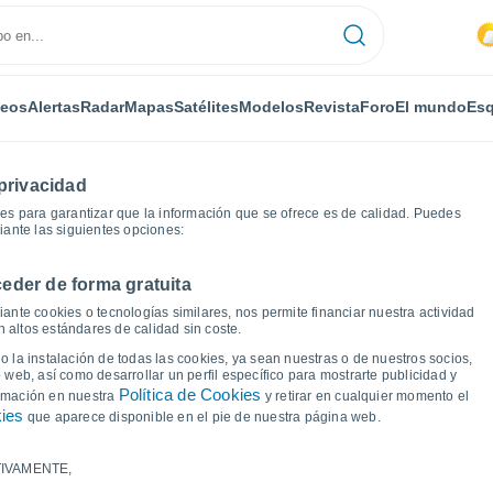
deos
Alertas
Radar
Mapas
Satélites
Modelos
Revista
Foro
El mundo
Esq
privacidad
es para garantizar que la información que se ofrece es de calidad. Puedes
iante las siguientes opciones:
eder de forma gratuita
Chacé
Gráficas del tiempo
ante cookies o tecnologías similares, nos permite financiar nuestra actividad
 altos estándares de calidad sin coste.
 Chacé
 la instalación de todas las cookies, ya sean nuestras o de nuestros socios,
 web, así como desarrollar un perfil específico para mostrarte publicidad y
Política de Cookies
ormación en nuestra
y retirar en cualquier momento el
kies
que aparece disponible en el pie de nuestra página web.
IVAMENTE,
a y punto de rocío para los próximos 14 días