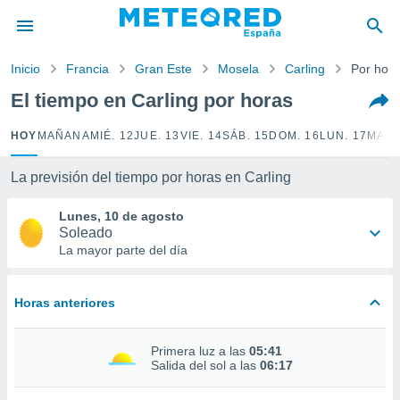
privacidad
o de
Inicio
Francia
Gran Este
Mosela
Carling
Por hor
tiempo.com)
borado por
El tiempo en Carling por horas
es para
ue la
HOY
MAÑANA
MIÉ. 12
JUE. 13
VIE. 14
SÁB. 15
DOM. 16
LUN. 17
MAR.
 que se
e calidad.
eder a este
La previsión del tiempo por horas en Carling
ediante las
opciones:
Lunes, 10 de agosto
Soleado
ookies y
La mayor parte del día
e forma
Horas anteriores
d digital
ada, basada
mación
Primera luz a las
05:41
ediante
Salida del sol a las
06:17
ecnologías
nos permite