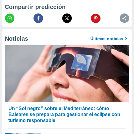
 la
Compartir predicción
da, crear un
personalizar
o, uso de
a la
Noticias
e contenido
Últimas noticias
do, medir el
 de la
medir el
 del
 comprender
 través de
s o a través
nación de
edentes de
fuentes,
y mejora de
os, uso de
Un “Sol negro” sobre el Mediterráneo: cómo
ados con el
Baleares se prepara para gestionar el eclipse con
 seleccionar
turismo responsable
o.
calización