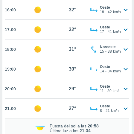
te
 de que
Oeste
32°
16:00
18
-
42
km/h
talarán
e sean
para
Oeste
32°
17:00
a
17
-
41
km/h
por el sitio
o se
Noroeste
cookies para
31°
18:00
15
-
38
km/h
nto ni para
licidad o
Oeste
30°
19:00
14
-
34
km/h
ado, aunque
sualizar
Oeste
general no
29°
20:00
11
-
30
km/h
ada. Puedes
 instalación
y acceder a
Oeste
27°
21:00
io web a
8
-
21
km/h
ste abono
 botón
Puesta del sol a las
20:58
.
Última luz a las
21:34