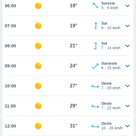
estra
Sureste
19°
06:00
ara seguir
5
-
9
km/h
e contenido
stándares
ACEPTAR
Sur
sin coste.
19°
07:00
Y
6
-
10
km/h
CONTINUAR
 botón
continuar",
Sur
21°
08:00
der a la
CONFIGURACIÓN
7
-
14
km/h
ndo la
 de todas
, ya sean
Suroeste
24°
09:00
6
-
15
km/h
de nuestros
 nos
Oeste
27°
10:00
 y análisis
7
-
20
km/h
tamiento en
b, así como
un perfil
Oeste
29°
11:00
7
-
22
km/h
para
ublicidad y
Oeste
31°
12:00
do en
10
-
26
km/h
 mismo.