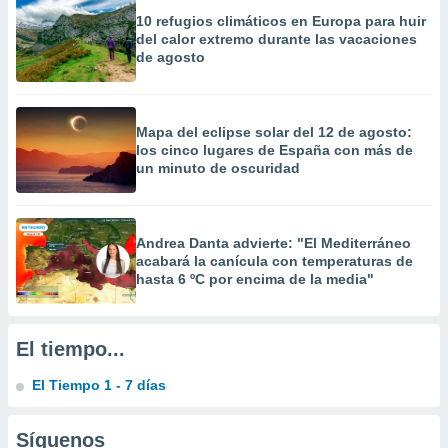
precisa e
10 refugios climáticos en Europa para huir
ión mediante
del calor extremo durante las vacaciones
de agosto
, publicidad
dos,
 publicidad
Mapa del eclipse solar del 12 de agosto:
,
los cinco lugares de España con más de
ón de
un minuto de oscuridad
 desarrollo
s.
tros 1199
Andrea Danta advierte: "El Mediterráneo
ios
acabará la canícula con temperaturas de
hasta 6 ºC por encima de la media"
El tiempo...
El Tiempo 1 - 7 días
Síguenos