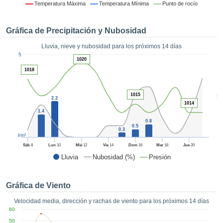
 mediante
Temperatura Máxima
Temperatura Mínima
Punto de rocío
tecnologías
nos permite
Gráfica de Precipitación y Nubosidad
r nuestra
para seguir
Lluvia, nieve y nubosidad para los próximos 14 días
e contenido
1
5
estándares
1020
ACEPTAR
 sin coste.
1018
Y
CONTINUAR
 el botón
continuar",
1015
5
2.2
ceder a la
1014
CONFIGURACIÓN
1.4
tando la
n de todas
0.8
0.5
0.3
s, ya sean
l/m²
de nuestros
Sáb
8
Lun
10
Mié
12
Vie
14
Dom
16
Mar
18
Jue
20
 que nos
Lluvia
Nubosidad (%)
Presión
ten el
 y análisis
tamiento en
Gráfica de Viento
b, así como
r un perfil
Velocidad media, dirección y rachas de viento para los próximos 14 días
ico para
60
ublicidad y
50