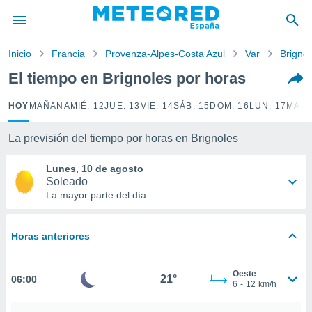
privacidad
o de
Inicio
Francia
Provenza-Alpes-Costa Azul
Var
Brignol
tiempo.com)
borado por
El tiempo en Brignoles por horas
es para
ue la
HOY
MAÑANA
MIÉ. 12
JUE. 13
VIE. 14
SÁB. 15
DOM. 16
LUN. 17
MAR.
 que se
e calidad.
eder a este
La previsión del tiempo por horas en Brignoles
ediante las
opciones:
Lunes, 10 de agosto
Soleado
ookies y
La mayor parte del día
e forma
Horas anteriores
d digital
ada, basada
mación
Oeste
ediante
21°
06:00
6
-
12
km/h
ecnologías
nos permite