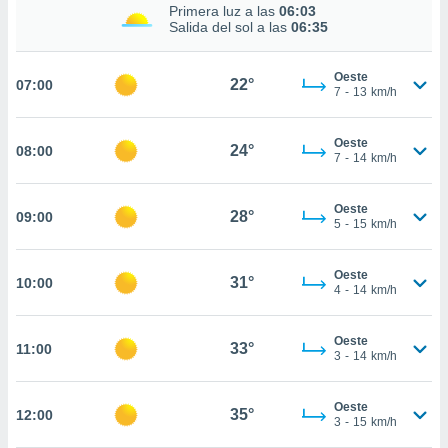
estra
Primera luz a las
06:03
ara seguir
Salida del sol a las
06:35
e contenido
stándares
ACEPTAR
Oeste
sin coste.
22°
07:00
Y
7
-
13
km/h
CONTINUAR
 botón
continuar",
Oeste
24°
08:00
der a la
CONFIGURACIÓN
7
-
14
km/h
ndo la
 de todas
, ya sean
Oeste
28°
09:00
5
-
15
km/h
de nuestros
 nos
Oeste
31°
10:00
 y análisis
4
-
14
km/h
tamiento en
b, así como
un perfil
Oeste
33°
11:00
3
-
14
km/h
para
ublicidad y
Oeste
35°
12:00
do en
3
-
15
km/h
 mismo.