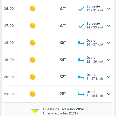
te
 de que
Suroeste
37°
16:00
12
-
31
km/h
talarán
e sean
para
Suroeste
37°
17:00
a
14
-
33
km/h
por el sitio
o se
Oeste
cookies para
35°
18:00
16
-
37
km/h
nto ni para
licidad o
Oeste
34°
19:00
12
-
36
km/h
ado, aunque
sualizar
Oeste
general no
32°
20:00
8
-
27
km/h
ada. Puedes
 instalación
y acceder a
Oeste
28°
21:00
io web a
7
-
16
km/h
ste abono
 botón
Puesta del sol a las
20:46
.
Última luz a las
21:17