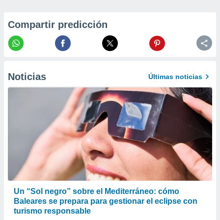
 la
Compartir predicción
da, crear un
personalizar
o, uso de
a la
e contenido
do, medir el
Noticias
Últimas noticias
 de la
medir el
 del
 comprender
 través de
s o a través
nación de
edentes de
fuentes,
y mejora de
os, uso de
ados con el
Un “Sol negro” sobre el Mediterráneo: cómo
 seleccionar
Baleares se prepara para gestionar el eclipse con
o.
turismo responsable
calización