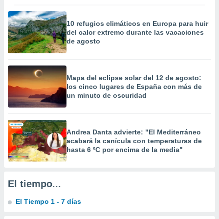
precisa e
ión mediante
10 refugios climáticos en Europa para huir
del calor extremo durante las vacaciones
, publicidad
de agosto
dos,
 publicidad
,
Mapa del eclipse solar del 12 de agosto:
ón de
los cinco lugares de España con más de
 desarrollo
un minuto de oscuridad
s.
tros 1199
ios
Andrea Danta advierte: "El Mediterráneo
acabará la canícula con temperaturas de
hasta 6 ºC por encima de la media"
El tiempo...
El Tiempo 1 - 7 días