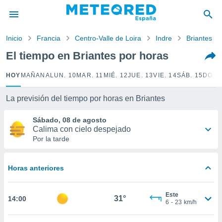
privacidad
o de
Inicio
Francia
Centro-Valle de Loira
Indre
Briantes
tiempo.com)
borado por
El tiempo en Briantes por horas
es para
ue la
HOY
MAÑANA
LUN. 10
MAR. 11
MIÉ. 12
JUE. 13
VIE. 14
SÁB. 15
DOM.
 que se
e calidad.
eder a este
La previsión del tiempo por horas en Briantes
ediante las
opciones:
Sábado, 08 de agosto
Calima con cielo despejado
ookies y
Por la tarde
e forma
Horas anteriores
d digital
ada, basada
mación
Este
ediante
31°
14:00
6
-
23
km/h
ecnologías
nos permite