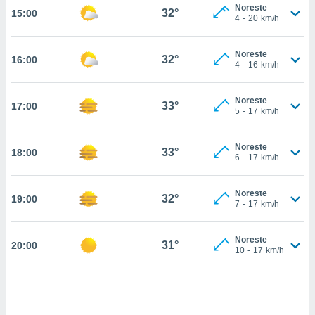
estra
Noreste
32°
15:00
ara seguir
4
-
20
km/h
e contenido
stándares
ACEPTAR
Noreste
sin coste.
32°
16:00
Y
4
-
16
km/h
CONTINUAR
 botón
continuar",
Noreste
33°
17:00
der a la
CONFIGURACIÓN
5
-
17
km/h
ndo la
 de todas
, ya sean
Noreste
33°
18:00
6
-
17
km/h
de nuestros
 nos
Noreste
32°
19:00
 y análisis
7
-
17
km/h
tamiento en
b, así como
un perfil
Noreste
31°
20:00
10
-
17
km/h
para
ublicidad y
do en
 mismo.