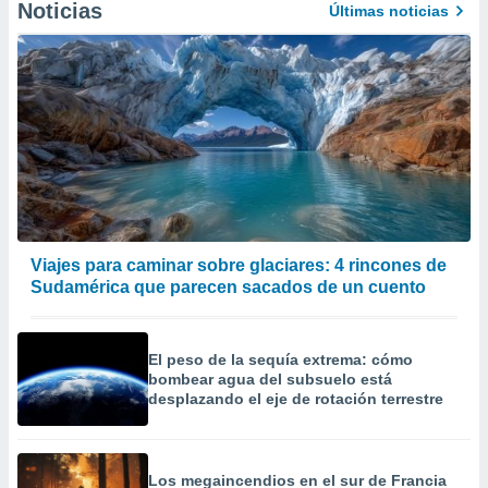
Noticias
Últimas noticias
er momento
ic en
o en
 Cookies
en
eb.
y
socios
el
to de
Viajes para caminar sobre glaciares: 4 rincones de
Sudamérica que parecen sacados de un cuento
la
 en un
 y/o acceder
 de datos
El peso de la sequía extrema: cómo
ara
bombear agua del subsuelo está
 anuncios
desplazando el eje de rotación terrestre
ar perfiles
idad
a, utilizar
Los megaincendios en el sur de Francia
a