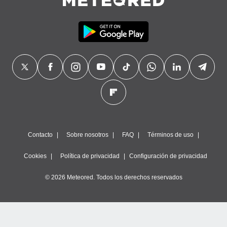
precisa e
ión mediante
, publicidad
dos,
 publicidad
,
ón de
 desarrollo
s.
tros 1199
ios
Contacto
Sobre nosotros
FAQ
Términos de uso
Cookies
Política de privacidad
Configuración de privacidad
© 2026 Meteored. Todos los derechos reservados