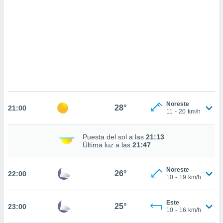
sultar más
 en nuestra
 Cookies
y
ualquier
ento
 botón
ación de
kies
 disponible
e nuestra
Noreste
28°
.
21:00
11
-
20
km/h
IVAMENTE,
Puesta del sol a las
21:13
Última luz a las
21:47
as
 a cookies
Noreste
26°
22:00
10
-
19
km/h
 no aceptar
ón de
uedes
Este
25°
23:00
uestro sitio
10
-
16
km/h
.com. En