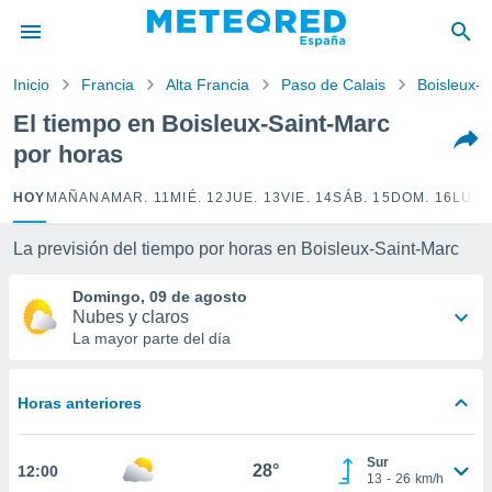
privacidad
o de
Inicio
Francia
Alta Francia
Paso de Calais
Boisleux-S
tiempo.com)
borado por
El tiempo en Boisleux-Saint-Marc
es para
por horas
ue la
 que se
e calidad.
HOY
MAÑANA
MAR. 11
MIÉ. 12
JUE. 13
VIE. 14
SÁB. 15
DOM. 16
LUN.
eder a este
ediante las
La previsión del tiempo por horas en Boisleux-Saint-Marc
opciones:
Domingo, 09 de agosto
ookies y
Nubes y claros
e forma
La mayor parte del día
d digital
ada, basada
Horas anteriores
mación
ediante
ecnologías
Sur
28°
12:00
nos permite
13
-
26
km/h