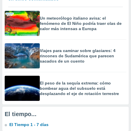
 la
da, crear un
Un meteorólogo italiano avisa: el
personalizar
fenómeno de El Niño podría traer olas de
o, uso de
calor más intensas a Europa
a la
e contenido
do, medir el
 de la
Viajes para caminar sobre glaciares: 4
medir el
rincones de Sudamérica que parecen
 del
sacados de un cuento
 comprender
 través de
s o a través
nación de
El peso de la sequía extrema: cómo
edentes de
bombear agua del subsuelo está
fuentes,
desplazando el eje de rotación terrestre
y mejora de
os, uso de
ados con el
El tiempo...
 seleccionar
o.
El Tiempo 1 - 7 días
calización