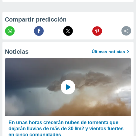
er momento
ic en
o en
Compartir predicción
 Cookies
en
eb.
y
Noticias
socios
Últimas noticias
el
to de
la
 en un
 y/o acceder
 de datos
ara
 anuncios
ar perfiles
En unas horas crecerán nubes de tormenta que
idad
a, utilizar
dejarán lluvias de más de 30 l/m2 y vientos fuertes
a
en cinco comunidades