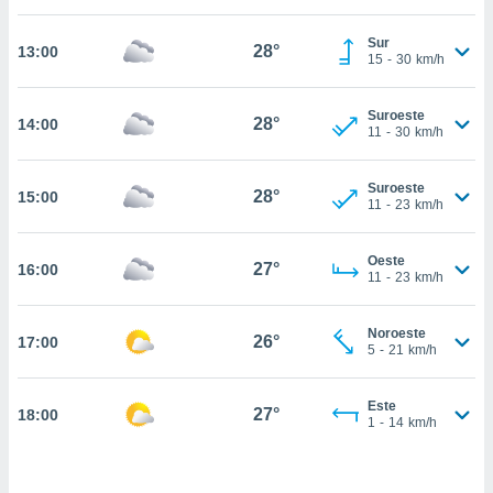
estra
ara seguir
Sur
e contenido
28°
13:00
15
-
30
km/h
stándares
ACEPTAR
sin coste.
Y
Suroeste
CONTINUAR
28°
14:00
 botón
11
-
30
km/h
continuar",
der a la
CONFIGURACIÓN
ndo la
Suroeste
28°
15:00
11
-
23
km/h
 de todas
, ya sean
de nuestros
Oeste
27°
16:00
 nos
11
-
23
km/h
 y análisis
tamiento en
Noroeste
26°
17:00
5
-
21
km/h
b, así como
un perfil
para
Este
27°
18:00
ublicidad y
1
-
14
km/h
do en
 mismo.