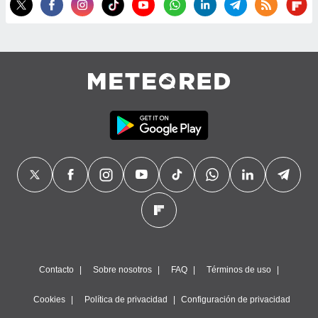
precisa e
ión mediante
, publicidad
dos,
 publicidad
,
ón de
 desarrollo
s.
tros 1199
ios
Contacto
Sobre nosotros
FAQ
Términos de uso
Cookies
Política de privacidad
Configuración de privacidad