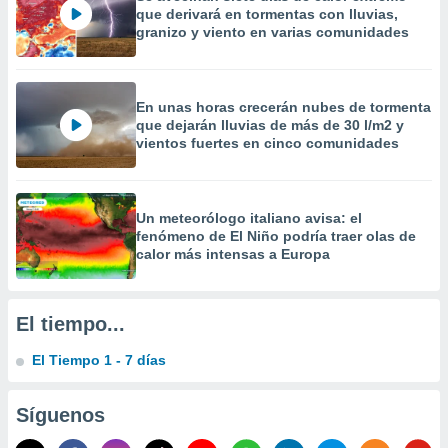
 la
que derivará en tormentas con lluvias,
granizo y viento en varias comunidades
da, crear un
personalizar
o, uso de
En unas horas crecerán nubes de tormenta
a la
que dejarán lluvias de más de 30 l/m2 y
e contenido
vientos fuertes en cinco comunidades
do, medir el
 de la
medir el
 del
Un meteorólogo italiano avisa: el
 comprender
fenómeno de El Niño podría traer olas de
 través de
calor más intensas a Europa
s o a través
nación de
edentes de
fuentes,
El tiempo...
y mejora de
os, uso de
El Tiempo 1 - 7 días
ados con el
 seleccionar
o.
Síguenos
calización