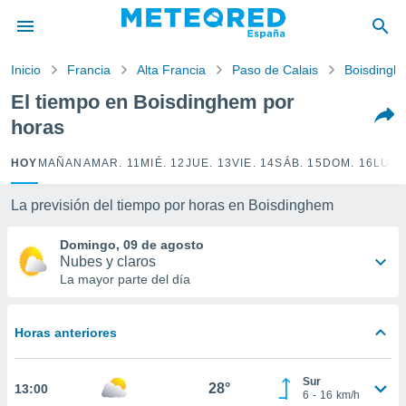
privacidad
o de
Inicio
Francia
Alta Francia
Paso de Calais
Boisdingh
tiempo.com)
borado por
El tiempo en Boisdinghem por
es para
horas
ue la
 que se
e calidad.
HOY
MAÑANA
MAR. 11
MIÉ. 12
JUE. 13
VIE. 14
SÁB. 15
DOM. 16
LUN.
eder a este
ediante las
La previsión del tiempo por horas en Boisdinghem
opciones:
Domingo, 09 de agosto
ookies y
Nubes y claros
e forma
La mayor parte del día
d digital
ada, basada
Horas anteriores
mación
ediante
ecnologías
Sur
28°
13:00
nos permite
6
-
16
km/h