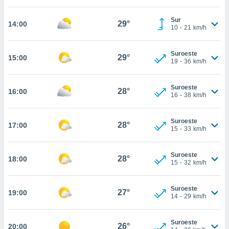
estra
ara seguir
Sur
e contenido
29°
14:00
10
-
21
km/h
stándares
ACEPTAR
sin coste.
Y
Suroeste
CONTINUAR
29°
15:00
 botón
19
-
36
km/h
continuar",
der a la
CONFIGURACIÓN
ndo la
Suroeste
28°
16:00
16
-
38
km/h
 de todas
, ya sean
de nuestros
Suroeste
28°
17:00
 nos
15
-
33
km/h
 y análisis
tamiento en
Suroeste
28°
18:00
15
-
32
km/h
b, así como
un perfil
para
Suroeste
27°
19:00
ublicidad y
14
-
29
km/h
do en
Suroeste
 mismo.
26°
20:00