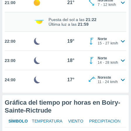
Noroeste
21°
21:00
7
-
12
km/h
nto,
cios
Puesta del sol a las
21:22
Última luz a las
21:59
kies,
ores únicos
as similares
Norte
19°
nar,
22:00
15
-
27
km/h
rocesar
onales como
 este sitio
Norte
18°
23:00
14
-
28
km/h
recciones IP
ficadores de
 posible
Noreste
17°
24:00
s
11
-
24
km/h
 traten tus
nales en
 interés
Gráfica del tiempo por horas en Boiry-
go a lo que
nerte. Para
Sainte-Rictrude
retirar su
ento u
SÍMBOLO
TEMPERATURA
VIENTO
PRECIPITACIÓN
 de datos