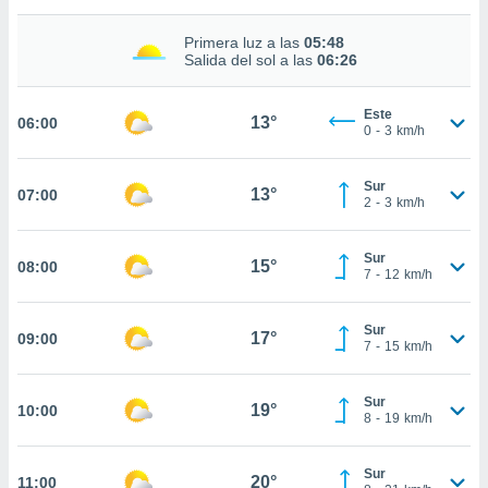
estra
ara seguir
Primera luz a las
05:48
e contenido
Salida del sol a las
06:26
stándares
ACEPTAR
sin coste.
Y
Este
CONTINUAR
13°
06:00
 botón
0
-
3
km/h
continuar",
der a la
CONFIGURACIÓN
ndo la
Sur
13°
07:00
2
-
3
km/h
 de todas
, ya sean
de nuestros
Sur
15°
08:00
 nos
7
-
12
km/h
 y análisis
tamiento en
Sur
17°
09:00
7
-
15
km/h
b, así como
un perfil
para
Sur
19°
10:00
ublicidad y
8
-
19
km/h
do en
Sur
 mismo.
20°
11:00