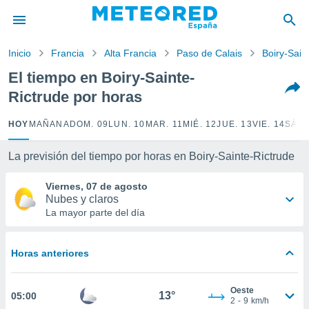
privacidad
o de
Inicio
Francia
Alta Francia
Paso de Calais
Boiry-Sain
tiempo.com)
borado por
El tiempo en Boiry-Sainte-
es para
Rictrude por horas
ue la
 que se
e calidad.
HOY
MAÑANA
DOM. 09
LUN. 10
MAR. 11
MIÉ. 12
JUE. 13
VIE. 14
SÁB.
eder a este
ediante las
La previsión del tiempo por horas en Boiry-Sainte-Rictrude
opciones:
Viernes, 07 de agosto
ookies y
Nubes y claros
e forma
La mayor parte del día
d digital
ada, basada
Horas anteriores
mación
ediante
ecnologías
Oeste
13°
05:00
nos permite
2
-
9
km/h