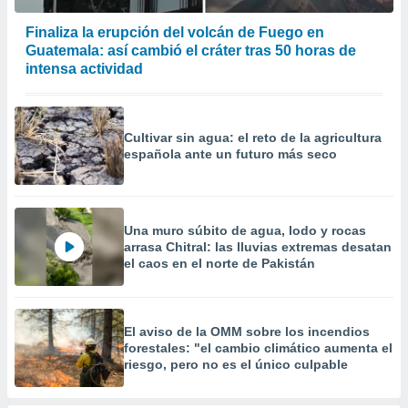
precisa e
ión mediante
Finaliza la erupción del volcán de Fuego en
Guatemala: así cambió el cráter tras 50 horas de
, publicidad
intensa actividad
dos,
 publicidad
,
Cultivar sin agua: el reto de la agricultura
ón de
española ante un futuro más seco
 desarrollo
s.
tros 1199
Una muro súbito de agua, lodo y rocas
ios
arrasa Chitral: las lluvias extremas desatan
el caos en el norte de Pakistán
El aviso de la OMM sobre los incendios
forestales: "el cambio climático aumenta el
riesgo, pero no es el único culpable