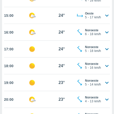
4
-
16
km/h
te
 de que
talarán
Oeste
24°
15:00
e sean
5
-
17
km/h
para
a
Noroeste
por el sitio
24°
16:00
6
-
18
km/h
o se
cookies para
Noroeste
24°
17:00
nto ni para
5
-
18
km/h
licidad o
Noroeste
ado, aunque
24°
18:00
5
-
16
km/h
sualizar
general no
ada. Puedes
Noroeste
23°
19:00
 instalación
5
-
14
km/h
y acceder a
io web a
Noroeste
ste abono
23°
20:00
4
-
13
km/h
 botón
.