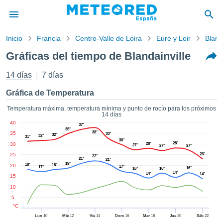
Inicio
Francia
Centro-Valle de Loira
Eure y Loir
Bland
privacidad
Gráficas del tiempo de Blandainville
enido de
tiempo.com)
14 días
7 días
aborado por
ales para
Gráfica de Temperatura
ar que la
ón que se
Temperatura máxima, temperatura mínima y punto de rocío para los próximos
14 días
de calidad.
40
37°
eder a este
35°
38°
35
33°
ediante las
32°
32°
31°
30°
28°
30
28°
 opciones:
27°
27°
27°
25
23°
22°
21°
21°
cookies y
19°
18°
20
18°
17°
17°
16°
16°
16°
14°
de forma
14°
14°
15
uita
10
dad digital
5
ada, basada
°C
formación
Lun
10
Mié
12
Vie
14
Dom
16
Mar
18
Jue
20
Sáb
22