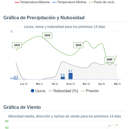
 mediante
Temperatura Máxima
Temperatura Mínima
Punto de rocío
tecnologías
nos permite
Gráfica de Precipitación y Nubosidad
r nuestra
para seguir
Lluvia, nieve y nubosidad para los próximos 14 días
e contenido
1
5
estándares
1019
ACEPTAR
 sin coste.
Y
1015
1015
CONTINUAR
 el botón
continuar",
5
ceder a la
1009
CONFIGURACIÓN
tando la
n de todas
0.7
0.3
s, ya sean
0.1
l/m²
de nuestros
Lun
10
Mié
12
Vie
14
Dom
16
Mar
18
Jue
20
Sáb
22
 que nos
Lluvia
Nubosidad (%)
Presión
ten el
 y análisis
tamiento en
Gráfica de Viento
b, así como
r un perfil
Velocidad media, dirección y rachas de viento para los próximos 14 días
ico para
60
ublicidad y
50