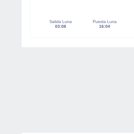
Salida Luna
Puesta Luna
03:08
16:04