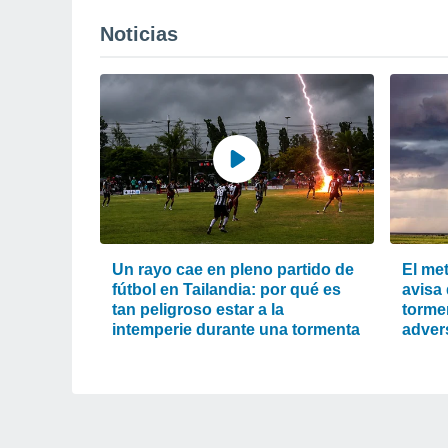
Noticias
Un rayo cae en pleno partido de
El me
fútbol en Tailandia: por qué es
avisa
tan peligroso estar a la
torme
intemperie durante una tormenta
adver