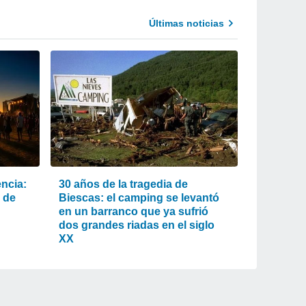
Últimas noticias
encia:
30 años de la tragedia de
 de
Biescas: el camping se levantó
en un barranco que ya sufrió
dos grandes riadas en el siglo
XX