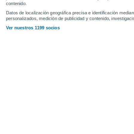
Viernes
7
Sábado
8
contenido.
Datos de localización geográfica precisa e identificación mediant
personalizados, medición de publicidad y contenido, investigació
Ver nuestros 1199 socios
La previsión del tiempo por horas 
VIERNES, 07 DE AGOSTO
Por la mañana
Lluvia débil con cielo
parcialmente nuboso
Salida del sol a las
06:31
Puesta del sol a las
18:51
Primera luz a las
06:09
Última luz a las
19:13
Fase Lunar