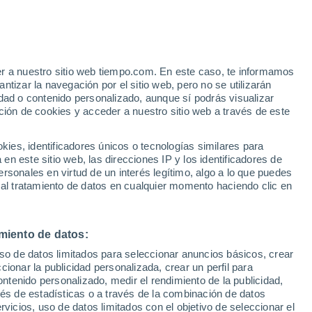
Awala-Yalimapo
VIENTO
PRECIPITACIÓN
er a nuestro sitio web tiempo.com. En este caso, te informamos
12
15
18
21
00
03
06
09
12
15
18
21
00
tizar la navegación por el sitio web, pero no se utilizarán
dad o contenido personalizado, aunque sí podrás visualizar
ción de cookies y acceder a nuestro sitio web a través de este
es, identificadores únicos o tecnologías similares para
30°
29°
29°
29°
n este sitio web, las direcciones IP y los identificadores de
29°
28°
rsonales en virtud de un interés legítimo, algo a lo que puedes
27°
27°
27°
27°
 al tratamiento de datos en cualquier momento haciendo clic en
26°
25°
24°
miento de datos:
uso de datos limitados para seleccionar anuncios básicos, crear
ccionar la publicidad personalizada, crear un perfil para
ontenido personalizado, medir el rendimiento de la publicidad,
0.8
vés de estadísticas o a través de la combinación de datos
0.1
rvicios, uso de datos limitados con el objetivo de seleccionar el