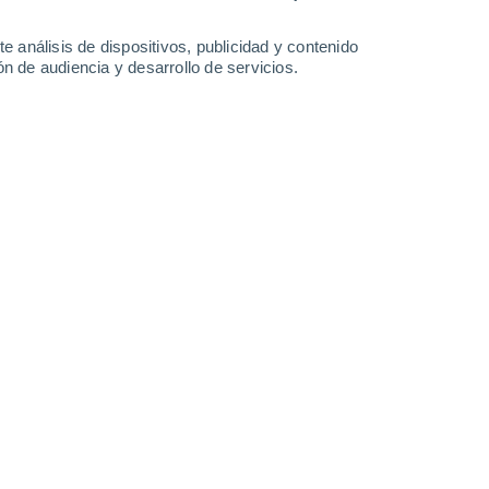
Domingo
9
e análisis de dispositivos, publicidad y contenido
n de audiencia y desarrollo de servicios.
en Awala-Yalimapo
26°
Nubes y claros
02:00
Sensación T.
27°
26°
Nubes y claros
05:00
Sensación T.
27°
27°
Nubes y claros
08:00
Sensación T.
30°
30%
30°
Lluvia débil
11:00
0.1 l/m²
Sensación T.
33°
40%