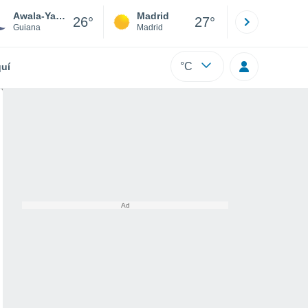
Awala-Yalimapo
Madrid
Barcelona
26°
27°
Guiana
Madrid
Barcelona
°C
uí