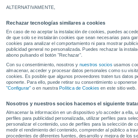
Gráfica del tiempo por horas en 
ALTERNATIVAMENTE,
SÍMBOLO
TEMPERATURA
Rechazar tecnologías similares a cookies
En caso de no aceptar la instalación de cookies, puedes acced
00
03
06
09
12
15
18
21
00
03
06
09
de que solo se instalarán cookies que sean necesarias para garan
cookies para analizar el comportamiento ni para mostrar publici
publicidad general no personalizada. Puedes rechazar la instala
abono pulsando el botón "Rechazar".
Con su consentimiento, nosotros y
nuestros socios
usamos cooki
30°
29°
almacenar, acceder y procesar datos personales como su visita e
28°
cookies. Es posible que algunos proveedores traten tus datos pe
27°
27°
27°
oponerte. Para ello, puede retirar su consentimiento u oponerse
26°
26°
26°
26°
"Configurar"
o en nuestra
Política de Cookies
en este sitio web.
24°
Nosotros y nuestros socios hacemos el siguiente trata
Almacenar la información en un dispositivo y/o acceder a ella, 
perfiles para publicidad personalizada, utilizar perfiles para sele
1.2
personalizar el contenido, uso de perfiles para la selección de c
medir el rendimiento del contenido, comprender al público a tra
0.4
0.1
procedentes de diferentes fuentes, desarrollo y mejora de los se