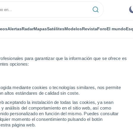
deos
Alertas
Radar
Mapas
Satélites
Modelos
Revista
Foro
El mundo
Esq
ofesionales para garantizar que la información que se ofrece es
entes opciones:
Awala-Yalimapo
Por horas
ecogida mediante cookies o tecnologías similares, nos permite
on altos estándares de calidad sin coste.
limapo por horas
eb aceptando la instalación de todas las cookies, ya sean
 y análisis del comportamiento en el sitio web, así como
ntenido personalizado en función del mismo. Puedes consultar
alquier momento el consentimiento pulsando el botón
uestra página web.