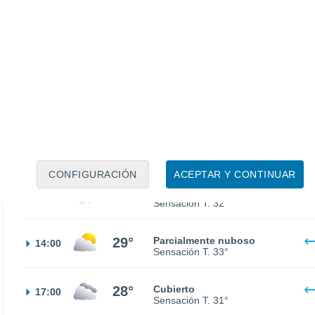
26°
Nubes y claros
02:00
Sensación T.
28°
24°
Nubes y claros
05:00
Sensación T.
24°
25°
Nubes y claros
08:00
Sensación T.
27°
CONFIGURACIÓN
ACEPTAR Y CONTINUAR
29°
Cubierto
11:00
Sensación T.
32°
29°
Parcialmente nuboso
14:00
Sensación T.
33°
28°
Cubierto
17:00
Sensación T.
31°