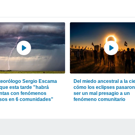
teorólogo Sergio Escama
Del miedo ancestral a la ci
 que esta tarde "habrá
cómo los eclipses pasaron
ntas con fenómenos
ser un mal presagio a un
sos en 6 comunidades"
fenómeno comunitario