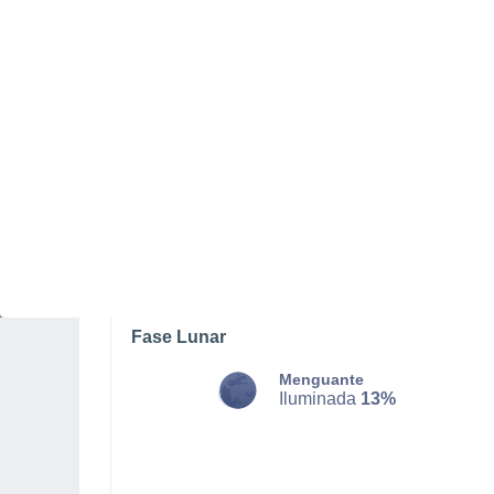
DOMINGO, 09 DE AGOSTO
La mayor parte del día
Nubes y claros
Salida del sol a las
06:31
Puesta del sol a las
18:50
Primera luz a las
06:09
Última luz a las
19:12
Fase Lunar
Menguante
Iluminada
13%