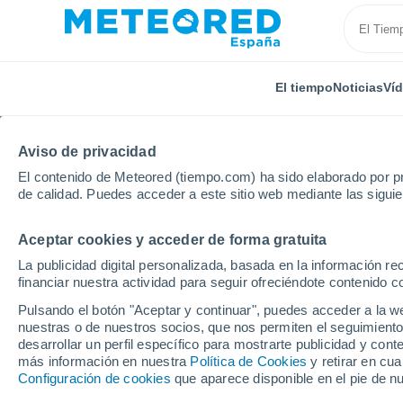
El tiempo
Noticias
Ví
Aviso de privacidad
El contenido de Meteored (tiempo.com) ha sido elaborado por pr
de calidad. Puedes acceder a este sitio web mediante las sigui
Aceptar cookies y acceder de forma gratuita
Inicio
Francia
Ultramar
Guayana Francesa
La publicidad digital personalizada, basada en la información r
financiar nuestra actividad para seguir ofreciéndote contenido c
El tiempo en Awala-Ya
Pulsando el botón "Aceptar y continuar", puedes acceder a la w
nuestras o de nuestros socios, que nos permiten el seguimiento
desarrollar un perfil específico para mostrarte publicidad y co
El Tiempo 1 - 7 días
Por horas
más información en nuestra
Política de Cookies
y retirar en cu
Configuración de cookies
que aparece disponible en el pie de n