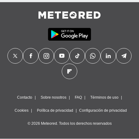
precisa e
ión mediante
, publicidad
dos,
 publicidad
,
ón de
 desarrollo
s.
tros 1199
ios
Contacto
Sobre nosotros
FAQ
Términos de uso
Cookies
Política de privacidad
Configuración de privacidad
© 2026 Meteored. Todos los derechos reservados