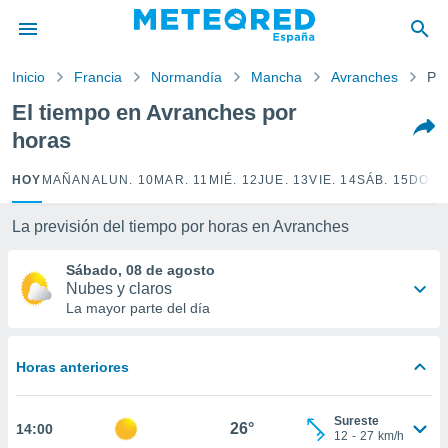
privacidad
o de
Inicio
Francia
Normandía
Mancha
Avranches
Por
tiempo.com)
borado por
El tiempo en Avranches por
es para
horas
ue la
 que se
e calidad.
HOY
MAÑANA
LUN. 10
MAR. 11
MIÉ. 12
JUE. 13
VIE. 14
SÁB. 15
DOM.
eder a este
ediante las
La previsión del tiempo por horas en Avranches
opciones:
Sábado, 08 de agosto
ookies y
Nubes y claros
e forma
La mayor parte del día
d digital
ada, basada
Horas anteriores
mación
ediante
ecnologías
Sureste
26°
14:00
nos permite
12
-
27
km/h