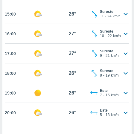
estra
ara seguir
Sureste
e contenido
26°
15:00
11
-
24
km/h
stándares
ACEPTAR
sin coste.
Y
Sureste
CONTINUAR
27°
16:00
 botón
10
-
22
km/h
continuar",
der a la
CONFIGURACIÓN
ndo la
Sureste
27°
17:00
9
-
21
km/h
 de todas
, ya sean
de nuestros
Sureste
26°
18:00
 nos
8
-
19
km/h
 y análisis
tamiento en
Este
26°
19:00
7
-
15
km/h
b, así como
un perfil
para
Este
26°
20:00
ublicidad y
5
-
13
km/h
do en
 mismo.