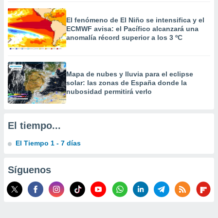
 la
El fenómeno de El Niño se intensifica y el
da, crear un
ECMWF avisa: el Pacífico alcanzará una
personalizar
anomalía récord superior a los 3 ºC
o, uso de
a la
e contenido
do, medir el
Mapa de nubes y lluvia para el eclipse
 de la
solar: las zonas de España donde la
medir el
nubosidad permitirá verlo
 del
 comprender
 través de
El tiempo...
s o a través
nación de
El Tiempo 1 - 7 días
edentes de
fuentes,
y mejora de
Síguenos
os, uso de
ados con el
 seleccionar
o.
calización