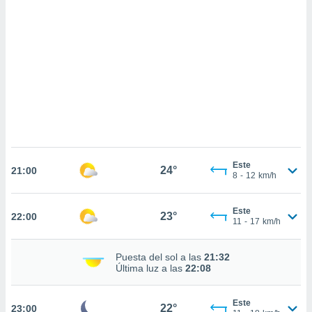
sultar más
 en nuestra
 Cookies
y
ualquier
ento
 botón
ación de
kies
 disponible
e nuestra
.
Este
24°
21:00
8
-
12
km/h
IVAMENTE,
Este
23°
22:00
as
11
-
17
km/h
 a cookies
 no aceptar
Puesta del sol a las
21:32
ón de
Última luz a las
22:08
uedes
uestro sitio
.com. En
Este
22°
23:00