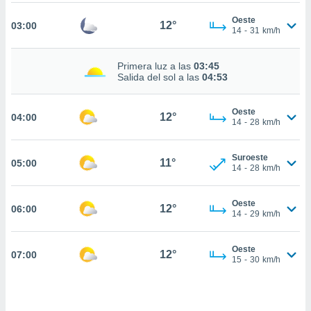
estra
ara seguir
Oeste
12°
03:00
e contenido
14
-
31
km/h
stándares
ACEPTAR
sin coste.
Y
Primera luz a las
03:45
Salida del sol a las
04:53
CONTINUAR
 botón
continuar",
der a la
CONFIGURACIÓN
Oeste
12°
04:00
ndo la
14
-
28
km/h
 de todas
, ya sean
de nuestros
Suroeste
11°
05:00
14
-
28
km/h
 nos
 y análisis
Oeste
12°
06:00
tamiento en
14
-
29
km/h
b, así como
un perfil
Oeste
para
12°
07:00
15
-
30
km/h
ublicidad y
do en
 mismo.