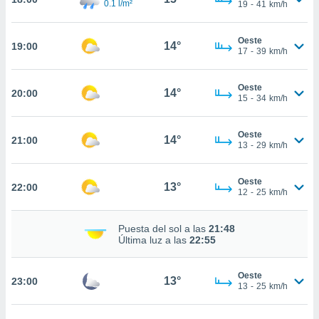
0.1 l/m²
19
-
41
km/h
nto,
Oeste
14°
cios
19:00
17
-
39
km/h
kies,
ores únicos
as similares
Oeste
14°
20:00
15
-
34
km/h
nar,
rocesar
onales como
Oeste
14°
21:00
 este sitio
13
-
29
km/h
recciones IP
ficadores de
 posible
Oeste
13°
22:00
12
-
25
km/h
s
 traten tus
nales en
Puesta del sol a las
21:48
 interés
Última luz a las
22:55
go a lo que
nerte. Para
retirar su
Oeste
13°
23:00
13
-
25
km/h
ento u
 de datos