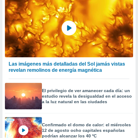
precisa e
ión mediante
, publicidad
dos,
 publicidad
,
ón de
 desarrollo
s.
Las imágenes más detalladas del Sol jamás vistas
revelan remolinos de energía magnética
tros 1199
ios
El privilegio de ver amanecer cada día: un
estudio revela la desigualdad en el acceso
a la luz natural en las ciudades
Confirmado el domo de calor: el miércoles
12 de agosto ocho capitales españolas
podrían alcanzar los 40 ºC