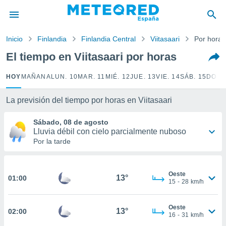
privacidad
o de
Inicio
Finlandia
Finlandia Central
Viitasaari
Por horas
tiempo.com)
borado por
El tiempo en Viitasaari por horas
es para
ue la
HOY
MAÑANA
LUN. 10
MAR. 11
MIÉ. 12
JUE. 13
VIE. 14
SÁB. 15
DOM.
 que se
e calidad.
eder a este
La previsión del tiempo por horas en Viitasaari
ediante las
opciones:
Sábado, 08 de agosto
Lluvia débil con cielo parcialmente nuboso
ookies y
Por la tarde
e forma
d digital
Oeste
13°
01:00
ada, basada
15
-
28
km/h
mación
ediante
Oeste
ecnologías
13°
02:00
16
-
31
km/h
nos permite