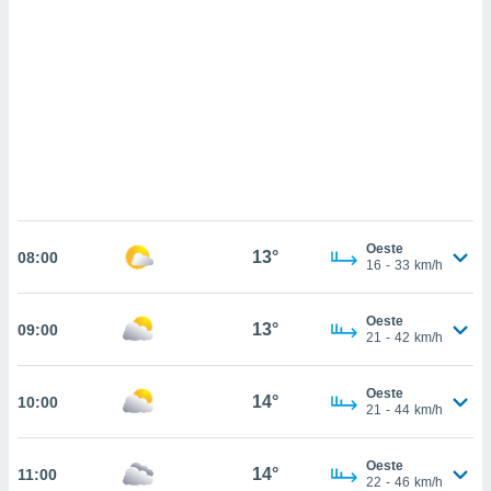
sultar más
 en nuestra
 Cookies
y
ualquier
ento
 botón
ación de
kies
 disponible
e nuestra
.
Oeste
13°
08:00
16
-
33
km/h
IVAMENTE,
Oeste
13°
09:00
21
-
42
km/h
as
 a cookies
 no aceptar
Oeste
14°
10:00
21
-
44
km/h
ón de
uedes
uestro sitio
Oeste
14°
11:00
.com. En
22
-
46
km/h