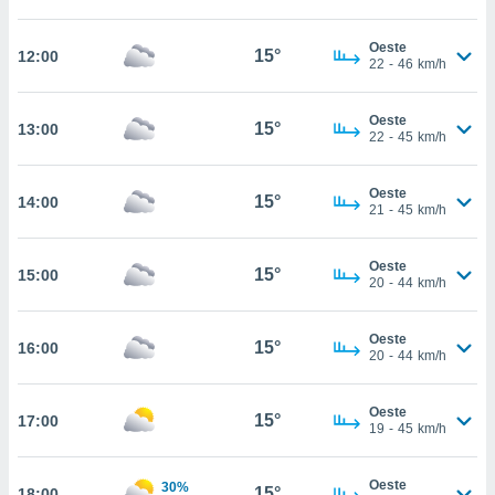
te
 de que
Oeste
talarán
15°
12:00
22
-
46
km/h
e sean
para
a
Oeste
15°
13:00
por el sitio
22
-
45
km/h
o se
cookies para
Oeste
15°
14:00
21
-
45
km/h
nto ni para
licidad o
Oeste
15°
15:00
ado, aunque
20
-
44
km/h
sualizar
general no
Oeste
ada. Puedes
15°
16:00
20
-
44
km/h
 instalación
y acceder a
io web a
Oeste
15°
17:00
ste abono
19
-
45
km/h
 botón
.
Oeste
30%
15°
18:00