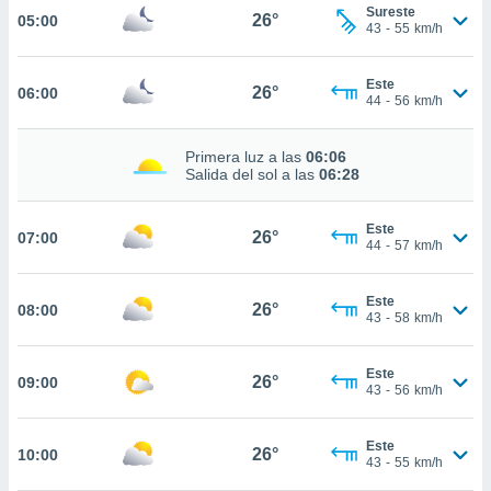
estra
Sureste
26°
05:00
ara seguir
43
-
55
km/h
e contenido
stándares
ACEPTAR
Este
sin coste.
26°
06:00
Y
44
-
56
km/h
CONTINUAR
 botón
continuar",
Primera luz a las
06:06
der a la
CONFIGURACIÓN
Salida del sol a las
06:28
ndo la
 de todas
, ya sean
Este
26°
07:00
44
-
57
km/h
de nuestros
 nos
Este
26°
08:00
 y análisis
43
-
58
km/h
tamiento en
b, así como
un perfil
Este
26°
09:00
43
-
56
km/h
para
ublicidad y
Este
26°
10:00
do en
43
-
55
km/h
 mismo.