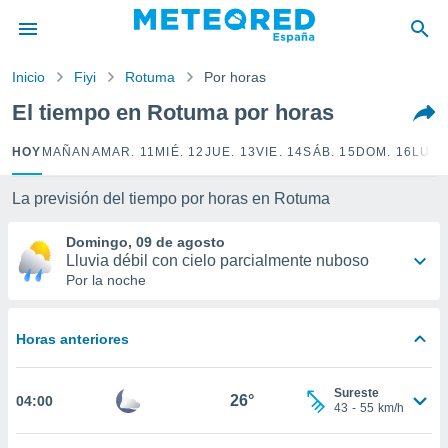
privacidad
o de
Inicio
Fiyi
Rotuma
Por horas
tiempo.com)
borado por
El tiempo en Rotuma por horas
es para
ue la
HOY
MAÑANA
MAR. 11
MIÉ. 12
JUE. 13
VIE. 14
SÁB. 15
DOM. 16
LUN.
 que se
e calidad.
eder a este
La previsión del tiempo por horas en Rotuma
ediante las
opciones:
Domingo, 09 de agosto
Lluvia débil con cielo parcialmente nuboso
ookies y
Por la noche
e forma
Horas anteriores
d digital
ada, basada
mación
Sureste
ediante
26°
04:00
43
-
55
km/h
ecnologías
nos permite