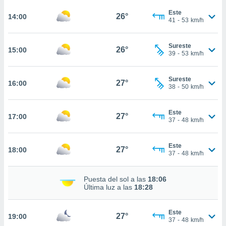
te
 de que
Este
26°
14:00
41
-
53
km/h
talarán
e sean
para
Sureste
26°
15:00
a
39
-
53
km/h
por el sitio
o se
Sureste
cookies para
27°
16:00
38
-
50
km/h
nto ni para
licidad o
Este
27°
17:00
37
-
48
km/h
ado, aunque
sualizar
Este
general no
27°
18:00
37
-
48
km/h
ada. Puedes
 instalación
y acceder a
Puesta del sol a las
18:06
io web a
Última luz a las
18:28
ste abono
 botón
Este
.
27°
19:00
37
-
48
km/h