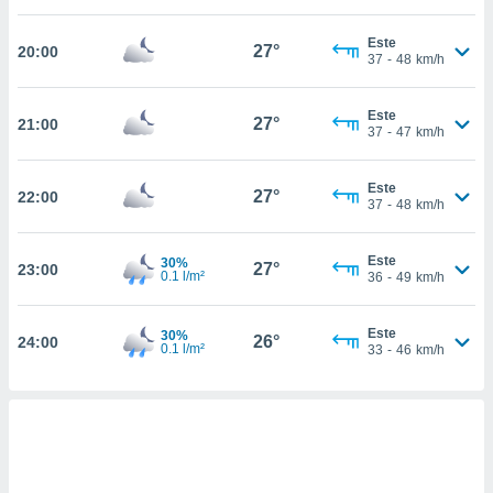
nto,
Este
27°
20:00
37
-
48
km/h
cios
kies,
ores únicos
Este
27°
21:00
37
-
47
km/h
as similares
nar,
rocesar
Este
27°
onales como
22:00
37
-
48
km/h
 este sitio
recciones IP
ficadores de
Este
30%
27°
23:00
0.1 l/m²
36
-
49
km/h
 posible
s
 traten tus
Este
30%
26°
24:00
nales en
0.1 l/m²
33
-
46
km/h
 interés
go a lo que
nerte. Para
retirar su
ento u
 de datos