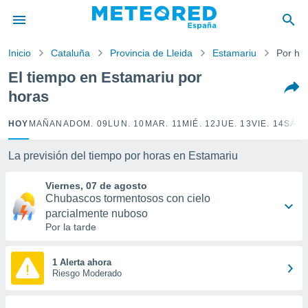
privacidad
o de
Inicio
Cataluña
Provincia de Lleida
Estamariu
Por ho
tiempo.com)
borado por
El tiempo en Estamariu por
es para
horas
ue la
 que se
e calidad.
HOY
MAÑANA
DOM. 09
LUN. 10
MAR. 11
MIÉ. 12
JUE. 13
VIE. 14
SÁB.
eder a este
ediante las
La previsión del tiempo por horas en Estamariu
opciones:
Viernes, 07 de agosto
ookies y
Chubascos tormentosos con cielo
e forma
parcialmente nuboso
Por la tarde
d digital
ada, basada
mación
1 Alerta ahora
ediante
Riesgo Moderado
ecnologías
nos permite