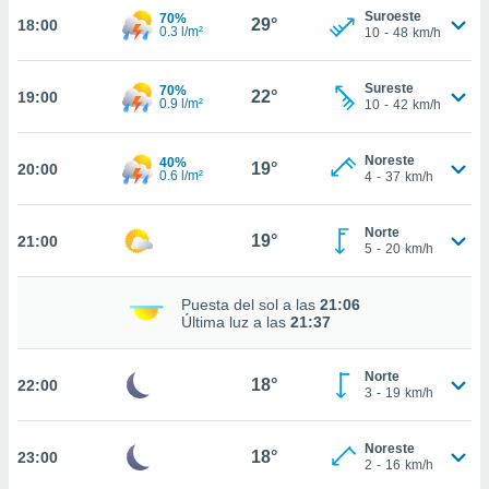
te
Suroeste
70%
29°
18:00
 de que
0.3 l/m²
10
-
48
km/h
talarán
e sean
Sureste
para
70%
22°
19:00
0.9 l/m²
10
-
42
km/h
a
por el sitio
o se
Noreste
40%
19°
20:00
cookies para
0.6 l/m²
4
-
37
km/h
nto ni para
Norte
licidad o
19°
21:00
5
-
20
km/h
ado, aunque
sualizar
Puesta del sol a las
21:06
general no
Última luz a las
21:37
ada. Puedes
 instalación
Norte
y acceder a
18°
22:00
3
-
19
km/h
io web a
ste abono
 botón
Noreste
18°
23:00
.
2
-
16
km/h