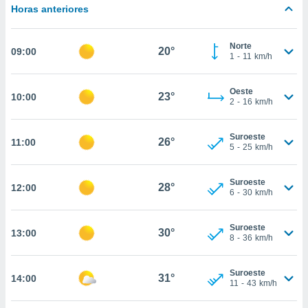
estra
Horas anteriores
ara seguir
e contenido
stándares
Norte
ACEPTAR
20°
09:00
sin coste.
1
-
11
km/h
Y
CONTINUAR
 botón
continuar",
Oeste
23°
10:00
2
-
16
km/h
der a la
CONFIGURACIÓN
ndo la
 de todas
Suroeste
26°
11:00
, ya sean
5
-
25
km/h
de nuestros
 nos
Suroeste
28°
12:00
6
-
30
km/h
 y análisis
tamiento en
b, así como
Suroeste
30°
13:00
un perfil
8
-
36
km/h
para
ublicidad y
Suroeste
31°
14:00
11
-
43
km/h
do en
 mismo.