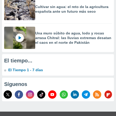
precisa e
Cultivar sin agua: el reto de la agricultura
ión mediante
española ante un futuro más seco
, publicidad
dos,
 publicidad
Una muro súbito de agua, lodo y rocas
arrasa Chitral: las lluvias extremas desatan
,
el caos en el norte de Pakistán
ón de
 desarrollo
s.
El tiempo...
tros 1199
ios
El Tiempo 1 - 7 días
Síguenos