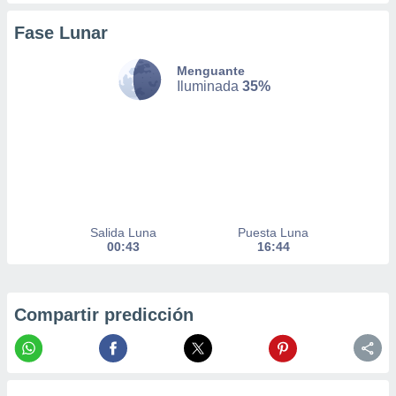
er momento
ic en
Fase Lunar
o en
Menguante
 Cookies
en
Iluminada
35%
eb.
y
socios
el
to de
Salida Luna
Puesta Luna
la
00:43
16:44
 en un
 y/o acceder
 de datos
ara
Compartir predicción
 anuncios
ar perfiles
idad
a, utilizar
a