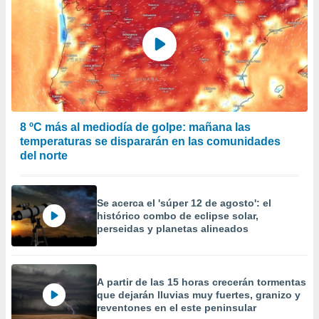
er momento
ic en
o en
 Cookies
en
eb.
y
socios
8 ºC más al mediodía de golpe: mañana las
el
temperaturas se dispararán en las comunidades
del norte
to de
la
Se acerca el 'súper 12 de agosto': el
 en un
histórico combo de eclipse solar,
 y/o acceder
perseidas y planetas alineados
 de datos
ara
 anuncios
ar perfiles
A partir de las 15 horas crecerán tormentas
idad
que dejarán lluvias muy fuertes, granizo y
a, utilizar
reventones en el este peninsular
a