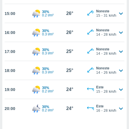
estra
ara seguir
Noreste
30%
e contenido
26°
15:00
0.2 l/m²
15
-
31
km/h
stándares
ACEPTAR
sin coste.
Y
Noreste
30%
CONTINUAR
26°
16:00
 botón
0.3 l/m²
14
-
28
km/h
continuar",
der a la
CONFIGURACIÓN
ndo la
Noreste
30%
25°
17:00
0.3 l/m²
14
-
28
km/h
 de todas
, ya sean
de nuestros
Noreste
30%
25°
18:00
 nos
0.3 l/m²
14
-
26
km/h
 y análisis
tamiento en
Este
30%
24°
19:00
0.2 l/m²
15
-
28
km/h
b, así como
un perfil
para
Este
30%
24°
20:00
ublicidad y
0.2 l/m²
16
-
28
km/h
do en
 mismo.