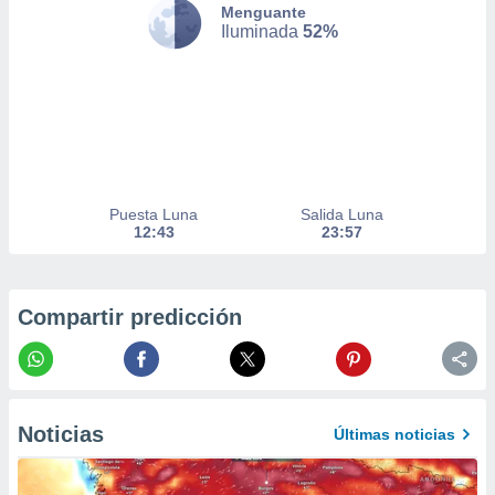
Menguante
nto,
Iluminada
52%
cios
kies,
ores únicos
as similares
nar,
rocesar
onales como
Puesta Luna
Salida Luna
 este sitio
12:43
23:57
recciones IP
ficadores de
 posible
s
Compartir predicción
 traten tus
nales en
 interés
go a lo que
nerte. Para
retirar su
Noticias
Últimas noticias
ento u
 de datos