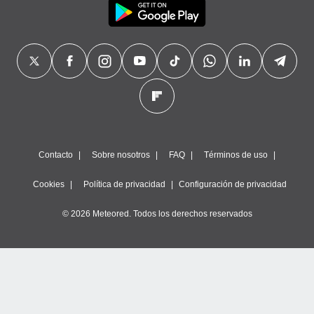
precisa e
ión mediante
, publicidad
dos,
 publicidad
,
ón de
 desarrollo
s.
Contacto
Sobre nosotros
FAQ
Términos de uso
tros 1199
ios
Cookies
Política de privacidad
Configuración de privacidad
© 2026 Meteored. Todos los derechos reservados