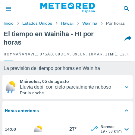
privacidad
o de
Inicio
Estados Unidos
Hawaii
Wainiha
Por horas
tiempo.com)
borado por
El tiempo en Wainiha - HI por
es para
horas
ue la
 que se
e calidad.
HOY
MAÑANA
VIE. 07
SÁB. 08
DOM. 09
LUN. 10
MAR. 11
MIÉ. 12
JUE.
eder a este
ediante las
La previsión del tiempo por horas en Wainiha
opciones:
Miércoles, 05 de agosto
ookies y
Lluvia débil con cielo parcialmente nuboso
e forma
Por la noche
d digital
ada, basada
Horas anteriores
mación
ediante
ecnologías
Noreste
27°
14:00
nos permite
19
-
38
km/h