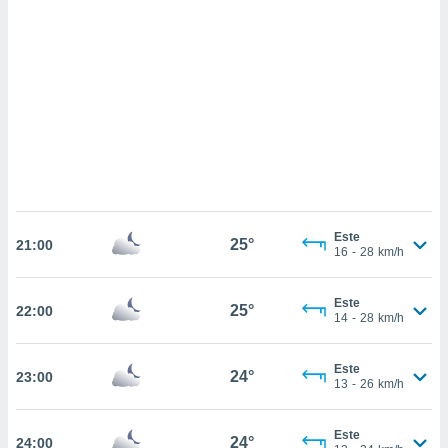
sultar más
 en nuestra
 Cookies
y
ualquier
ento
 botón
ación de
kies
 disponible
e nuestra
.
Este
25°
21:00
16
-
28
km/h
IVAMENTE,
Este
25°
22:00
as
14
-
28
km/h
 a cookies
 no aceptar
Este
24°
23:00
ón de
13
-
26
km/h
uedes
uestro sitio
.com. En
Este
24°
24:00