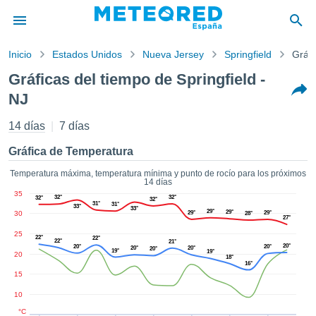
Inicio
Estados Unidos
Nueva Jersey
Springfield
Gráfi
privacidad
Gráficas del tiempo de Springfield -
enido de
NJ
tiempo.com)
aborado por
14 días
7 días
ales para
ar que la
Gráfica de Temperatura
ón que se
de calidad.
Temperatura máxima, temperatura mínima y punto de rocío para los próximos
eder a este
14 días
ediante las
35
32°
32°
32°
32°
31°
 opciones:
31°
33°
33°
29°
29°
30
29°
29°
28°
27°
cookies y
25
22°
22°
22°
21°
de forma
20°
20°
20°
20°
20°
20°
19°
19°
20
18°
uita
16°
15
dad digital
ada, basada
10
formación
°C