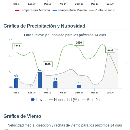
 mediante
Sáb
8
Lun
10
Mié
12
Vie
14
Dom
16
Mar
18
Jue
20
tecnologías
Temperatura Máxima
Temperatura Mínima
Punto de rocío
nos permite
r nuestra
para seguir
Gráfica de Precipitación y Nubosidad
e contenido
estándares
Lluvia, nieve y nubosidad para los próximos 14 días
ACEPTAR
1
 sin coste.
15
Y
1016
1015
CONTINUAR
 el botón
1014
continuar",
10
ceder a la
CONFIGURACIÓN
5
1010
tando la
5.1
n de todas
5
s, ya sean
3.1
2.2
de nuestros
1
0.1
l/m²
 que nos
ten el
Sáb
8
Lun
10
Mié
12
Vie
14
Dom
16
Mar
18
Jue
20
 y análisis
Lluvia
Nubosidad (%)
Presión
tamiento en
b, así como
r un perfil
Gráfica de Viento
ico para
Velocidad media, dirección y rachas de viento para los próximos 14 días
ublicidad y