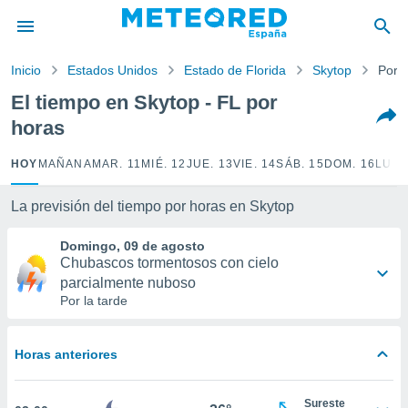
privacidad
o de
Inicio
Estados Unidos
Estado de Florida
Skytop
Por 
tiempo.com)
borado por
El tiempo en Skytop - FL por
es para
horas
ue la
 que se
e calidad.
HOY
MAÑANA
MAR. 11
MIÉ. 12
JUE. 13
VIE. 14
SÁB. 15
DOM. 16
LUN.
eder a este
ediante las
La previsión del tiempo por horas en Skytop
opciones:
Domingo, 09 de agosto
ookies y
Chubascos tormentosos con cielo
e forma
parcialmente nuboso
Por la tarde
d digital
ada, basada
mación
Horas anteriores
ediante
ecnologías
nos permite
Sureste