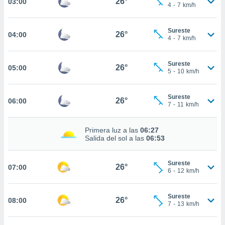
26°
03:00
estra
4
-
7
km/h
ara seguir
e contenido
Sureste
stándares
26°
04:00
ACEPTAR
4
-
7
km/h
sin coste.
Y
CONTINUAR
 botón
Sureste
continuar",
26°
05:00
5
-
10
km/h
der a la
CONFIGURACIÓN
ndo la
 de todas
Sureste
26°
06:00
, ya sean
7
-
11
km/h
de nuestros
 nos
Primera luz a las
06:27
Salida del sol a las
06:53
 y análisis
tamiento en
b, así como
Sureste
26°
07:00
6
-
12
km/h
un perfil
para
ublicidad y
Sureste
26°
08:00
7
-
13
km/h
do en
 mismo.