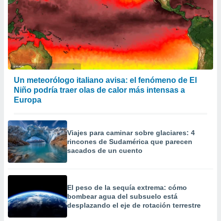
precisa e
ión mediante
, publicidad
dos,
 publicidad
,
Un meteorólogo italiano avisa: el fenómeno de El
ón de
Niño podría traer olas de calor más intensas a
 desarrollo
Europa
s.
tros 1199
ios
Viajes para caminar sobre glaciares: 4
rincones de Sudamérica que parecen
sacados de un cuento
El peso de la sequía extrema: cómo
bombear agua del subsuelo está
desplazando el eje de rotación terrestre