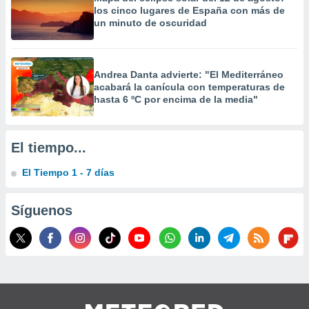
 la
los cinco lugares de España con más de
un minuto de oscuridad
da, crear un
personalizar
o, uso de
a la
Andrea Danta advierte: "El Mediterráneo
acabará la canícula con temperaturas de
e contenido
hasta 6 ºC por encima de la media"
do, medir el
 de la
medir el
 del
El tiempo...
 comprender
 través de
El Tiempo 1 - 7 días
s o a través
nación de
edentes de
Síguenos
fuentes,
y mejora de
os, uso de
ados con el
 seleccionar
o.
calización