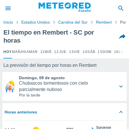
privacidad
o de
Inicio
Estados Unidos
Carolina del Sur
Rembert
Por 
tiempo.com)
borado por
El tiempo en Rembert - SC por
es para
horas
ue la
 que se
e calidad.
HOY
MAÑANA
MAR. 11
MIÉ. 12
JUE. 13
VIE. 14
SÁB. 15
DOM. 16
LUN.
eder a este
ediante las
La previsión del tiempo por horas en Rembert
opciones:
Domingo, 09 de agosto
ookies y
Chubascos tormentosos con cielo
e forma
parcialmente nuboso
Por la tarde
d digital
ada, basada
mación
Horas anteriores
ediante
ecnologías
nos permite
Suroeste