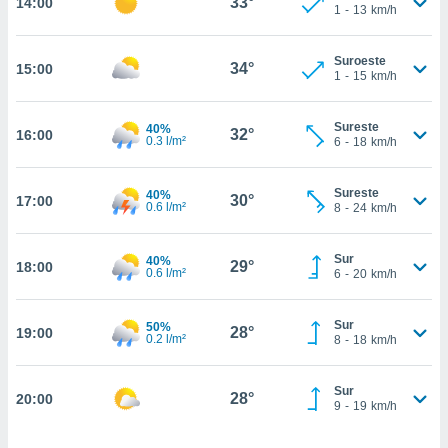
33°
14:00
estra
1
-
13
km/h
ara seguir
e contenido
Suroeste
stándares
34°
15:00
ACEPTAR
1
-
15
km/h
sin coste.
Y
CONTINUAR
 botón
Sureste
40%
continuar",
32°
16:00
0.3 l/m²
6
-
18
km/h
der a la
CONFIGURACIÓN
ndo la
 de todas
Sureste
40%
30°
17:00
0.6 l/m²
, ya sean
8
-
24
km/h
de nuestros
 nos
Sur
40%
29°
18:00
0.6 l/m²
6
-
20
km/h
 y análisis
tamiento en
b, así como
Sur
50%
28°
19:00
0.2 l/m²
8
-
18
km/h
un perfil
para
ublicidad y
Sur
28°
20:00
9
-
19
km/h
do en
 mismo.