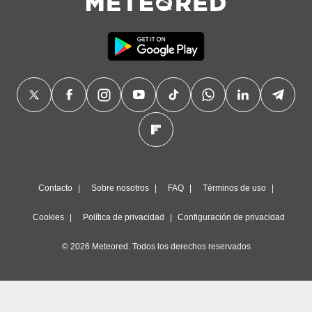
precisa e
ión mediante
, publicidad
dos,
 publicidad
,
ón de
 desarrollo
s.
tros 1199
ios
Contacto
Sobre nosotros
FAQ
Términos de uso
Cookies
Política de privacidad
Configuración de privacidad
© 2026 Meteored. Todos los derechos reservados