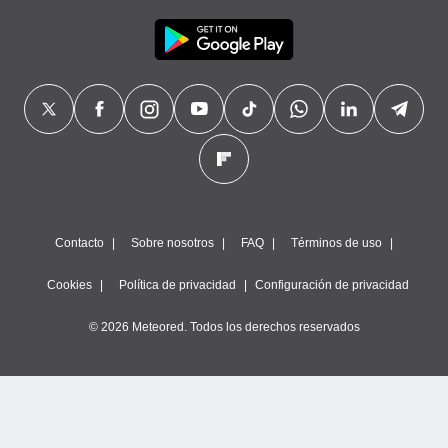
precisa e
ión mediante
, publicidad
dos,
 publicidad
,
ón de
 desarrollo
s.
tros 1199
Contacto
Sobre nosotros
FAQ
Términos de uso
ios
Cookies
Política de privacidad
Configuración de privacidad
© 2026 Meteored. Todos los derechos reservados