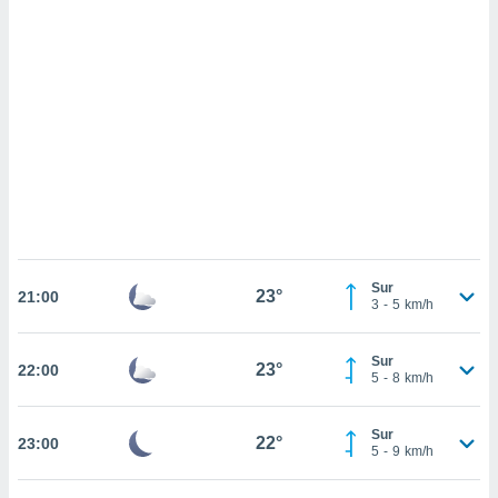
sultar más
 en nuestra
 Cookies
y
ualquier
ento
 botón
ación de
kies
 disponible
e nuestra
.
IVAMENTE,
Sur
23°
21:00
3
-
5
km/h
as
Sur
23°
 a cookies
22:00
5
-
8
km/h
 no aceptar
ón de
Sur
uedes
22°
23:00
5
-
9
km/h
uestro sitio
.com. En