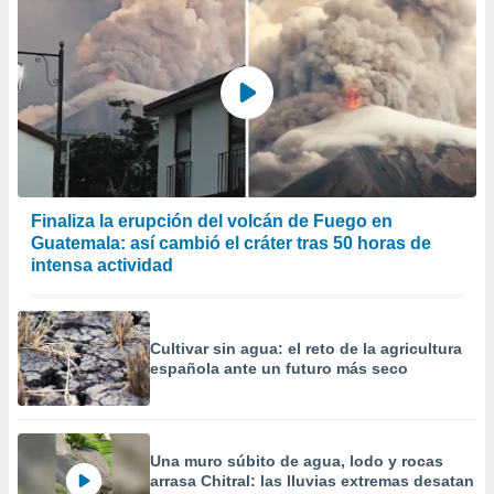
er momento
ic en
o en
 Cookies
en
eb.
y
socios
el
Finaliza la erupción del volcán de Fuego en
Guatemala: así cambió el cráter tras 50 horas de
to de
intensa actividad
la
 en un
 y/o acceder
Cultivar sin agua: el reto de la agricultura
 de datos
española ante un futuro más seco
ara
 anuncios
ar perfiles
idad
Una muro súbito de agua, lodo y rocas
a, utilizar
arrasa Chitral: las lluvias extremas desatan
a