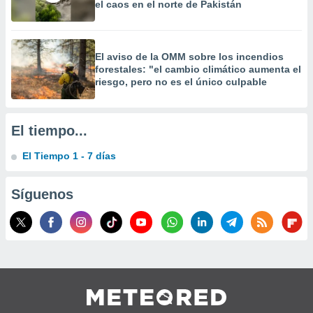
el caos en el norte de Pakistán
 la
da, crear un
personalizar
El aviso de la OMM sobre los incendios
o, uso de
forestales: "el cambio climático aumenta el
a la
riesgo, pero no es el único culpable
e contenido
do, medir el
 de la
medir el
El tiempo...
 del
 comprender
El Tiempo 1 - 7 días
 través de
s o a través
Síguenos
nación de
edentes de
fuentes,
y mejora de
os, uso de
ados con el
 seleccionar
o.
calización