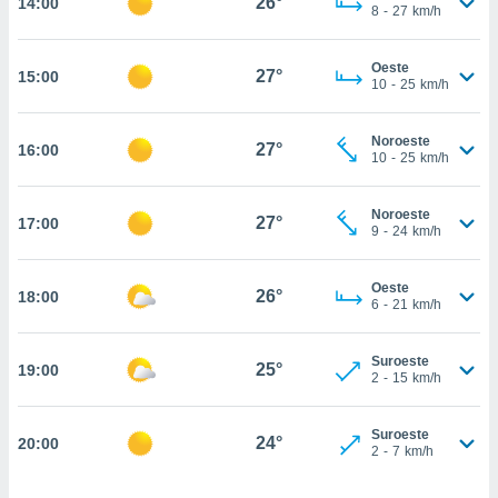
26°
14:00
estra
8
-
27
km/h
ara seguir
e contenido
Oeste
stándares
27°
15:00
ACEPTAR
10
-
25
km/h
sin coste.
Y
CONTINUAR
 botón
Noroeste
continuar",
27°
16:00
10
-
25
km/h
der a la
CONFIGURACIÓN
ndo la
 de todas
Noroeste
27°
17:00
, ya sean
9
-
24
km/h
de nuestros
 nos
Oeste
26°
18:00
6
-
21
km/h
 y análisis
tamiento en
b, así como
Suroeste
25°
19:00
2
-
15
km/h
un perfil
para
ublicidad y
Suroeste
24°
20:00
2
-
7
km/h
do en
 mismo.