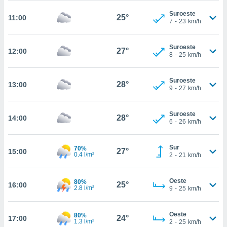
te
 de que
Suroeste
25°
11:00
7
-
23
km/h
talarán
e sean
para
Suroeste
27°
12:00
a
8
-
25
km/h
por el sitio
o se
cookies para
Suroeste
28°
13:00
9
-
27
km/h
nto ni para
licidad o
Suroeste
28°
14:00
6
-
26
km/h
ado, aunque
sualizar
general no
Sur
70%
27°
15:00
0.4 l/m²
2
-
21
km/h
ada. Puedes
 instalación
y acceder a
Oeste
80%
25°
16:00
io web a
2.8 l/m²
9
-
25
km/h
ste abono
 botón
Oeste
.
80%
24°
17:00
1.3 l/m²
2
-
25
km/h