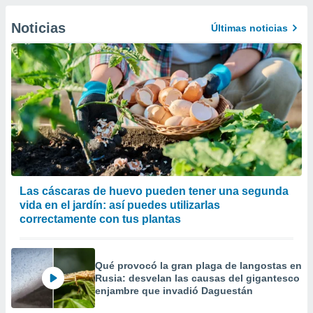
precisa e
ión mediante
Noticias
Últimas noticias
, publicidad
dos,
 publicidad
,
ón de
 desarrollo
s.
tros 1199
ios
Las cáscaras de huevo pueden tener una segunda
vida en el jardín: así puedes utilizarlas
correctamente con tus plantas
Qué provocó la gran plaga de langostas en
Rusia: desvelan las causas del gigantesco
enjambre que invadió Daguestán