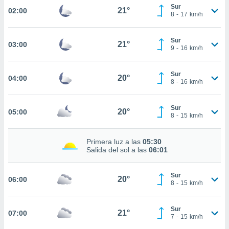
estra
Sur
21°
02:00
ara seguir
8
-
17
km/h
e contenido
stándares
ACEPTAR
Sur
sin coste.
21°
03:00
Y
9
-
16
km/h
CONTINUAR
 botón
continuar",
Sur
der a la
20°
04:00
CONFIGURACIÓN
8
-
16
km/h
ndo la
 de todas
, ya sean
Sur
20°
05:00
8
-
15
km/h
de nuestros
 nos
Primera luz a las
05:30
 y análisis
Salida del sol a las
06:01
tamiento en
b, así como
un perfil
Sur
20°
06:00
8
-
15
km/h
para
ublicidad y
Sur
21°
07:00
do en
7
-
15
km/h
 mismo.