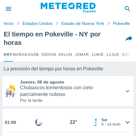
privacidad
o de
Inicio
Estados Unidos
Estado de Nueva York
Pokeville
tiempo.com)
borado por
El tiempo en Pokeville - NY por
es para
horas
ue la
 que se
e calidad.
HOY
MAÑANA
SÁB. 08
DOM. 09
LUN. 10
MAR. 11
MIÉ. 12
JUE. 13
VIE.
eder a este
ediante las
La previsión del tiempo por horas en Pokeville
opciones:
Jueves, 06 de agosto
ookies y
Chubascos tormentosos con cielo
e forma
parcialmente nuboso
Por la tarde
d digital
ada, basada
mación
Sur
ediante
22°
01:00
9
-
19
km/h
ecnologías
nos permite