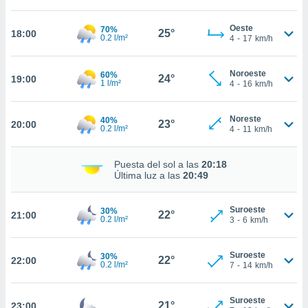
nto,
Oeste
70%
25°
18:00
0.2 l/m²
4
-
17
km/h
cios
kies,
ores únicos
Noroeste
60%
24°
19:00
as similares
1 l/m²
4
-
16
km/h
nar,
rocesar
Noreste
40%
onales como
23°
20:00
0.2 l/m²
4
-
11
km/h
 este sitio
recciones IP
ficadores de
Puesta del sol a las
20:18
 posible
Última luz a las
20:49
s
 traten tus
Suroeste
30%
nales en
22°
21:00
0.2 l/m²
3
-
6
km/h
 interés
go a lo que
nerte. Para
Suroeste
30%
22°
22:00
0.2 l/m²
7
-
14
km/h
retirar su
ento u
Suroeste
21°
 de datos
23:00