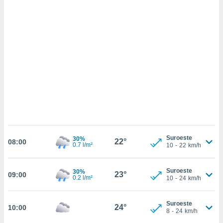
sultar más
 en nuestra
 Cookies
y
ualquier
ento
 botón
ación de
kies
 disponible
e nuestra
.
IVAMENTE,
Suroeste
30%
22°
08:00
0.7 l/m²
10
-
22
km/h
as
 a cookies
Suroeste
30%
23°
09:00
0.2 l/m²
10
-
24
km/h
 no aceptar
ón de
uedes
Suroeste
24°
uestro sitio
10:00
8
-
24
km/h
.com. En