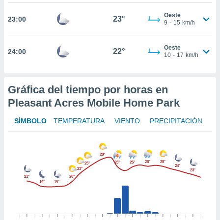
te
 de que
Oeste
23°
23:00
talarán
9
-
15
km/h
e sean
para
Oeste
a
22°
24:00
10
-
17
km/h
por el sitio
o se
cookies para
Gráfica del tiempo por horas en
nto ni para
Pleasant Acres Mobile Home Park
licidad o
SÍMBOLO
TEMPERATURA
VIENTO
PRECIPITACIÓN
ado, aunque
sualizar
general no
ada. Puedes
28°
 instalación
25°
25°
25°
25°
25°
24°
23°
y acceder a
23°
21°
20°
io web a
19°
19°
ste abono
 botón
.