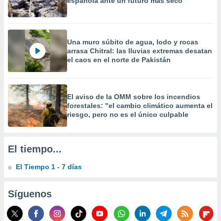
española ante un futuro más seco
 la
da, crear un
personalizar
Una muro súbito de agua, lodo y rocas
o, uso de
arrasa Chitral: las lluvias extremas desatan
a la
el caos en el norte de Pakistán
e contenido
do, medir el
 de la
medir el
El aviso de la OMM sobre los incendios
 del
forestales: "el cambio climático aumenta el
 comprender
riesgo, pero no es el único culpable
 través de
s o a través
nación de
edentes de
El tiempo...
fuentes,
y mejora de
El Tiempo 1 - 7 días
os, uso de
ados con el
Síguenos
 seleccionar
o.
calización