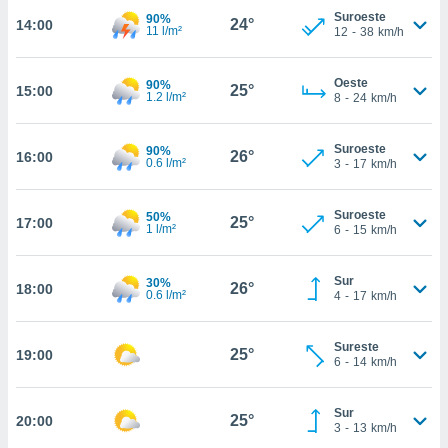
estra
Suroeste
90%
24°
14:00
ara seguir
11 l/m²
12
-
38
km/h
e contenido
stándares
ACEPTAR
sin coste.
Oeste
90%
25°
15:00
Y
1.2 l/m²
8
-
24
km/h
CONTINUAR
 botón
continuar",
Suroeste
der a la
90%
26°
16:00
CONFIGURACIÓN
0.6 l/m²
3
-
17
km/h
ndo la
 de todas
, ya sean
Suroeste
50%
25°
17:00
de nuestros
1 l/m²
6
-
15
km/h
 nos
Sur
30%
 y análisis
26°
18:00
0.6 l/m²
4
-
17
km/h
tamiento en
b, así como
un perfil
Sureste
25°
19:00
para
6
-
14
km/h
ublicidad y
Sur
do en
25°
20:00
3
-
13
km/h
 mismo.