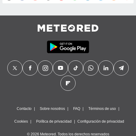
precisa e
ión mediante
, publicidad
dos,
 publicidad
,
ón de
 desarrollo
s.
tros 1199
ios
Contacto
Sobre nosotros
FAQ
Términos de uso
Cookies
Política de privacidad
Configuración de privacidad
© 2026 Meteored. Todos los derechos reservados