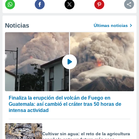
er momento
ic en
o en
Noticias
Últimas noticias
 Cookies
en
eb.
y
socios
el
to de
la
 en un
 y/o acceder
Finaliza la erupción del volcán de Fuego en
 de datos
Guatemala: así cambió el cráter tras 50 horas de
ara
intensa actividad
 anuncios
ar perfiles
idad
a, utilizar
Cultivar sin agua: el reto de la agricultura
a