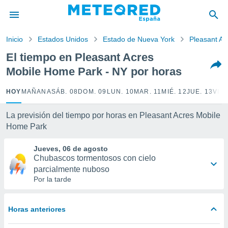
privacidad
o de
Inicio
Estados Unidos
Estado de Nueva York
Pleasant A
tiempo.com)
borado por
El tiempo en Pleasant Acres
es para
Mobile Home Park - NY por horas
ue la
 que se
e calidad.
HOY
MAÑANA
SÁB. 08
DOM. 09
LUN. 10
MAR. 11
MIÉ. 12
JUE. 13
VIE.
eder a este
ediante las
La previsión del tiempo por horas en Pleasant Acres Mobile
opciones:
Home Park
ookies y
Jueves, 06 de agosto
e forma
Chubascos tormentosos con cielo
parcialmente nuboso
d digital
Por la tarde
ada, basada
mación
ediante
Horas anteriores
ecnologías
nos permite