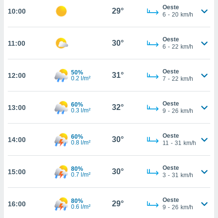
te
Oeste
29°
10:00
 de que
6
-
20
km/h
talarán
e sean
Oeste
para
30°
11:00
6
-
22
km/h
a
por el sitio
o se
Oeste
50%
31°
12:00
cookies para
0.2 l/m²
7
-
22
km/h
nto ni para
Oeste
licidad o
60%
32°
13:00
0.3 l/m²
9
-
26
km/h
ado, aunque
sualizar
Oeste
60%
30°
14:00
general no
0.8 l/m²
11
-
31
km/h
ada. Puedes
 instalación
Oeste
80%
y acceder a
30°
15:00
0.7 l/m²
3
-
31
km/h
io web a
ste abono
 botón
Oeste
80%
29°
16:00
.
0.6 l/m²
9
-
26
km/h