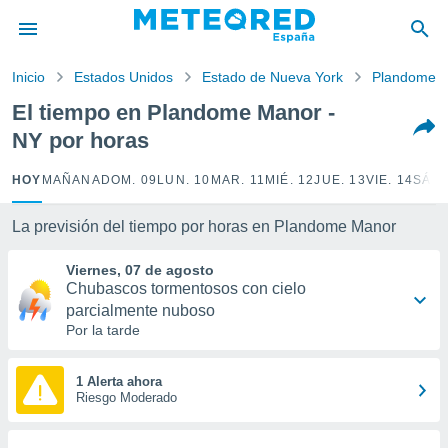
privacidad
o de
Inicio
Estados Unidos
Estado de Nueva York
Plandome 
tiempo.com)
borado por
El tiempo en Plandome Manor -
es para
NY por horas
ue la
 que se
e calidad.
HOY
MAÑANA
DOM. 09
LUN. 10
MAR. 11
MIÉ. 12
JUE. 13
VIE. 14
SÁB.
eder a este
ediante las
La previsión del tiempo por horas en Plandome Manor
opciones:
Viernes, 07 de agosto
ookies y
Chubascos tormentosos con cielo
e forma
parcialmente nuboso
Por la tarde
d digital
ada, basada
mación
1 Alerta ahora
ediante
Riesgo Moderado
ecnologías
nos permite