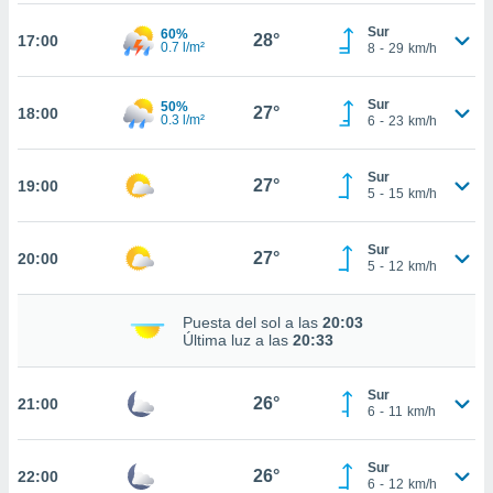
nto,
Sur
60%
28°
17:00
0.7 l/m²
8
-
29
km/h
cios
kies,
Sur
50%
27°
ores únicos
18:00
0.3 l/m²
6
-
23
km/h
as similares
nar,
rocesar
Sur
27°
19:00
5
-
15
km/h
onales como
 este sitio
recciones IP
Sur
27°
20:00
ficadores de
5
-
12
km/h
 posible
s
 traten tus
Puesta del sol a las
20:03
Última luz a las
20:33
nales en
 interés
go a lo que
Sur
26°
21:00
nerte. Para
6
-
11
km/h
retirar su
ento u
Sur
26°
22:00
6
-
12
km/h
 de datos