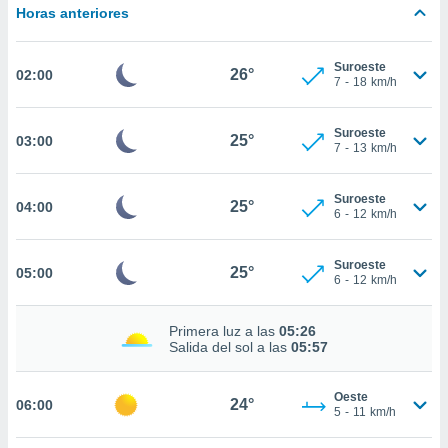
estra
Horas anteriores
ara seguir
e contenido
stándares
Suroeste
ACEPTAR
26°
02:00
sin coste.
7
-
18
km/h
Y
CONTINUAR
 botón
continuar",
Suroeste
25°
03:00
7
-
13
km/h
der a la
CONFIGURACIÓN
ndo la
 de todas
Suroeste
25°
04:00
, ya sean
6
-
12
km/h
de nuestros
 nos
Suroeste
25°
05:00
6
-
12
km/h
 y análisis
tamiento en
b, así como
Primera luz a las
05:26
un perfil
Salida del sol a las
05:57
para
ublicidad y
Oeste
24°
06:00
5
-
11
km/h
do en
 mismo.