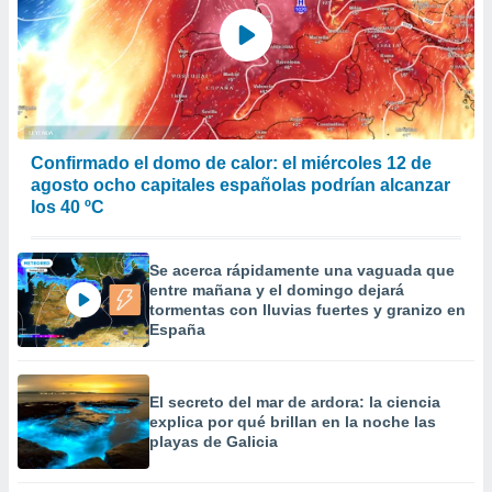
 la
da, crear un
personalizar
o, uso de
a la
e contenido
do, medir el
Confirmado el domo de calor: el miércoles 12 de
 de la
agosto ocho capitales españolas podrían alcanzar
medir el
los 40 ºC
 del
 comprender
 través de
Se acerca rápidamente una vaguada que
s o a través
entre mañana y el domingo dejará
nación de
tormentas con lluvias fuertes y granizo en
edentes de
España
fuentes,
y mejora de
os, uso de
El secreto del mar de ardora: la ciencia
ados con el
explica por qué brillan en la noche las
 seleccionar
playas de Galicia
o.
calización