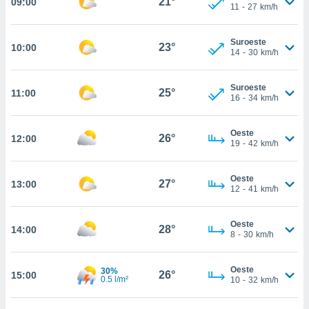
21°
09:00
estra
11
-
27
km/h
ara seguir
e contenido
Suroeste
stándares
23°
10:00
ACEPTAR
14
-
30
km/h
sin coste.
Y
CONTINUAR
 botón
Suroeste
continuar",
25°
11:00
16
-
34
km/h
der a la
CONFIGURACIÓN
ndo la
 de todas
Oeste
26°
12:00
, ya sean
19
-
42
km/h
de nuestros
 nos
Oeste
27°
13:00
12
-
41
km/h
 y análisis
tamiento en
b, así como
Oeste
28°
14:00
8
-
30
km/h
un perfil
para
ublicidad y
Oeste
30%
26°
15:00
0.5 l/m²
10
-
32
km/h
do en
 mismo.