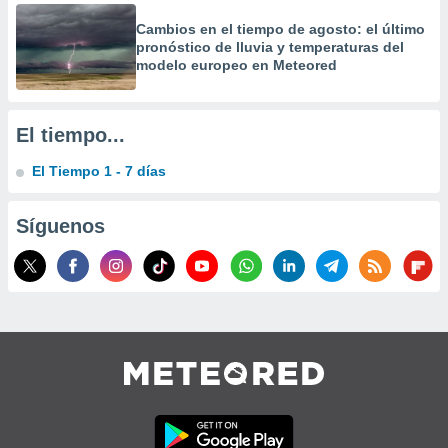
precisa e
Cambios en el tiempo de agosto: el último
ión mediante
pronóstico de lluvia y temperaturas del
modelo europeo en Meteored
, publicidad
dos,
 publicidad
El tiempo...
,
ón de
El Tiempo 1 - 7 días
 desarrollo
s.
Síguenos
tros 1199
ios