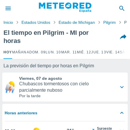
privacidad
o de
Inicio
Estados Unidos
Estado de Michigan
Pilgrim
Po
tiempo.com)
borado por
El tiempo en Pilgrim - MI por
es para
horas
ue la
 que se
e calidad.
HOY
MAÑANA
DOM. 09
LUN. 10
MAR. 11
MIÉ. 12
JUE. 13
VIE. 14
SÁB.
eder a este
ediante las
La previsión del tiempo por horas en Pilgrim
opciones:
Viernes, 07 de agosto
ookies y
Chubascos tormentosos con cielo
e forma
parcialmente nuboso
Por la tarde
d digital
ada, basada
mación
Horas anteriores
ediante
ecnologías
nos permite
Suroeste