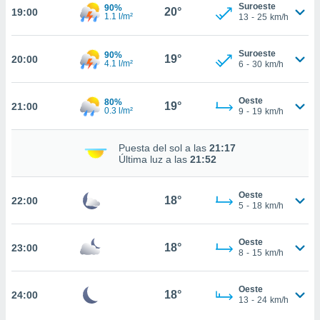
te
Suroeste
90%
20°
19:00
1.1 l/m²
13
-
25
km/h
 de que
talarán
e sean
Suroeste
90%
19°
para
20:00
4.1 l/m²
6
-
30
km/h
a
por el sitio
o se
Oeste
80%
19°
21:00
0.3 l/m²
9
-
19
km/h
cookies para
nto ni para
Puesta del sol a las
21:17
licidad o
Última luz a las
21:52
ado, aunque
sualizar
Oeste
18°
22:00
5
-
18
km/h
general no
ada. Puedes
 instalación
Oeste
18°
23:00
y acceder a
8
-
15
km/h
io web a
ste abono
 botón
Oeste
18°
24:00
13
-
24
km/h
.