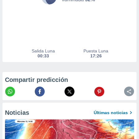
er momento
ic en
o en
 Cookies
en
eb.
y
Salida Luna
Puesta Luna
socios
00:33
17:26
el
to de
Compartir predicción
la
 en un
 y/o acceder
 de datos
ara
Noticias
Últimas noticias
 anuncios
ar perfiles
idad
a, utilizar
a