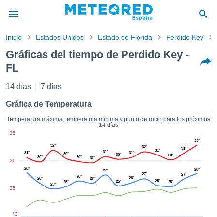
Inicio
Estados Unidos
Estado de Florida
Perdido Key
privacidad
Gráficas del tiempo de Perdido Key -
enido de
FL
tiempo.com)
aborado por
14 días
7 días
ales para
ar que la
Gráfica de Temperatura
ón que se
de calidad.
Temperatura máxima, temperatura mínima y punto de rocío para los próximos
eder a este
14 días
ediante las
35
 opciones:
33°
32°
32°
31°
31°
31°
31°
31°
30°
30°
30°
30°
30°
30°
cookies y
30
de forma
28°
28°
27°
27°
27°
26°
uita
26°
26°
26°
25°
25°
25°
25°
25°
25
dad digital
ada, basada
formación
°C