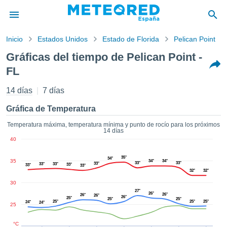
Inicio
Estados Unidos
Estado de Florida
Pelican Point
privacidad
Gráficas del tiempo de Pelican Point -
enido de
FL
tiempo.com)
aborado por
14 días
7 días
ales para
ar que la
Gráfica de Temperatura
ón que se
de calidad.
Temperatura máxima, temperatura mínima y punto de rocío para los próximos
eder a este
14 días
ediante las
40
 opciones:
35°
34°
35
34°
34°
33°
33°
33°
33°
33°
33°
33°
33°
cookies y
32°
32°
de forma
30
uita
27°
26°
26°
26°
26°
26°
25°
25°
25°
dad digital
25°
25°
25°
24°
24°
25
ada, basada
formación
°C