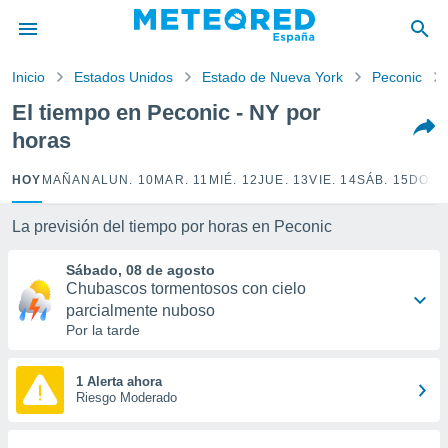
privacidad
o de
Inicio
Estados Unidos
Estado de Nueva York
Peconic
tiempo.com)
borado por
El tiempo en Peconic - NY por
es para
horas
ue la
 que se
e calidad.
HOY
MAÑANA
LUN. 10
MAR. 11
MIÉ. 12
JUE. 13
VIE. 14
SÁB. 15
DOM.
eder a este
ediante las
La previsión del tiempo por horas en Peconic
opciones:
Sábado, 08 de agosto
ookies y
Chubascos tormentosos con cielo
e forma
parcialmente nuboso
Por la tarde
d digital
ada, basada
mación
1 Alerta ahora
ediante
Riesgo Moderado
ecnologías
nos permite