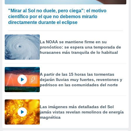
precisa e
ión mediante
"Mirar al Sol no duele, pero ciega": el motivo
científico por el que no debemos mirarlo
, publicidad
directamente durante el eclipse
dos,
 publicidad
La NOAA se mantiene firme en su
,
pronóstico: se espera una temporada de
ón de
huracanes más tranquila de lo habitual
 desarrollo
s.
tros 1199
A partir de las 15 horas las tormentas
ios
dejarán lluvias muy fuertes, reventones y
pedrisco en las comunidades del norte
Las imágenes más detalladas del Sol
jamás vistas revelan remolinos de energía
magnética