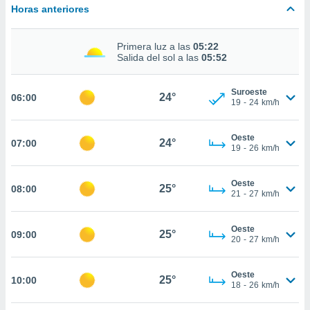
estra
Horas anteriores
ara seguir
e contenido
stándares
Primera luz a las
05:22
ACEPTAR
sin coste.
Salida del sol a las
05:52
Y
CONTINUAR
 botón
continuar",
Suroeste
24°
06:00
19
-
24
km/h
der a la
CONFIGURACIÓN
ndo la
 de todas
Oeste
24°
07:00
, ya sean
19
-
26
km/h
de nuestros
 nos
Oeste
25°
08:00
21
-
27
km/h
 y análisis
tamiento en
b, así como
Oeste
25°
09:00
un perfil
20
-
27
km/h
para
ublicidad y
Oeste
25°
10:00
18
-
26
km/h
do en
 mismo.