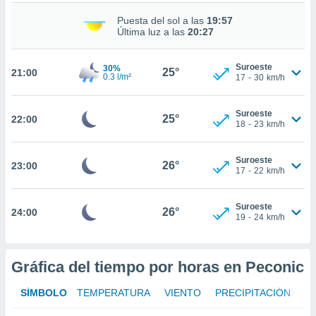
nto,
Puesta del sol a las
19:57
Última luz a las
20:27
cios
kies,
Suroeste
30%
25°
ores únicos
21:00
0.3 l/m²
17
-
30
km/h
as similares
nar,
rocesar
Suroeste
25°
22:00
18
-
23
km/h
onales como
 este sitio
recciones IP
Suroeste
26°
23:00
ficadores de
17
-
22
km/h
 posible
s
 traten tus
Suroeste
26°
24:00
19
-
24
km/h
nales en
 interés
go a lo que
nerte. Para
Gráfica del tiempo por horas en Peconic
retirar su
ento u
SÍMBOLO
TEMPERATURA
VIENTO
PRECIPITACIÓN
 de datos