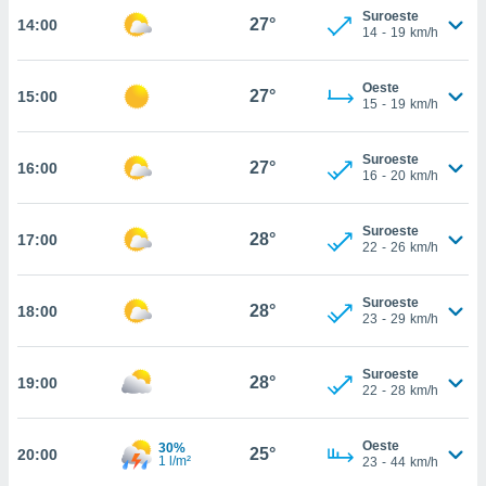
te
Suroeste
27°
14:00
 de que
14
-
19
km/h
talarán
e sean
Oeste
para
27°
15:00
15
-
19
km/h
a
por el sitio
o se
Suroeste
27°
16:00
cookies para
16
-
20
km/h
nto ni para
Suroeste
licidad o
28°
17:00
22
-
26
km/h
ado, aunque
sualizar
Suroeste
28°
18:00
general no
23
-
29
km/h
ada. Puedes
 instalación
Suroeste
y acceder a
28°
19:00
22
-
28
km/h
io web a
ste abono
 botón
Oeste
30%
25°
20:00
.
1 l/m²
23
-
44
km/h