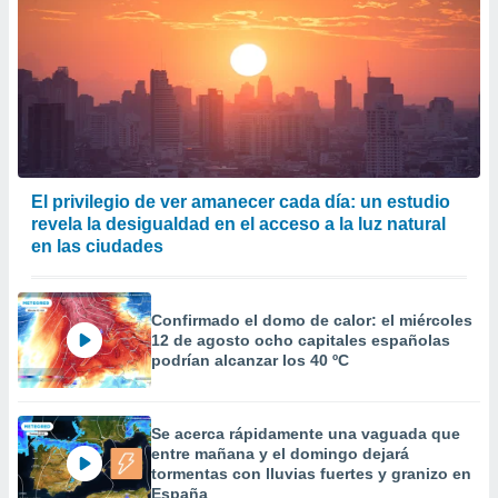
 la
da, crear un
personalizar
o, uso de
a la
e contenido
do, medir el
 de la
El privilegio de ver amanecer cada día: un estudio
medir el
revela la desigualdad en el acceso a la luz natural
 del
en las ciudades
 comprender
 través de
s o a través
nación de
Confirmado el domo de calor: el miércoles
edentes de
12 de agosto ocho capitales españolas
fuentes,
podrían alcanzar los 40 ºC
y mejora de
os, uso de
ados con el
Se acerca rápidamente una vaguada que
 seleccionar
entre mañana y el domingo dejará
o.
tormentas con lluvias fuertes y granizo en
calización
España