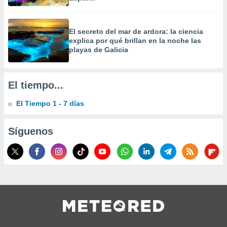
precisa e
ión mediante
El secreto del mar de ardora: la ciencia
, publicidad
explica por qué brillan en la noche las
playas de Galicia
dos,
 publicidad
,
El tiempo...
ón de
 desarrollo
s.
El Tiempo 1 - 7 días
tros 1199
ios
Síguenos