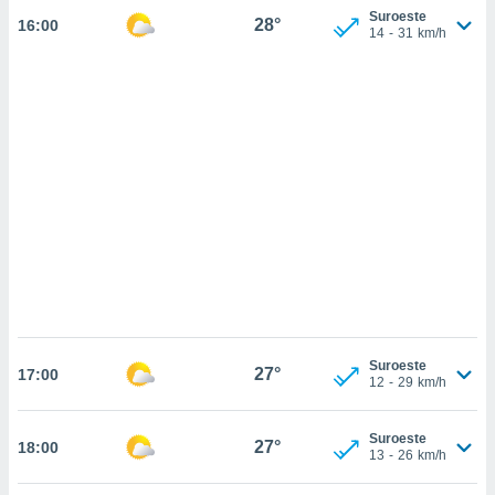
sultar más
Suroeste
28°
16:00
 en nuestra
14
-
31
km/h
 Cookies
y
ualquier
ento
 botón
ación de
kies
 disponible
e nuestra
.
IVAMENTE,
as
Suroeste
 a cookies
27°
17:00
12
-
29
km/h
 no aceptar
ón de
uedes
Suroeste
27°
18:00
13
-
26
km/h
uestro sitio
.com. En