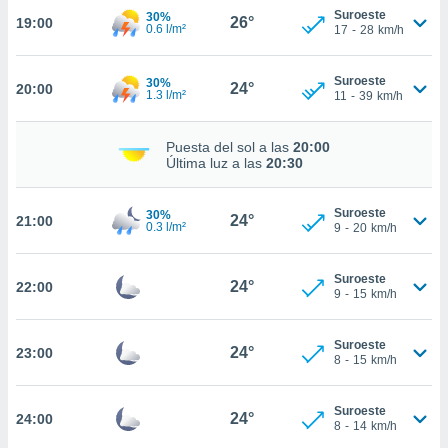
te
Suroeste
30%
26°
19:00
 de que
0.6 l/m²
17
-
28
km/h
talarán
e sean
Suroeste
para
30%
24°
20:00
1.3 l/m²
11
-
39
km/h
a
por el sitio
o se
Puesta del sol a las
20:00
cookies para
Última luz a las
20:30
nto ni para
Suroeste
licidad o
30%
24°
21:00
0.3 l/m²
9
-
20
km/h
ado, aunque
sualizar
Suroeste
24°
22:00
general no
9
-
15
km/h
ada. Puedes
 instalación
Suroeste
y acceder a
24°
23:00
8
-
15
km/h
io web a
ste abono
 botón
Suroeste
24°
24:00
.
8
-
14
km/h