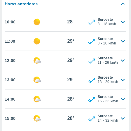
estra
Horas anteriores
ara seguir
e contenido
stándares
Suroeste
ACEPTAR
28°
10:00
sin coste.
8
-
18
km/h
Y
CONTINUAR
 botón
continuar",
Suroeste
29°
11:00
8
-
20
km/h
der a la
CONFIGURACIÓN
ndo la
 de todas
Suroeste
29°
12:00
, ya sean
11
-
26
km/h
de nuestros
 nos
Suroeste
29°
13:00
13
-
29
km/h
 y análisis
tamiento en
b, así como
Suroeste
28°
14:00
un perfil
15
-
33
km/h
para
ublicidad y
Suroeste
28°
15:00
14
-
32
km/h
do en
 mismo.