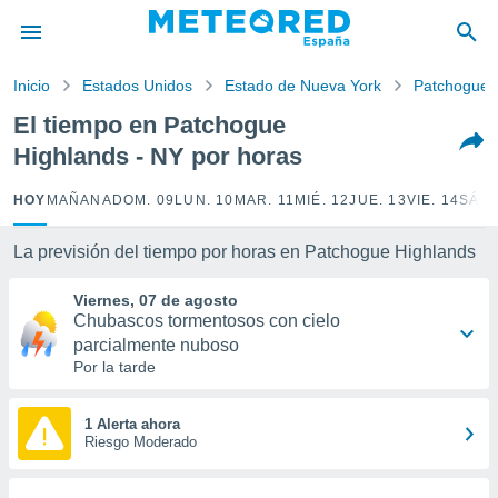
privacidad
o de
Inicio
Estados Unidos
Estado de Nueva York
Patchogue 
tiempo.com)
borado por
El tiempo en Patchogue
es para
Highlands - NY por horas
ue la
 que se
e calidad.
HOY
MAÑANA
DOM. 09
LUN. 10
MAR. 11
MIÉ. 12
JUE. 13
VIE. 14
SÁB.
eder a este
ediante las
La previsión del tiempo por horas en Patchogue Highlands
opciones:
Viernes, 07 de agosto
ookies y
Chubascos tormentosos con cielo
e forma
parcialmente nuboso
Por la tarde
d digital
ada, basada
mación
1 Alerta ahora
ediante
Riesgo Moderado
ecnologías
nos permite