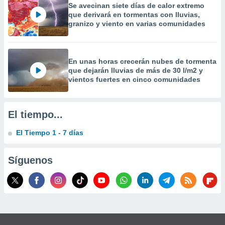
Se avecinan siete días de calor extremo
precisa e
que derivará en tormentas con lluvias,
ión mediante
granizo y viento en varias comunidades
, publicidad
dos,
En unas horas crecerán nubes de tormenta
 publicidad
que dejarán lluvias de más de 30 l/m2 y
,
vientos fuertes en cinco comunidades
ón de
 desarrollo
s.
El tiempo...
tros 1199
ios
El Tiempo 1 - 7 días
Síguenos