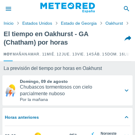
privacidad
o de
Inicio
Estados Unidos
Estado de Georgia
Oakhurst
P
tiempo.com)
borado por
El tiempo en Oakhurst - GA
es para
(Chatham) por horas
ue la
 que se
e calidad.
HOY
MAÑANA
MAR. 11
MIÉ. 12
JUE. 13
VIE. 14
SÁB. 15
DOM. 16
LUN.
eder a este
ediante las
La previsión del tiempo por horas en Oakhurst
opciones:
Domingo, 09 de agosto
ookies y
Chubascos tormentosos con cielo
e forma
parcialmente nuboso
Por la mañana
d digital
ada, basada
mación
Horas anteriores
ediante
ecnologías
nos permite
Noroeste