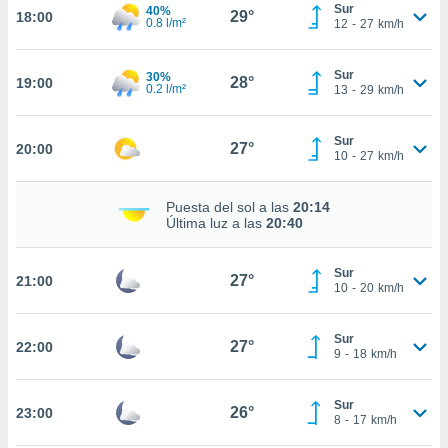
te
Sur
40%
29°
18:00
0.8 l/m²
12
-
27
km/h
 de que
talarán
e sean
Sur
30%
28°
para
19:00
0.2 l/m²
13
-
29
km/h
a
por el sitio
o se
Sur
27°
20:00
10
-
27
km/h
cookies para
nto ni para
Puesta del sol a las
20:14
licidad o
Última luz a las
20:40
ado, aunque
sualizar
Sur
27°
21:00
10
-
20
km/h
general no
ada. Puedes
 instalación
Sur
27°
22:00
y acceder a
9
-
18
km/h
io web a
ste abono
 botón
Sur
26°
23:00
8
-
17
km/h
.