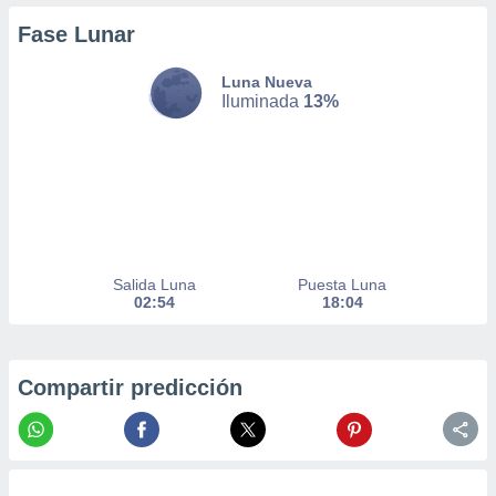
er momento
Fase Lunar
ic en
o en
Luna Nueva
 Cookies
en
Iluminada
13%
eb.
y
socios
el
to de
Salida Luna
Puesta Luna
la
02:54
18:04
 en un
 y/o acceder
 de datos
ara
Compartir predicción
 anuncios
ar perfiles
idad
a, utilizar
a