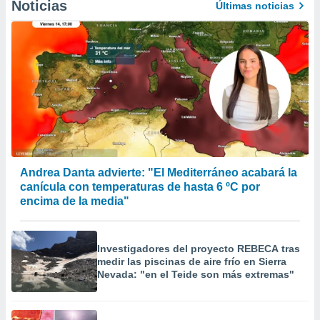
Noticias
Últimas noticias
 la
da, crear un
personalizar
o, uso de
a la
e contenido
do, medir el
 de la
medir el
 del
 comprender
 través de
Andrea Danta advierte: "El Mediterráneo acabará la
s o a través
canícula con temperaturas de hasta 6 ºC por
nación de
encima de la media"
edentes de
fuentes,
y mejora de
Investigadores del proyecto REBECA tras
os, uso de
medir las piscinas de aire frío en Sierra
ados con el
Nevada: "en el Teide son más extremas"
 seleccionar
o.
calización