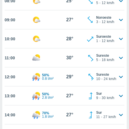
25°
08:00
estra
5
-
12
km/h
ara seguir
e contenido
Noroeste
stándares
27°
09:00
ACEPTAR
3
-
12
km/h
sin coste.
Y
CONTINUAR
 botón
Suroeste
continuar",
28°
10:00
1
-
12
km/h
der a la
CONFIGURACIÓN
ndo la
 de todas
Sureste
30°
11:00
, ya sean
5
-
18
km/h
de nuestros
 nos
Sureste
50%
29°
12:00
0.8 l/m²
10
-
24
km/h
 y análisis
tamiento en
b, así como
Sur
50%
27°
13:00
2.8 l/m²
9
-
30
km/h
un perfil
para
ublicidad y
Sur
70%
27°
14:00
1.8 l/m²
11
-
27
km/h
do en
 mismo.