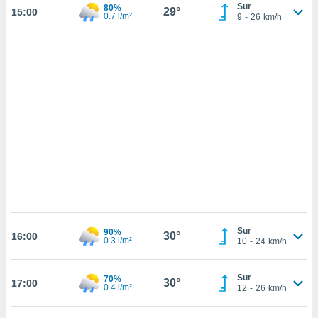
sultar más
Sur
80%
29°
15:00
0.7 l/m²
9
-
26
km/h
 en nuestra
 Cookies
y
ualquier
ento
 botón
ación de
kies
 disponible
e nuestra
.
IVAMENTE,
as
Sur
90%
30°
 a cookies
16:00
0.3 l/m²
10
-
24
km/h
 no aceptar
ón de
Sur
70%
uedes
30°
17:00
0.4 l/m²
12
-
26
km/h
uestro sitio
.com. En