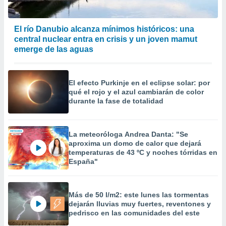
precisa e
ión mediante
El río Danubio alcanza mínimos históricos: una
, publicidad
central nuclear entra en crisis y un joven mamut
emerge de las aguas
dos,
 publicidad
,
El efecto Purkinje en el eclipse solar: por
ón de
qué el rojo y el azul cambiarán de color
 desarrollo
durante la fase de totalidad
s.
tros 1199
ios
La meteoróloga Andrea Danta: "Se
aproxima un domo de calor que dejará
temperaturas de 43 ºC y noches tórridas en
España"
Más de 50 l/m2: este lunes las tormentas
dejarán lluvias muy fuertes, reventones y
pedrisco en las comunidades del este