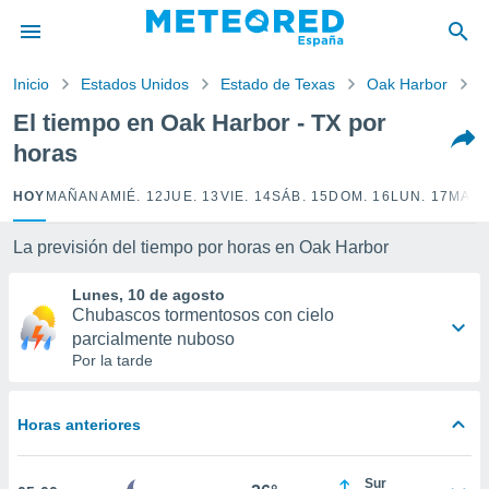
privacidad
o de
Inicio
Estados Unidos
Estado de Texas
Oak Harbor
P
tiempo.com)
borado por
El tiempo en Oak Harbor - TX por
es para
horas
ue la
 que se
e calidad.
HOY
MAÑANA
MIÉ. 12
JUE. 13
VIE. 14
SÁB. 15
DOM. 16
LUN. 17
MAR.
eder a este
ediante las
La previsión del tiempo por horas en Oak Harbor
opciones:
Lunes, 10 de agosto
ookies y
Chubascos tormentosos con cielo
e forma
parcialmente nuboso
Por la tarde
d digital
ada, basada
mación
Horas anteriores
ediante
ecnologías
nos permite
Sur