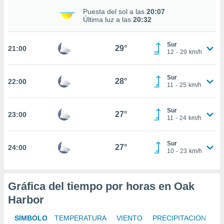
Puesta del sol a las
20:07
nto,
Última luz a las
20:32
cios
kies,
Sur
29°
21:00
ores únicos
12
-
29
km/h
as similares
nar,
Sur
rocesar
28°
22:00
11
-
25
km/h
onales como
 este sitio
recciones IP
Sur
27°
23:00
ficadores de
11
-
24
km/h
 posible
s
Sur
 traten tus
27°
24:00
10
-
23
km/h
nales en
 interés
go a lo que
nerte. Para
Gráfica del tiempo por horas en Oak
retirar su
Harbor
ento u
SÍMBOLO
TEMPERATURA
VIENTO
PRECIPITACIÓN
 de datos