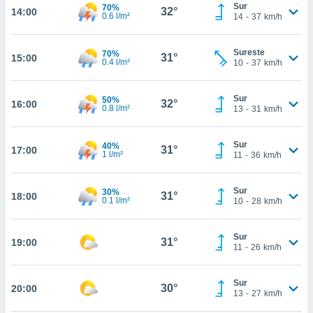
te
Sur
70%
32°
14:00
0.6 l/m²
14
-
37
km/h
 de que
talarán
e sean
Sureste
70%
31°
para
15:00
0.4 l/m²
10
-
37
km/h
a
por el sitio
o se
Sur
50%
32°
16:00
0.8 l/m²
13
-
31
km/h
cookies para
nto ni para
Sur
40%
31°
17:00
licidad o
1 l/m²
11
-
36
km/h
ado, aunque
sualizar
Sur
30%
31°
18:00
0.1 l/m²
10
-
28
km/h
general no
ada. Puedes
 instalación
Sur
31°
19:00
y acceder a
11
-
26
km/h
io web a
ste abono
 botón
Sur
30°
20:00
13
-
27
km/h
.