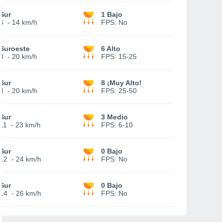
Sur
1 Bajo
6
-
14 km/h
FPS:
No
Suroeste
6 Alto
8
-
20 km/h
FPS:
15-25
Sur
8 ¡Muy Alto!
8
-
20 km/h
FPS:
25-50
Sur
3 Medio
11
-
23 km/h
FPS:
6-10
Sur
0 Bajo
12
-
24 km/h
FPS:
No
Sur
0 Bajo
14
-
26 km/h
FPS:
No