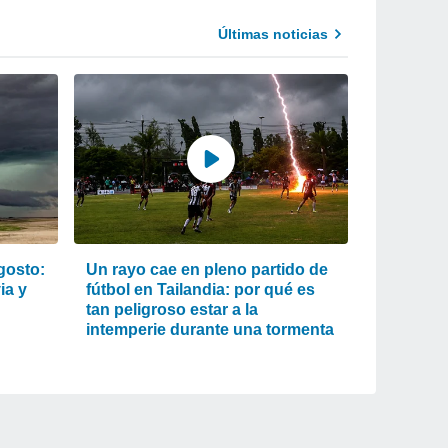
Últimas noticias
gosto:
Un rayo cae en pleno partido de
ia y
fútbol en Tailandia: por qué es
tan peligroso estar a la
intemperie durante una tormenta