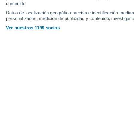
Viernes
7
Sábado
8
contenido.
Datos de localización geográfica precisa e identificación mediant
personalizados, medición de publicidad y contenido, investigació
Ver nuestros 1199 socios
La previsión del tiempo por horas e
VIERNES, 07 DE AGOSTO
Por la tarde
Chubascos tormentosos con
cielo parcialmente nuboso
Salida del sol a las
06:28
Puesta del sol a las
20:11
Primera luz a las
06:00
Última luz a las
20:38
Fase Lunar