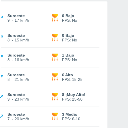
Suroeste
0 Bajo
9
-
17 km/h
FPS:
No
Suroeste
0 Bajo
8
-
15 km/h
FPS:
No
Suroeste
1 Bajo
8
-
16 km/h
FPS:
No
Suroeste
6 Alto
8
-
21 km/h
FPS:
15-25
Suroeste
8 ¡Muy Alto!
9
-
23 km/h
FPS:
25-50
Suroeste
3 Medio
7
-
20 km/h
FPS:
6-10