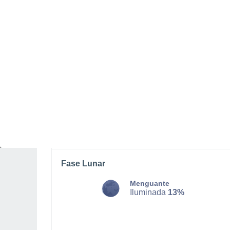
DOMINGO, 09 DE AGOSTO
Por la tarde
Lluvia débil con cielo
parcialmente nuboso
Salida del sol a las
06:29
Puesta del sol a las
20:09
Primera luz a las
06:02
Última luz a las
20:36
Fase Lunar
Menguante
Iluminada
13%