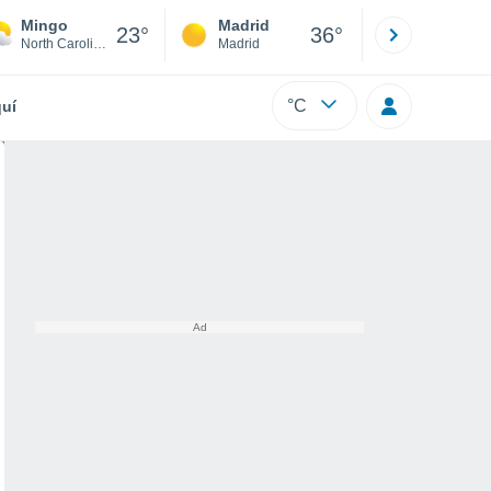
Mingo
Madrid
Barcelona
23°
36°
North Carolina
Madrid
Barcelona
°C
uí