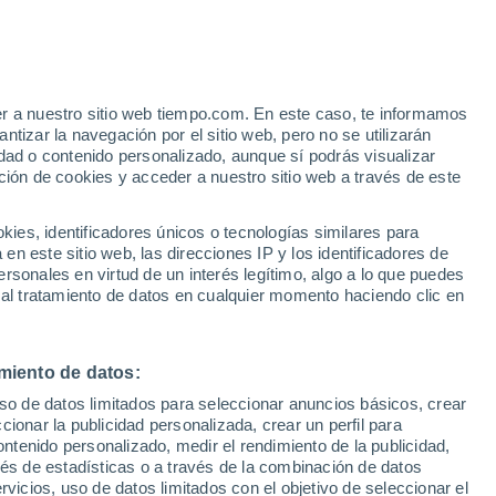
Mingo
VIENTO
PRECIPITACIÓN
er a nuestro sitio web tiempo.com. En este caso, te informamos
12
15
18
21
00
03
06
09
12
15
18
21
00
tizar la navegación por el sitio web, pero no se utilizarán
dad o contenido personalizado, aunque sí podrás visualizar
ción de cookies y acceder a nuestro sitio web a través de este
es, identificadores únicos o tecnologías similares para
33°
33°
n este sitio web, las direcciones IP y los identificadores de
32°
31°
rsonales en virtud de un interés legítimo, algo a lo que puedes
30°
 al tratamiento de datos en cualquier momento haciendo clic en
29°
29°
27°
26°
25°
25°
24°
miento de datos:
23°
uso de datos limitados para seleccionar anuncios básicos, crear
ccionar la publicidad personalizada, crear un perfil para
ontenido personalizado, medir el rendimiento de la publicidad,
vés de estadísticas o a través de la combinación de datos
0.2
rvicios, uso de datos limitados con el objetivo de seleccionar el