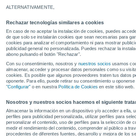
Gráfica del tiempo por horas en 
ALTERNATIVAMENTE,
SÍMBOLO
TEMPERATURA
Rechazar tecnologías similares a cookies
En caso de no aceptar la instalación de cookies, puedes acced
00
03
06
09
12
15
18
21
00
03
06
09
de que solo se instalarán cookies que sean necesarias para garan
cookies para analizar el comportamiento ni para mostrar publici
publicidad general no personalizada. Puedes rechazar la instala
abono pulsando el botón "Rechazar".
Con su consentimiento, nosotros y
nuestros socios
usamos cooki
almacenar, acceder y procesar datos personales como su visita e
cookies. Es posible que algunos proveedores traten tus datos pe
31°
oponerte. Para ello, puede retirar su consentimiento u oponerse
29°
"Configurar"
o en nuestra
Política de Cookies
28°
en este sitio web.
26°
25°
24°
24°
Nosotros y nuestros socios hacemos el siguiente trata
23°
23°
23°
22°
Almacenar la información en un dispositivo y/o acceder a ella, 
perfiles para publicidad personalizada, utilizar perfiles para sele
personalizar el contenido, uso de perfiles para la selección de c
medir el rendimiento del contenido, comprender al público a tra
0.5
0.5
0.1
0.1
procedentes de diferentes fuentes, desarrollo y mejora de los se