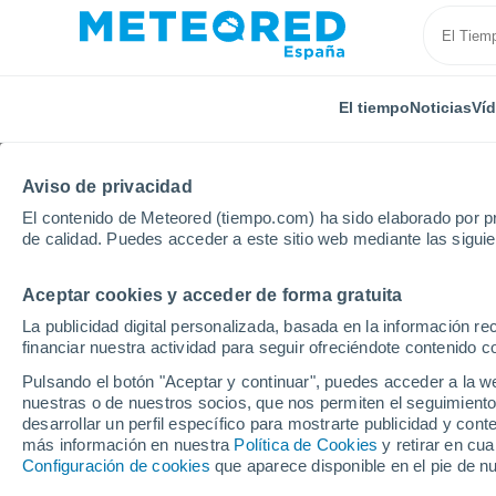
El tiempo
Noticias
Ví
Aviso de privacidad
El contenido de Meteored (tiempo.com) ha sido elaborado por pr
de calidad. Puedes acceder a este sitio web mediante las sigui
Aceptar cookies y acceder de forma gratuita
Inicio
Estados Unidos
Carolina del Norte
Mingo
La publicidad digital personalizada, basada en la información r
financiar nuestra actividad para seguir ofreciéndote contenido c
El tiempo en Mingo - 
Pulsando el botón "Aceptar y continuar", puedes acceder a la w
nuestras o de nuestros socios, que nos permiten el seguimiento
desarrollar un perfil específico para mostrarte publicidad y co
El Tiempo 1 - 7 días
Por horas
más información en nuestra
Política de Cookies
y retirar en cu
Configuración de cookies
que aparece disponible en el pie de n