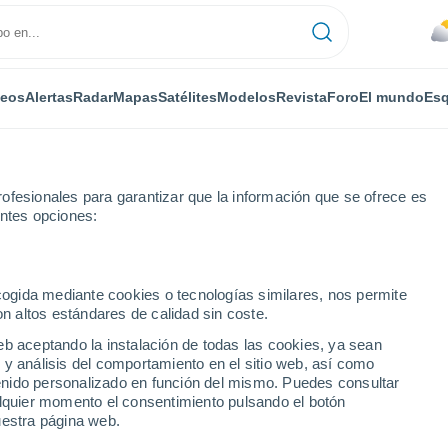
deos
Alertas
Radar
Mapas
Satélites
Modelos
Revista
Foro
El mundo
Esq
ofesionales para garantizar que la información que se ofrece es
entes opciones:
Por horas
ecogida mediante cookies o tecnologías similares, nos permite
on altos estándares de calidad sin coste.
NC por horas
eb aceptando la instalación de todas las cookies, ya sean
 y análisis del comportamiento en el sitio web, así como
ntenido personalizado en función del mismo. Puedes consultar
alquier momento el consentimiento pulsando el botón
uestra página web.