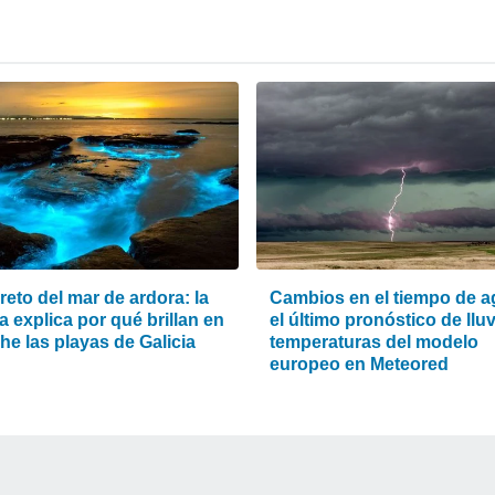
reto del mar de ardora: la
Cambios en el tiempo de a
a explica por qué brillan en
el último pronóstico de lluv
he las playas de Galicia
temperaturas del modelo
europeo en Meteored