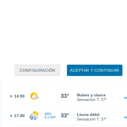
24°
Nubes y claros
02:00
Sensación T.
23°
23°
Cielo despejado
05:00
Sensación T.
21°
25°
Soleado
08:00
Sensación T.
25°
CONFIGURACIÓN
ACEPTAR Y CONTINUAR
30°
Soleado
11:00
Sensación T.
35°
33°
Nubes y claros
14:00
Sensación T.
37°
40%
33°
Lluvia débil
17:00
0.2 l/m²
Sensación T.
37°