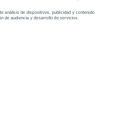
Domingo
9
e análisis de dispositivos, publicidad y contenido
n de audiencia y desarrollo de servicios.
n Mingo
23°
Nubes y claros
02:00
Sensación T.
20°
22°
Neblina
05:00
Sensación T.
19°
23°
Niebla
08:00
Sensación T.
21°
30%
28°
Lluvia débil
11:00
0.1 l/m²
Sensación T.
31°
30%