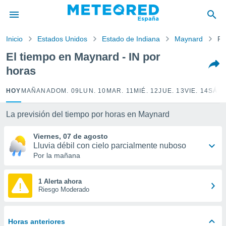
privacidad
o de
Inicio
Estados Unidos
Estado de Indiana
Maynard
Po
tiempo.com)
borado por
El tiempo en Maynard - IN por
es para
horas
ue la
 que se
e calidad.
HOY
MAÑANA
DOM. 09
LUN. 10
MAR. 11
MIÉ. 12
JUE. 13
VIE. 14
SÁB.
eder a este
ediante las
La previsión del tiempo por horas en Maynard
opciones:
Viernes, 07 de agosto
ookies y
Lluvia débil con cielo parcialmente nuboso
e forma
Por la mañana
d digital
ada, basada
1 Alerta ahora
Riesgo Moderado
mación
ediante
ecnologías
nos permite
Horas anteriores