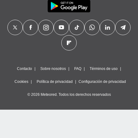
precisa e
ión mediante
, publicidad
dos,
 publicidad
,
ón de
 desarrollo
s.
Contacto
Sobre nosotros
FAQ
Términos de uso
tros 1199
ios
Cookies
Política de privacidad
Configuración de privacidad
© 2026 Meteored. Todos los derechos reservados