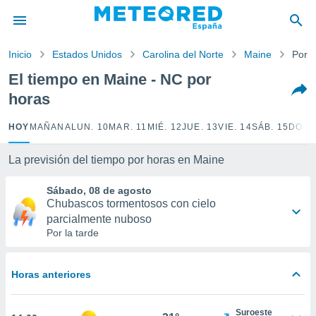
privacidad
o de
Inicio
Estados Unidos
Carolina del Norte
Maine
Por 
tiempo.com)
borado por
El tiempo en Maine - NC por
es para
horas
ue la
 que se
e calidad.
HOY
MAÑANA
LUN. 10
MAR. 11
MIÉ. 12
JUE. 13
VIE. 14
SÁB. 15
DOM.
eder a este
ediante las
La previsión del tiempo por horas en Maine
opciones:
Sábado, 08 de agosto
ookies y
Chubascos tormentosos con cielo
e forma
parcialmente nuboso
Por la tarde
d digital
ada, basada
mación
Horas anteriores
ediante
ecnologías
nos permite
Suroeste