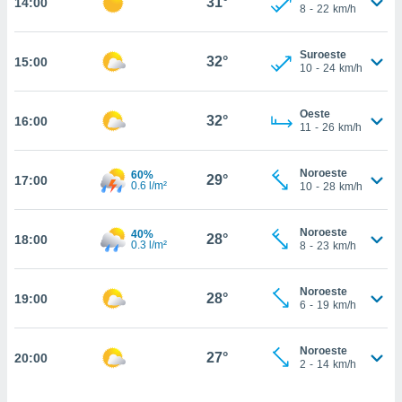
31°
14:00
estra
8
-
22
km/h
ara seguir
e contenido
Suroeste
stándares
32°
15:00
ACEPTAR
10
-
24
km/h
sin coste.
Y
CONTINUAR
 botón
Oeste
continuar",
32°
16:00
11
-
26
km/h
der a la
CONFIGURACIÓN
ndo la
 de todas
Noroeste
60%
29°
17:00
0.6 l/m²
, ya sean
10
-
28
km/h
de nuestros
 nos
Noroeste
40%
28°
18:00
0.3 l/m²
8
-
23
km/h
 y análisis
tamiento en
b, así como
Noroeste
28°
19:00
6
-
19
km/h
un perfil
para
ublicidad y
Noroeste
27°
20:00
2
-
14
km/h
do en
 mismo.