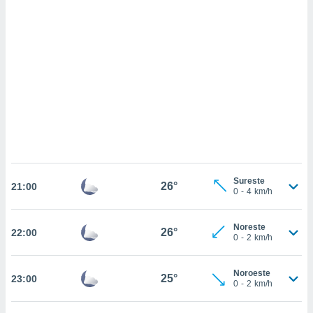
sultar más
 en nuestra
 Cookies
y
ualquier
ento
 botón
ación de
kies
 disponible
e nuestra
.
IVAMENTE,
Sureste
26°
21:00
0
-
4
km/h
as
Noreste
26°
 a cookies
22:00
0
-
2
km/h
 no aceptar
ón de
Noroeste
uedes
25°
23:00
0
-
2
km/h
uestro sitio
.com. En