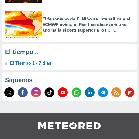
 la
da, crear un
El fenómeno de El Niño se intensifica y el
personalizar
ECMWF avisa: el Pacífico alcanzará una
o, uso de
anomalía récord superior a los 3 ºC
a la
e contenido
do, medir el
El tiempo...
 de la
medir el
 del
El Tiempo 1 - 7 días
 comprender
 través de
Síguenos
s o a través
nación de
edentes de
fuentes,
y mejora de
os, uso de
ados con el
 seleccionar
o.
calización