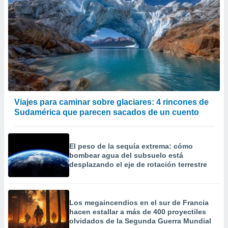
er momento
ic en
o en
 Cookies
en
eb.
y
socios
el
Viajes para caminar sobre glaciares: 4 rincones de
Sudamérica que parecen sacados de un cuento
to de
la
El peso de la sequía extrema: cómo
 en un
bombear agua del subsuelo está
 y/o acceder
desplazando el eje de rotación terrestre
 de datos
ara
 anuncios
ar perfiles
Los megaincendios en el sur de Francia
idad
hacen estallar a más de 400 proyectiles
a, utilizar
olvidados de la Segunda Guerra Mundial
a