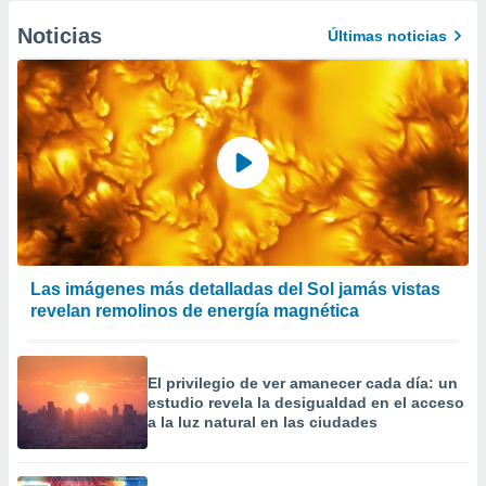
er momento
Noticias
Últimas noticias
ic en
o en
 Cookies
en
eb.
y
socios
el
to de
Las imágenes más detalladas del Sol jamás vistas
la
revelan remolinos de energía magnética
 en un
 y/o acceder
 de datos
ara
El privilegio de ver amanecer cada día: un
 anuncios
estudio revela la desigualdad en el acceso
ar perfiles
a la luz natural en las ciudades
idad
a, utilizar
a