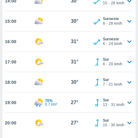
30°
14:00
estra
10
-
28
km/h
ara seguir
e contenido
Suroeste
stándares
30°
15:00
ACEPTAR
8
-
28
km/h
sin coste.
Y
CONTINUAR
 botón
Suroeste
continuar",
31°
16:00
6
-
24
km/h
der a la
CONFIGURACIÓN
ndo la
 de todas
Sur
31°
17:00
, ya sean
6
-
20
km/h
de nuestros
 nos
Sur
30°
18:00
7
-
21
km/h
 y análisis
tamiento en
b, así como
Sur
70%
27°
19:00
0.7 l/m²
13
-
31
km/h
un perfil
para
ublicidad y
Sur
27°
20:00
10
-
30
km/h
do en
 mismo.