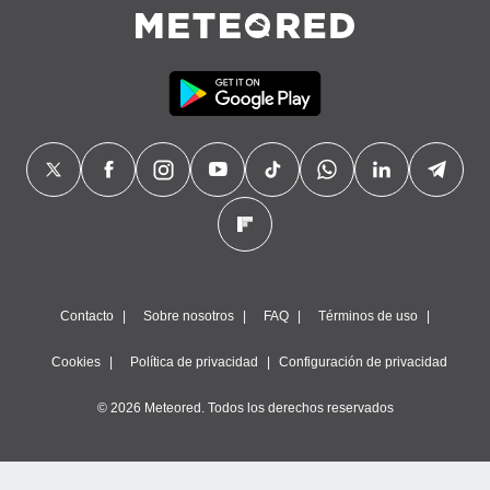
precisa e
ión mediante
, publicidad
dos,
 publicidad
,
ón de
 desarrollo
s.
tros 1199
ios
Contacto
Sobre nosotros
FAQ
Términos de uso
Cookies
Política de privacidad
Configuración de privacidad
© 2026 Meteored. Todos los derechos reservados