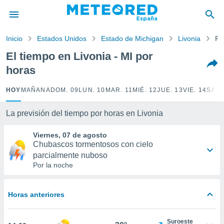
privacidad
o de
Inicio
Estados Unidos
Estado de Michigan
Livonia
Po
tiempo.com)
borado por
El tiempo en Livonia - MI por
es para
horas
ue la
 que se
e calidad.
HOY
MAÑANA
DOM. 09
LUN. 10
MAR. 11
MIÉ. 12
JUE. 13
VIE. 14
SÁB.
eder a este
ediante las
La previsión del tiempo por horas en Livonia
opciones:
Viernes, 07 de agosto
ookies y
Chubascos tormentosos con cielo
e forma
parcialmente nuboso
Por la noche
d digital
ada, basada
mación
Horas anteriores
ediante
ecnologías
nos permite
Suroeste