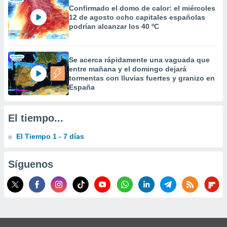
 la
Confirmado el domo de calor: el miércoles
12 de agosto ocho capitales españolas
da, crear un
podrían alcanzar los 40 ºC
personalizar
o, uso de
a la
Se acerca rápidamente una vaguada que
e contenido
entre mañana y el domingo dejará
do, medir el
tormentas con lluvias fuertes y granizo en
 de la
España
medir el
 del
 comprender
El tiempo...
 través de
s o a través
El Tiempo 1 - 7 días
nación de
edentes de
fuentes,
Síguenos
y mejora de
os, uso de
ados con el
 seleccionar
o.
calización