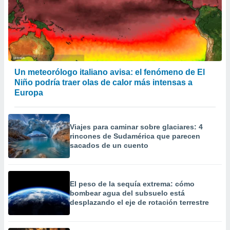
precisa e
ión mediante
, publicidad
dos,
 publicidad
Un meteorólogo italiano avisa: el fenómeno de El
,
Niño podría traer olas de calor más intensas a
ón de
Europa
 desarrollo
s.
tros 1199
Viajes para caminar sobre glaciares: 4
ios
rincones de Sudamérica que parecen
sacados de un cuento
El peso de la sequía extrema: cómo
bombear agua del subsuelo está
desplazando el eje de rotación terrestre