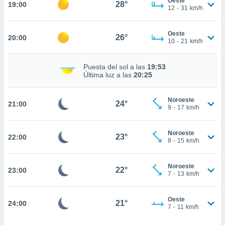
Oeste
28°
19:00
12
-
31
km/h
nto,
cios
Oeste
26°
20:00
10
-
21
km/h
kies,
ores únicos
as similares
Puesta del sol a las
19:53
nar,
Última luz a las
20:25
rocesar
onales como
 este sitio
Noroeste
24°
21:00
9
-
17
km/h
recciones IP
ficadores de
 posible
Noroeste
23°
22:00
s
8
-
15
km/h
 traten tus
nales en
 interés
Noroeste
22°
23:00
7
-
13
km/h
go a lo que
nerte. Para
retirar su
Oeste
21°
24:00
ento u
7
-
11
km/h
 de datos