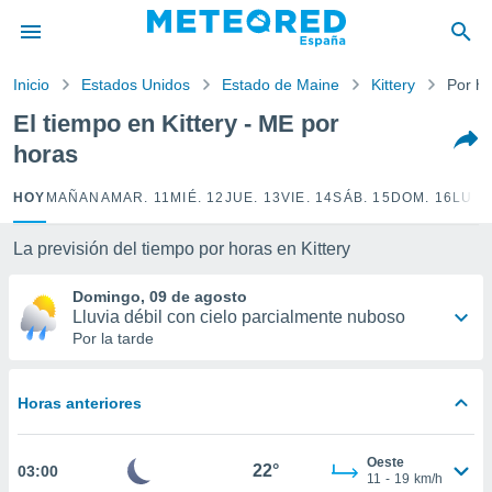
privacidad
o de
Inicio
Estados Unidos
Estado de Maine
Kittery
Por h
tiempo.com)
borado por
El tiempo en Kittery - ME por
es para
horas
ue la
 que se
e calidad.
HOY
MAÑANA
MAR. 11
MIÉ. 12
JUE. 13
VIE. 14
SÁB. 15
DOM. 16
LUN.
eder a este
ediante las
La previsión del tiempo por horas en Kittery
opciones:
Domingo, 09 de agosto
ookies y
Lluvia débil con cielo parcialmente nuboso
e forma
Por la tarde
d digital
ada, basada
Horas anteriores
mación
ediante
ecnologías
Oeste
22°
03:00
nos permite
11
-
19
km/h