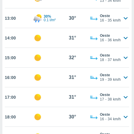
13
-
34
km/h
te
 de que
talarán
Oeste
30%
30°
13:00
e sean
0.1 l/m²
16
-
35
km/h
para
a
Oeste
por el sitio
31°
14:00
16
-
36
km/h
o se
cookies para
Oeste
32°
15:00
nto ni para
18
-
37
km/h
licidad o
Oeste
ado, aunque
31°
16:00
19
-
39
km/h
sualizar
general no
ada. Puedes
Oeste
31°
17:00
 instalación
17
-
38
km/h
y acceder a
io web a
Oeste
ste abono
30°
18:00
16
-
34
km/h
 botón
.