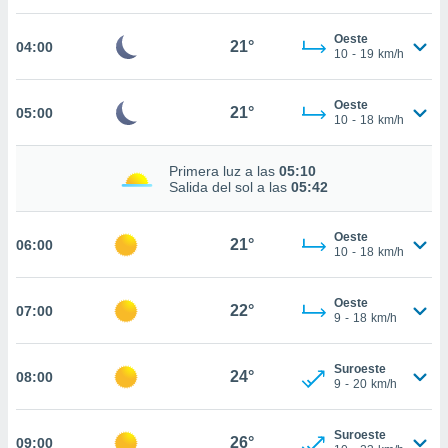
estra
ara seguir
Oeste
e contenido
21°
04:00
10
-
19
km/h
stándares
ACEPTAR
sin coste.
Y
Oeste
CONTINUAR
21°
05:00
 botón
10
-
18
km/h
continuar",
der a la
CONFIGURACIÓN
ndo la
Primera luz a las
05:10
Salida del sol a las
05:42
 de todas
, ya sean
de nuestros
Oeste
21°
06:00
 nos
10
-
18
km/h
 y análisis
tamiento en
Oeste
22°
07:00
9
-
18
km/h
b, así como
un perfil
para
Suroeste
24°
08:00
ublicidad y
9
-
20
km/h
do en
Suroeste
 mismo.
26°
09:00