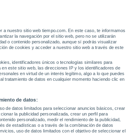
Jonesboro Municipal Airport
er a nuestro sitio web tiempo.com. En este caso, te informamos
VIENTO
PRECIPITACIÓN
tizar la navegación por el sitio web, pero no se utilizarán
dad o contenido personalizado, aunque sí podrás visualizar
12
15
18
21
00
03
06
09
12
15
18
21
00
ción de cookies y acceder a nuestro sitio web a través de este
es, identificadores únicos o tecnologías similares para
n este sitio web, las direcciones IP y los identificadores de
rsonales en virtud de un interés legítimo, algo a lo que puedes
33°
33°
33°
33°
 al tratamiento de datos en cualquier momento haciendo clic en
31°
30°
30°
29°
28°
27°
miento de datos:
26°
25°
25°
uso de datos limitados para seleccionar anuncios básicos, crear
ccionar la publicidad personalizada, crear un perfil para
ontenido personalizado, medir el rendimiento de la publicidad,
vés de estadísticas o a través de la combinación de datos
rvicios, uso de datos limitados con el objetivo de seleccionar el