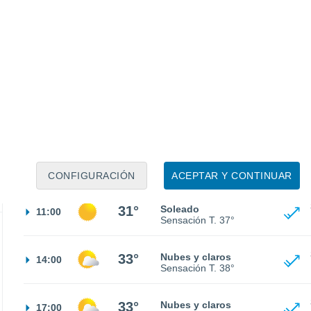
25°
Cielo despejado
02:00
Sensación T.
27°
25°
Cielo despejado
05:00
Sensación T.
25°
26°
Soleado
08:00
Sensación T.
29°
CONFIGURACIÓN
ACEPTAR Y CONTINUAR
31°
Soleado
11:00
Sensación T.
37°
33°
Nubes y claros
14:00
Sensación T.
38°
33°
Nubes y claros
17:00