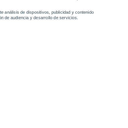
e análisis de dispositivos, publicidad y contenido
Lunes
10
n de audiencia y desarrollo de servicios.
n Jonesboro Municipal Airport
25°
Parcialmente nuboso
02:00
Sensación T.
26°
24°
Cubierto
05:00
Sensación T.
24°
30%
24°
Tormenta
08:00
4.4 l/m²
Sensación T.
23°
30%
26°
Lluvia débil
11:00
1.1 l/m²
Sensación T.
29°