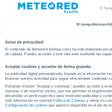
El tiempo
Noticias
Ví
Aviso de privacidad
El contenido de Meteored (tiempo.com) ha sido elaborado por pr
de calidad. Puedes acceder a este sitio web mediante las sigui
Aceptar cookies y acceder de forma gratuita
Inicio
Estados Unidos
Estado de Arkansas
Jone
La publicidad digital personalizada, basada en la información r
financiar nuestra actividad para seguir ofreciéndote contenido c
El tiempo en Jonesboro
Pulsando el botón "Aceptar y continuar", puedes acceder a la w
AR por horas
nuestras o de nuestros socios, que nos permiten el seguimiento
desarrollar un perfil específico para mostrarte publicidad y co
más información en nuestra
Política de Cookies
y retirar en cu
Configuración de cookies
que aparece disponible en el pie de n
El Tiempo 1 - 7 días
Por horas