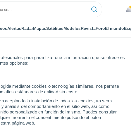
deos
Alertas
Radar
Mapas
Satélites
Modelos
Revista
Foro
El mundo
Esq
ofesionales para garantizar que la información que se ofrece es
entes opciones:
sboro Municipal Airport
Por horas
ecogida mediante cookies o tecnologías similares, nos permite
on altos estándares de calidad sin coste.
 Municipal Airport -
eb aceptando la instalación de todas las cookies, ya sean
 y análisis del comportamiento en el sitio web, así como
ntenido personalizado en función del mismo. Puedes consultar
alquier momento el consentimiento pulsando el botón
uestra página web.