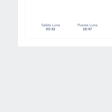
Salida Luna
Puesta Luna
03:32
18:47