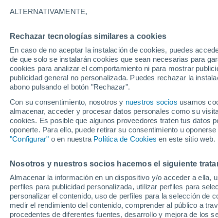
ALTERNATIVAMENTE,
Gráfica del tiempo por horas en 
Rechazar tecnologías similares a cookies
En caso de no aceptar la instalación de cookies, puedes acced
SÍMBOLO
TEMPERATURA
de que solo se instalarán cookies que sean necesarias para garan
cookies para analizar el comportamiento ni para mostrar publici
00
03
06
09
12
15
18
21
00
03
06
09
publicidad general no personalizada. Puedes rechazar la instala
abono pulsando el botón "Rechazar".
Con su consentimiento, nosotros y
nuestros socios
usamos cooki
almacenar, acceder y procesar datos personales como su visita e
cookies. Es posible que algunos proveedores traten tus datos pe
oponerte. Para ello, puede retirar su consentimiento u oponerse
"Configurar"
o en nuestra
Política de Cookies
en este sitio web.
30°
30°
27°
Nosotros y nuestros socios hacemos el siguiente trata
26°
25°
25°
25°
24°
Almacenar la información en un dispositivo y/o acceder a ella, 
24°
24°
23°
perfiles para publicidad personalizada, utilizar perfiles para sele
personalizar el contenido, uso de perfiles para la selección de c
4.4
medir el rendimiento del contenido, comprender al público a tra
procedentes de diferentes fuentes, desarrollo y mejora de los se