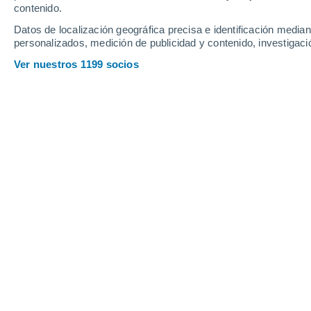
contenido.
1.1
Datos de localización geográfica precisa e identificación mediant
Sábado
8
Domingo
9
personalizados, medición de publicidad y contenido, investigació
Ver nuestros 1199 socios
La previsión del tiempo por horas e
SÁBADO, 08 DE AGOSTO
Por la mañana
Chubascos tormentosos con
cielo parcialmente nuboso
Salida del sol a las
06:15
Puesta del sol a las
19:59
Primera luz a las
05:48
Última luz a las
20:27