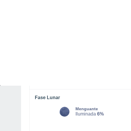
LUNES, 10 DE AGOSTO
La mayor parte del día
Soleado
Salida del sol a las
06:17
Puesta del sol a las
19:57
Primera luz a las
05:49
Última luz a las
20:25
Fase Lunar
Menguante
Iluminada
6%