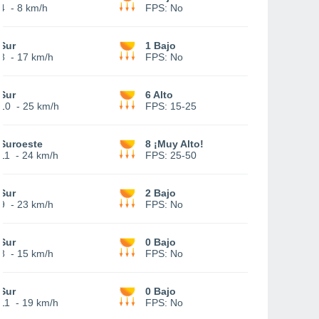
4
-
8 km/h
FPS:
No
Sur
1 Bajo
8
-
17 km/h
FPS:
No
Sur
6 Alto
10
-
25 km/h
FPS:
15-25
Suroeste
8 ¡Muy Alto!
11
-
24 km/h
FPS:
25-50
Sur
2 Bajo
9
-
23 km/h
FPS:
No
Sur
0 Bajo
8
-
15 km/h
FPS:
No
Sur
0 Bajo
11
-
19 km/h
FPS:
No