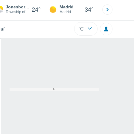
Jonesboro Municipal Airport
Madrid
Barcelona
24°
34°
Township of Nettleton
Madrid
Barcelona
°C
uí