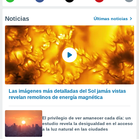
er momento
ic en
o en
Noticias
Últimas noticias
 Cookies
en
eb.
y
socios
el
to de
la
 en un
Las imágenes más detalladas del Sol jamás vistas
 y/o acceder
revelan remolinos de energía magnética
 de datos
ara
 anuncios
El privilegio de ver amanecer cada día: un
ar perfiles
estudio revela la desigualdad en el acceso
idad
a la luz natural en las ciudades
a, utilizar
a