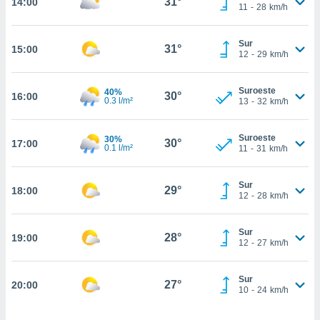
31°
14:00
estra
11
-
28
km/h
ara seguir
e contenido
Sur
stándares
31°
15:00
ACEPTAR
12
-
29
km/h
sin coste.
Y
CONTINUAR
 botón
Suroeste
40%
continuar",
30°
16:00
0.3 l/m²
13
-
32
km/h
der a la
CONFIGURACIÓN
ndo la
 de todas
Suroeste
30%
30°
17:00
0.1 l/m²
, ya sean
11
-
31
km/h
de nuestros
 nos
Sur
29°
18:00
12
-
28
km/h
 y análisis
tamiento en
b, así como
Sur
28°
19:00
12
-
27
km/h
un perfil
para
ublicidad y
Sur
27°
20:00
10
-
24
km/h
do en
 mismo.