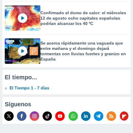
 la
Confirmado el domo de calor: el miércoles
da, crear un
12 de agosto ocho capitales españolas
personalizar
podrían alcanzar los 40 ºC
o, uso de
a la
e contenido
Se acerca rápidamente una vaguada que
do, medir el
entre mañana y el domingo dejará
 de la
tormentas con lluvias fuertes y granizo en
medir el
España
 del
 comprender
 través de
El tiempo...
s o a través
nación de
El Tiempo 1 - 7 días
edentes de
fuentes,
y mejora de
Síguenos
os, uso de
ados con el
 seleccionar
o.
calización