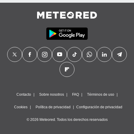
precisa e
ión mediante
, publicidad
dos,
 publicidad
,
ón de
 desarrollo
s.
tros 1199
ios
Contacto
Sobre nosotros
FAQ
Términos de uso
Cookies
Política de privacidad
Configuración de privacidad
© 2026 Meteored. Todos los derechos reservados