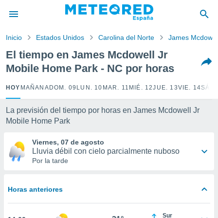
privacidad
o de
Inicio
Estados Unidos
Carolina del Norte
James Mcdowell
tiempo.com)
borado por
El tiempo en James Mcdowell Jr
es para
Mobile Home Park - NC por horas
ue la
 que se
e calidad.
HOY
MAÑANA
DOM. 09
LUN. 10
MAR. 11
MIÉ. 12
JUE. 13
VIE. 14
SÁB.
eder a este
ediante las
La previsión del tiempo por horas en James Mcdowell Jr
opciones:
Mobile Home Park
ookies y
Viernes, 07 de agosto
e forma
Lluvia débil con cielo parcialmente nuboso
Por la tarde
d digital
ada, basada
mación
Horas anteriores
ediante
ecnologías
nos permite
Sur