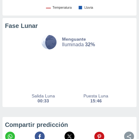
nto,
Temperatura
Lluvia
cios
Fase Lunar
kies,
ores únicos
as similares
Menguante
nar,
Iluminada
32%
rocesar
onales como
 este sitio
recciones IP
ficadores de
 posible
s
 traten tus
Salida Luna
Puesta Luna
nales en
00:33
15:46
 interés
go a lo que
nerte. Para
retirar su
Compartir predicción
ento u
 de datos