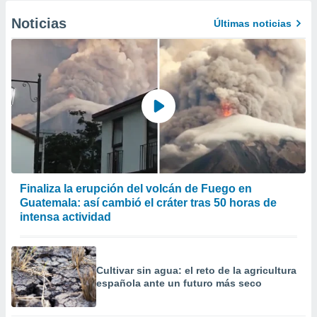
er momento
Noticias
Últimas noticias
ic en
o en
 Cookies
en
eb.
y
socios
el
to de
Finaliza la erupción del volcán de Fuego en
la
Guatemala: así cambió el cráter tras 50 horas de
 en un
intensa actividad
 y/o acceder
 de datos
ara
 anuncios
Cultivar sin agua: el reto de la agricultura
ar perfiles
española ante un futuro más seco
idad
a, utilizar
a