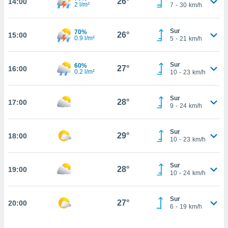
26°
14:00
estra
2 l/m²
7
-
30
km/h
ara seguir
e contenido
Sur
stándares
70%
26°
15:00
ACEPTAR
0.9 l/m²
5
-
21
km/h
sin coste.
Y
CONTINUAR
 botón
Sur
60%
continuar",
27°
16:00
0.2 l/m²
10
-
23
km/h
der a la
CONFIGURACIÓN
ndo la
 de todas
Sur
28°
17:00
, ya sean
9
-
24
km/h
de nuestros
 nos
Sur
29°
18:00
10
-
23
km/h
 y análisis
tamiento en
b, así como
Sur
28°
19:00
10
-
24
km/h
un perfil
para
ublicidad y
Sur
27°
20:00
6
-
19
km/h
do en
 mismo.