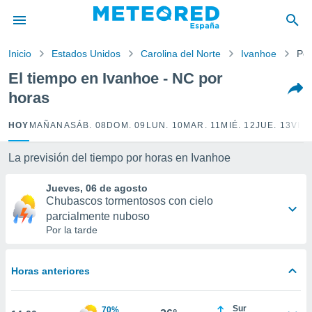
privacidad
o de
Inicio
Estados Unidos
Carolina del Norte
Ivanhoe
Por
tiempo.com)
borado por
El tiempo en Ivanhoe - NC por
es para
horas
ue la
 que se
e calidad.
HOY
MAÑANA
SÁB. 08
DOM. 09
LUN. 10
MAR. 11
MIÉ. 12
JUE. 13
VIE.
eder a este
ediante las
La previsión del tiempo por horas en Ivanhoe
opciones:
Jueves, 06 de agosto
ookies y
Chubascos tormentosos con cielo
e forma
parcialmente nuboso
Por la tarde
d digital
ada, basada
mación
Horas anteriores
ediante
ecnologías
nos permite
Sur
70%