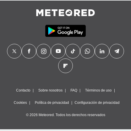
precisa e
ión mediante
, publicidad
dos,
 publicidad
,
ón de
 desarrollo
s.
tros 1199
ios
Contacto
Sobre nosotros
FAQ
Términos de uso
Cookies
Política de privacidad
Configuración de privacidad
© 2026 Meteored. Todos los derechos reservados