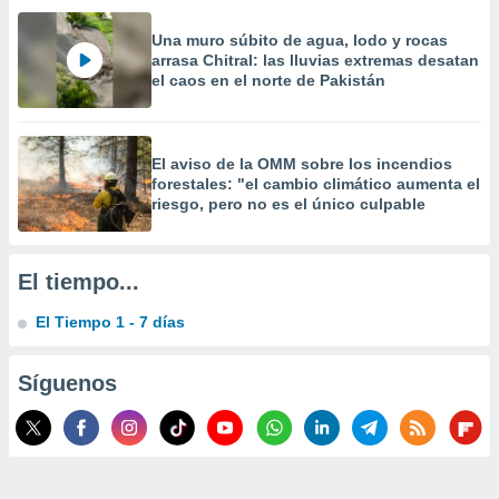
 la
Una muro súbito de agua, lodo y rocas
da, crear un
arrasa Chitral: las lluvias extremas desatan
personalizar
el caos en el norte de Pakistán
o, uso de
a la
e contenido
do, medir el
El aviso de la OMM sobre los incendios
 de la
forestales: "el cambio climático aumenta el
riesgo, pero no es el único culpable
medir el
 del
 comprender
 través de
El tiempo...
s o a través
nación de
El Tiempo 1 - 7 días
edentes de
fuentes,
y mejora de
Síguenos
os, uso de
ados con el
 seleccionar
o.
calización