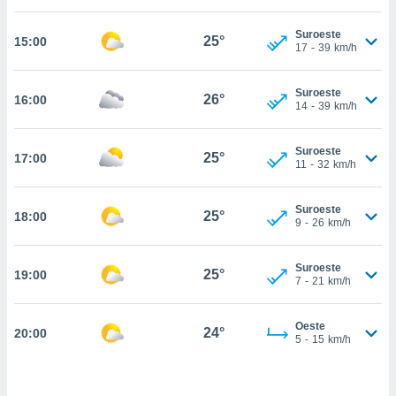
estra
ara seguir
Suroeste
e contenido
25°
15:00
17
-
39
km/h
stándares
ACEPTAR
sin coste.
Y
Suroeste
CONTINUAR
26°
16:00
 botón
14
-
39
km/h
continuar",
der a la
CONFIGURACIÓN
ndo la
Suroeste
25°
17:00
11
-
32
km/h
 de todas
, ya sean
de nuestros
Suroeste
25°
18:00
 nos
9
-
26
km/h
 y análisis
tamiento en
Suroeste
25°
19:00
7
-
21
km/h
b, así como
un perfil
para
Oeste
24°
20:00
ublicidad y
5
-
15
km/h
do en
 mismo.