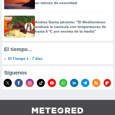
un minuto de oscuridad
 la
da, crear un
personalizar
Andrea Danta advierte: "El Mediterráneo
o, uso de
acabará la canícula con temperaturas de
a la
hasta 6 ºC por encima de la media"
e contenido
do, medir el
 de la
medir el
El tiempo...
 del
 comprender
El Tiempo 1 - 7 días
 través de
s o a través
nación de
Síguenos
edentes de
fuentes,
y mejora de
os, uso de
ados con el
 seleccionar
o.
calización