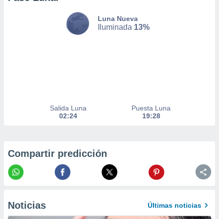
nto,
Luna Nueva
Iluminada
13%
cios
kies,
ores únicos
as similares
nar,
rocesar
onales como
 este sitio
recciones IP
Salida Luna
Puesta Luna
ficadores de
02:24
19:28
 posible
s
 traten tus
nales en
Compartir predicción
 interés
go a lo que
nerte. Para
retirar su
ento u
Noticias
Últimas noticias
 de datos