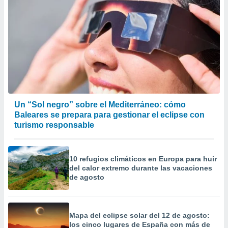
er momento
ic en
o en
 Cookies
en
eb.
y
socios
el
Un “Sol negro” sobre el Mediterráneo: cómo
to de
Baleares se prepara para gestionar el eclipse con
turismo responsable
la
 en un
 y/o acceder
10 refugios climáticos en Europa para huir
 de datos
del calor extremo durante las vacaciones
ara
de agosto
 anuncios
ar perfiles
idad
a, utilizar
Mapa del eclipse solar del 12 de agosto:
los cinco lugares de España con más de
a