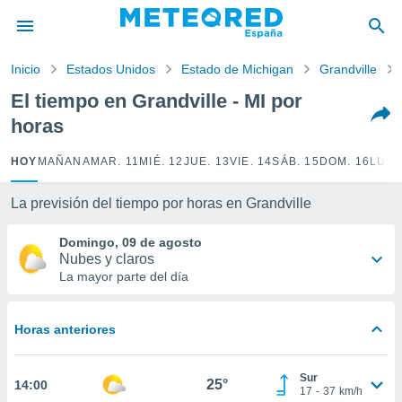
privacidad
o de
Inicio
Estados Unidos
Estado de Michigan
Grandville
tiempo.com)
borado por
El tiempo en Grandville - MI por
es para
horas
ue la
 que se
e calidad.
HOY
MAÑANA
MAR. 11
MIÉ. 12
JUE. 13
VIE. 14
SÁB. 15
DOM. 16
LUN.
eder a este
ediante las
La previsión del tiempo por horas en Grandville
opciones:
Domingo, 09 de agosto
ookies y
Nubes y claros
e forma
La mayor parte del día
d digital
ada, basada
Horas anteriores
mación
ediante
ecnologías
Sur
25°
14:00
nos permite
17
-
37
km/h