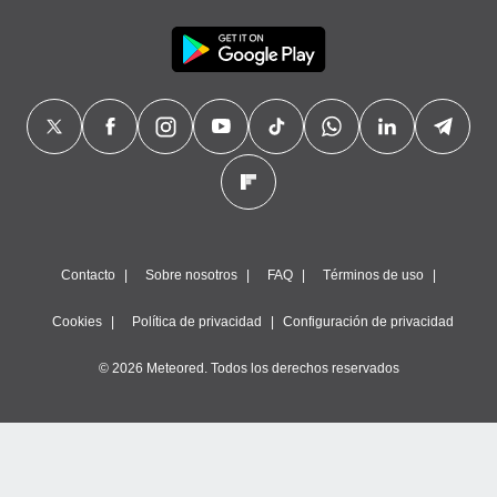
precisa e
ión mediante
, publicidad
dos,
 publicidad
,
ón de
 desarrollo
s.
tros 1199
Contacto
Sobre nosotros
FAQ
Términos de uso
ios
Cookies
Política de privacidad
Configuración de privacidad
© 2026 Meteored. Todos los derechos reservados