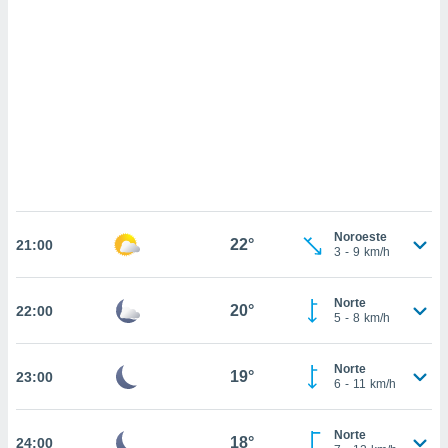
sultar más
 en nuestra
 Cookies
y
ualquier
ento
 botón
ación de
kies
 disponible
e nuestra
.
Noroeste
22°
21:00
3
-
9
km/h
IVAMENTE,
Norte
20°
22:00
as
5
-
8
km/h
 a cookies
 no aceptar
Norte
19°
23:00
ón de
6
-
11
km/h
uedes
uestro sitio
.com. En
Norte
18°
24:00