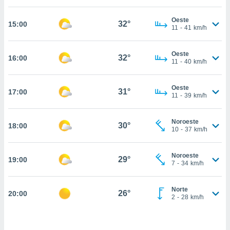
estra
ara seguir
Oeste
e contenido
32°
15:00
11
-
41
km/h
stándares
ACEPTAR
sin coste.
Y
Oeste
CONTINUAR
32°
16:00
 botón
11
-
40
km/h
continuar",
der a la
CONFIGURACIÓN
ndo la
Oeste
31°
17:00
11
-
39
km/h
 de todas
, ya sean
de nuestros
Noroeste
30°
18:00
 nos
10
-
37
km/h
 y análisis
tamiento en
Noroeste
29°
19:00
7
-
34
km/h
b, así como
un perfil
para
Norte
26°
20:00
ublicidad y
2
-
28
km/h
do en
 mismo.