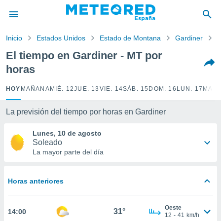
privacidad
o de
Inicio
Estados Unidos
Estado de Montana
Gardiner
P
tiempo.com)
borado por
El tiempo en Gardiner - MT por
es para
horas
ue la
 que se
e calidad.
HOY
MAÑANA
MIÉ. 12
JUE. 13
VIE. 14
SÁB. 15
DOM. 16
LUN. 17
MAR.
eder a este
ediante las
La previsión del tiempo por horas en Gardiner
opciones:
Lunes, 10 de agosto
ookies y
Soleado
e forma
La mayor parte del día
d digital
ada, basada
Horas anteriores
mación
ediante
ecnologías
Oeste
31°
14:00
nos permite
12
-
41
km/h