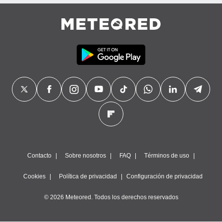
precisa e
ión mediante
, publicidad
dos,
 publicidad
,
ón de
 desarrollo
s.
tros 1199
ios
Contacto
Sobre nosotros
FAQ
Términos de uso
Cookies
Política de privacidad
Configuración de privacidad
© 2026 Meteored. Todos los derechos reservados