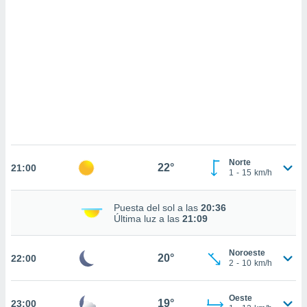
sultar más
 en nuestra
 Cookies
y
ualquier
ento
 botón
ación de
kies
 disponible
e nuestra
.
Norte
22°
21:00
1
-
15
km/h
IVAMENTE,
Puesta del sol a las
20:36
as
Última luz a las
21:09
 a cookies
 no aceptar
Noroeste
20°
22:00
ón de
2
-
10
km/h
uedes
uestro sitio
.com. En
Oeste
19°
23:00