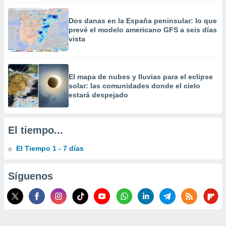
 la
Dos danas en la España peninsular: lo que
da, crear un
prevé el modelo americano GFS a seis días
personalizar
vista
o, uso de
a la
e contenido
do, medir el
​El mapa de nubes y lluvias para el eclipse
 de la
solar: las comunidades donde el cielo
medir el
estará despejado
 del
 comprender
 través de
El tiempo...
s o a través
nación de
El Tiempo 1 - 7 días
edentes de
fuentes,
y mejora de
Síguenos
os, uso de
ados con el
 seleccionar
o.
calización