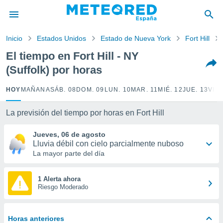
privacidad
o de
Inicio
Estados Unidos
Estado de Nueva York
Fort Hill
tiempo.com)
borado por
El tiempo en Fort Hill - NY
es para
(Suffolk) por horas
ue la
 que se
e calidad.
HOY
MAÑANA
SÁB. 08
DOM. 09
LUN. 10
MAR. 11
MIÉ. 12
JUE. 13
VIE.
eder a este
ediante las
La previsión del tiempo por horas en Fort Hill
opciones:
Jueves, 06 de agosto
ookies y
Lluvia débil con cielo parcialmente nuboso
e forma
La mayor parte del día
d digital
ada, basada
1 Alerta ahora
Riesgo Moderado
mación
ediante
ecnologías
nos permite
Horas anteriores