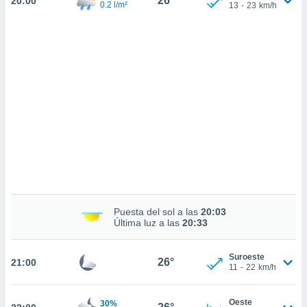
26°
20:00
sultar más
0.2 l/m²
13
-
23
km/h
 en nuestra
 Cookies
y
ualquier
ento
 botón
ación de
kies
 disponible
e nuestra
.
IVAMENTE,
Puesta del sol a las
20:03
as
Última luz a las
20:33
 a cookies
 no aceptar
Suroeste
ón de
26°
21:00
11
-
22
km/h
uedes
uestro sitio
.com. En
Oeste
30%