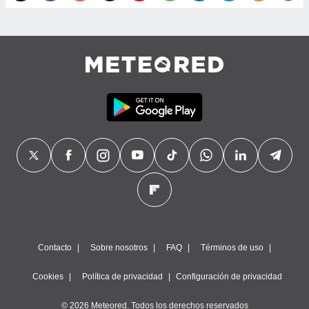
precisa e
ión mediante
, publicidad
dos,
 publicidad
,
ón de
 desarrollo
s.
tros 1199
ios
Contacto
Sobre nosotros
FAQ
Términos de uso
Cookies
Política de privacidad
Configuración de privacidad
© 2026 Meteored. Todos los derechos reservados