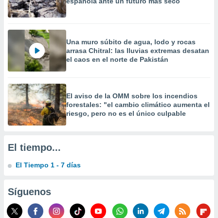
española ante un futuro más seco
 la
da, crear un
personalizar
Una muro súbito de agua, lodo y rocas
o, uso de
arrasa Chitral: las lluvias extremas desatan
a la
el caos en el norte de Pakistán
e contenido
do, medir el
 de la
medir el
El aviso de la OMM sobre los incendios
 del
forestales: "el cambio climático aumenta el
 comprender
riesgo, pero no es el único culpable
 través de
s o a través
nación de
edentes de
El tiempo...
fuentes,
y mejora de
El Tiempo 1 - 7 días
os, uso de
ados con el
Síguenos
 seleccionar
o.
calización