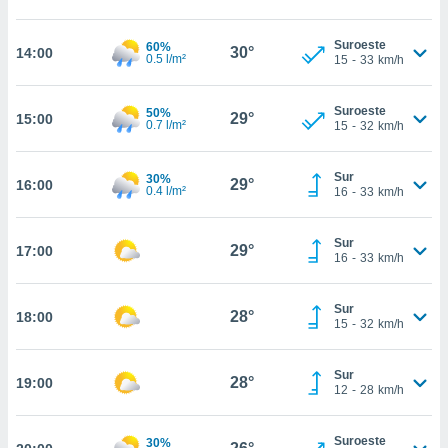
estra
ara seguir
e contenido
Suroeste
60%
30°
14:00
0.5 l/m²
15
-
33
km/h
stándares
ACEPTAR
sin coste.
Y
CONTINUAR
Suroeste
 botón
50%
29°
15:00
0.7 l/m²
15
-
32
km/h
continuar",
der a la
CONFIGURACIÓN
ndo la
Sur
30%
29°
16:00
 de todas
0.4 l/m²
16
-
33
km/h
, ya sean
de nuestros
Sur
 nos
29°
17:00
16
-
33
km/h
 y análisis
tamiento en
Sur
28°
18:00
b, así como
15
-
32
km/h
un perfil
para
Sur
ublicidad y
28°
19:00
12
-
28
km/h
do en
 mismo.
Suroeste
30%