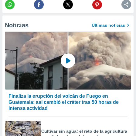
er momento
ic en
o en
Noticias
Últimas noticias
 Cookies
en
eb.
y
socios
el
to de
la
 en un
 y/o acceder
Finaliza la erupción del volcán de Fuego en
 de datos
Guatemala: así cambió el cráter tras 50 horas de
ara
intensa actividad
 anuncios
ar perfiles
idad
a, utilizar
Cultivar sin agua: el reto de la agricultura
a