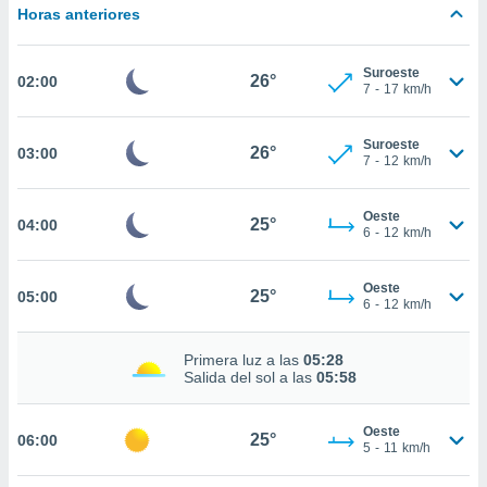
estra
Horas anteriores
ara seguir
e contenido
stándares
Suroeste
ACEPTAR
26°
02:00
sin coste.
7
-
17
km/h
Y
CONTINUAR
 botón
continuar",
Suroeste
26°
03:00
7
-
12
km/h
der a la
CONFIGURACIÓN
ndo la
 de todas
Oeste
25°
04:00
, ya sean
6
-
12
km/h
de nuestros
 nos
Oeste
25°
05:00
6
-
12
km/h
 y análisis
tamiento en
b, así como
Primera luz a las
05:28
un perfil
Salida del sol a las
05:58
para
ublicidad y
Oeste
25°
06:00
5
-
11
km/h
do en
 mismo.