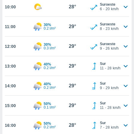
te
Suroeste
28°
10:00
 de que
6
-
20
km/h
talarán
e sean
Suroeste
para
30%
29°
11:00
0.2 l/m²
8
-
23
km/h
a
por el sitio
o se
Suroeste
30%
29°
12:00
cookies para
0.3 l/m²
9
-
26
km/h
nto ni para
Sur
licidad o
40%
29°
13:00
0.2 l/m²
11
-
28
km/h
ado, aunque
sualizar
Sur
40%
29°
14:00
general no
0.2 l/m²
9
-
29
km/h
ada. Puedes
 instalación
Sur
50%
y acceder a
29°
15:00
0.1 l/m²
11
-
28
km/h
io web a
ste abono
 botón
Sur
50%
28°
16:00
.
0.2 l/m²
7
-
28
km/h