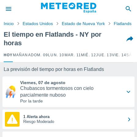
privacidad
o de
Inicio
Estados Unidos
Estado de Nueva York
Flatlands
tiempo.com)
borado por
El tiempo en Flatlands - NY por
es para
horas
ue la
 que se
e calidad.
HOY
MAÑANA
DOM. 09
LUN. 10
MAR. 11
MIÉ. 12
JUE. 13
VIE. 14
SÁB.
eder a este
ediante las
La previsión del tiempo por horas en Flatlands
opciones:
Viernes, 07 de agosto
ookies y
Chubascos tormentosos con cielo
e forma
parcialmente nuboso
Por la tarde
d digital
ada, basada
mación
1 Alerta ahora
ediante
Riesgo Moderado
ecnologías
nos permite