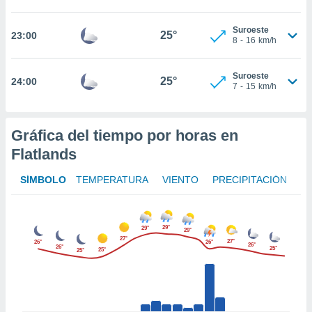
er momento
ic en
Suroeste
25°
23:00
o en
8
-
16
km/h
 Cookies
en
Suroeste
eb.
25°
24:00
7
-
15
km/h
y
socios
el
Gráfica del tiempo por horas en
Flatlands
to de
SÍMBOLO
TEMPERATURA
VIENTO
PRECIPITACIÓN
la
 en un
 y/o acceder
 de datos
29°
29°
29°
27°
ara
27°
26°
26°
26°
26°
25°
25°
25°
 anuncios
ar perfiles
idad
a, utilizar
a