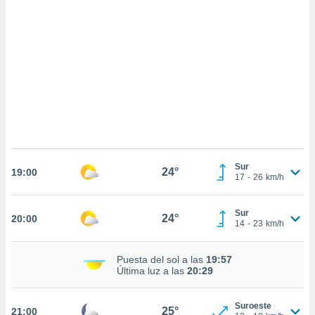
sultar más
 en nuestra
 Cookies
y
ualquier
ento
 botón
ación de
kies
 disponible
e nuestra
.
Sur
24°
19:00
17
-
26
km/h
IVAMENTE,
Sur
24°
20:00
as
14
-
23
km/h
 a cookies
 no aceptar
Puesta del sol a las
19:57
ón de
Última luz a las
20:29
uedes
uestro sitio
.com. En
Suroeste
25°
21:00