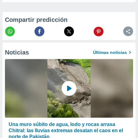
er momento
ic en
o en
Compartir predicción
 Cookies
en
eb.
y
Noticias
socios
Últimas noticias
el
to de
la
 en un
 y/o acceder
 de datos
ara
 anuncios
ar perfiles
Una muro súbito de agua, lodo y rocas arrasa
idad
a, utilizar
Chitral: las lluvias extremas desatan el caos en el
a
norte de Pakistán