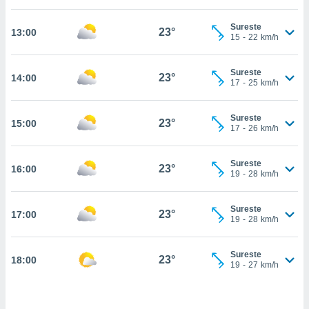
estra
ara seguir
Sureste
e contenido
23°
13:00
15
-
22
km/h
stándares
ACEPTAR
sin coste.
Y
Sureste
CONTINUAR
23°
14:00
 botón
17
-
25
km/h
continuar",
der a la
CONFIGURACIÓN
ndo la
Sureste
23°
15:00
17
-
26
km/h
 de todas
, ya sean
de nuestros
Sureste
23°
16:00
 nos
19
-
28
km/h
 y análisis
tamiento en
Sureste
23°
17:00
19
-
28
km/h
b, así como
un perfil
para
Sureste
23°
18:00
ublicidad y
19
-
27
km/h
do en
 mismo.