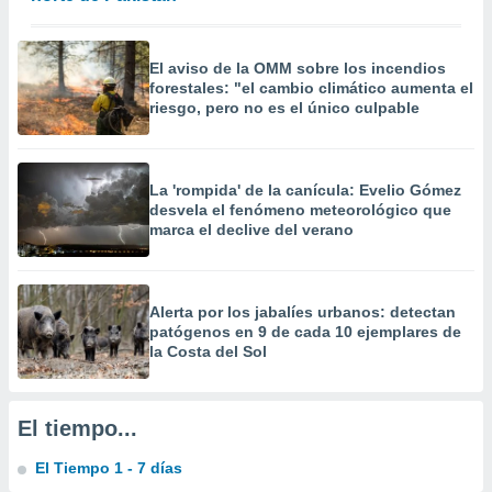
 la
da, crear un
El aviso de la OMM sobre los incendios
personalizar
forestales: "el cambio climático aumenta el
o, uso de
riesgo, pero no es el único culpable
a la
e contenido
do, medir el
 de la
La 'rompida' de la canícula: Evelio Gómez
medir el
desvela el fenómeno meteorológico que
 del
marca el declive del verano
 comprender
 través de
s o a través
nación de
Alerta por los jabalíes urbanos: detectan
edentes de
patógenos en 9 de cada 10 ejemplares de
fuentes,
la Costa del Sol
y mejora de
os, uso de
ados con el
El tiempo...
 seleccionar
o.
El Tiempo 1 - 7 días
calización