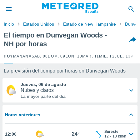
privacidad
o de
Inicio
Estados Unidos
Estado de New Hampshire
Dunve
tiempo.com)
borado por
El tiempo en Dunvegan Woods -
es para
NH por horas
ue la
 que se
e calidad.
HOY
MAÑANA
SÁB. 08
DOM. 09
LUN. 10
MAR. 11
MIÉ. 12
JUE. 13
VIE.
eder a este
ediante las
La previsión del tiempo por horas en Dunvegan Woods
opciones:
Jueves, 06 de agosto
ookies y
Nubes y claros
e forma
La mayor parte del día
d digital
ada, basada
Horas anteriores
mación
ediante
ecnologías
Sureste
24°
12:00
nos permite
12
-
18
km/h