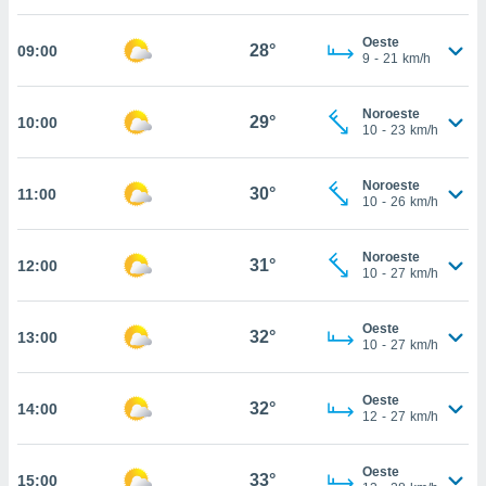
estra
ara seguir
Oeste
e contenido
28°
09:00
9
-
21
km/h
stándares
ACEPTAR
sin coste.
Y
Noroeste
CONTINUAR
29°
10:00
 botón
10
-
23
km/h
continuar",
der a la
CONFIGURACIÓN
ndo la
Noroeste
30°
11:00
10
-
26
km/h
 de todas
, ya sean
de nuestros
Noroeste
31°
12:00
 nos
10
-
27
km/h
 y análisis
tamiento en
Oeste
32°
13:00
10
-
27
km/h
b, así como
un perfil
para
Oeste
32°
14:00
ublicidad y
12
-
27
km/h
do en
Oeste
 mismo.
33°
15:00