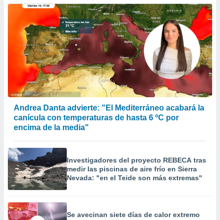
 la
da, crear un
personalizar
o, uso de
a la
e contenido
do, medir el
 de la
medir el
 del
Andrea Danta advierte: "El Mediterráneo acabará la
 comprender
canícula con temperaturas de hasta 6 ºC por
 través de
encima de la media"
s o a través
nación de
edentes de
fuentes,
Investigadores del proyecto REBECA tras
y mejora de
medir las piscinas de aire frío en Sierra
os, uso de
Nevada: "en el Teide son más extremas"
ados con el
 seleccionar
o.
Se avecinan siete días de calor extremo
calización