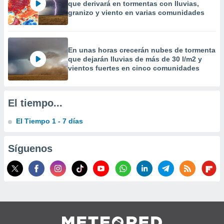
que derivará en tormentas con lluvias,
precisa e
granizo y viento en varias comunidades
ión mediante
, publicidad
En unas horas crecerán nubes de tormenta
dos,
que dejarán lluvias de más de 30 l/m2 y
 publicidad
vientos fuertes en cinco comunidades
,
ón de
 desarrollo
El tiempo...
s.
tros 1199
El Tiempo 1 - 7 días
ios
Síguenos