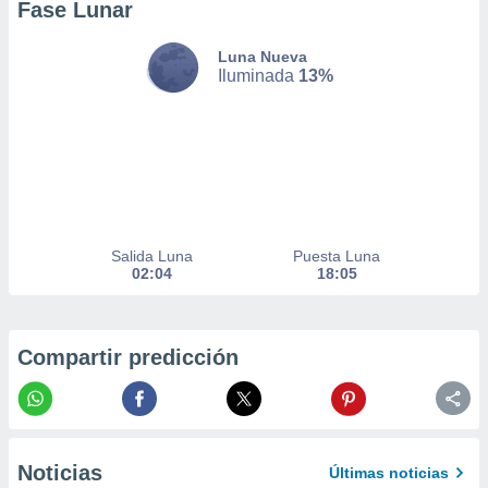
Fase Lunar
er momento
ic en
Luna Nueva
o en
Iluminada
13%
 Cookies
en
eb.
y
socios
el
to de
Salida Luna
Puesta Luna
02:04
18:05
la
 en un
 y/o acceder
Compartir predicción
 de datos
ara
 anuncios
ar perfiles
idad
a, utilizar
Noticias
Últimas noticias
a