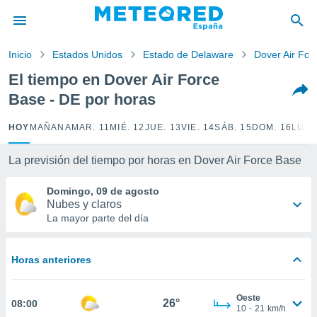
privacidad
o de
Inicio
Estados Unidos
Estado de Delaware
Dover Air For
tiempo.com)
borado por
El tiempo en Dover Air Force
es para
Base - DE por horas
ue la
 que se
e calidad.
HOY
MAÑANA
MAR. 11
MIÉ. 12
JUE. 13
VIE. 14
SÁB. 15
DOM. 16
LUN.
eder a este
ediante las
La previsión del tiempo por horas en Dover Air Force Base
opciones:
Domingo, 09 de agosto
ookies y
Nubes y claros
e forma
La mayor parte del día
d digital
ada, basada
Horas anteriores
mación
ediante
ecnologías
Oeste
26°
08:00
nos permite
10
-
21
km/h