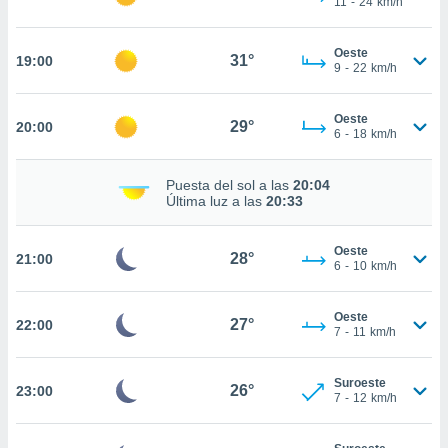
11
-
24
km/h
te
 de que
talarán
Oeste
31°
19:00
e sean
9
-
22
km/h
para
a
Oeste
por el sitio
29°
20:00
6
-
18
km/h
o se
cookies para
Puesta del sol a las
20:04
nto ni para
Última luz a las
20:33
licidad o
Oeste
ado, aunque
28°
21:00
6
-
10
km/h
sualizar
general no
ada. Puedes
Oeste
27°
22:00
 instalación
7
-
11
km/h
y acceder a
io web a
Suroeste
ste abono
26°
23:00
7
-
12
km/h
 botón
.