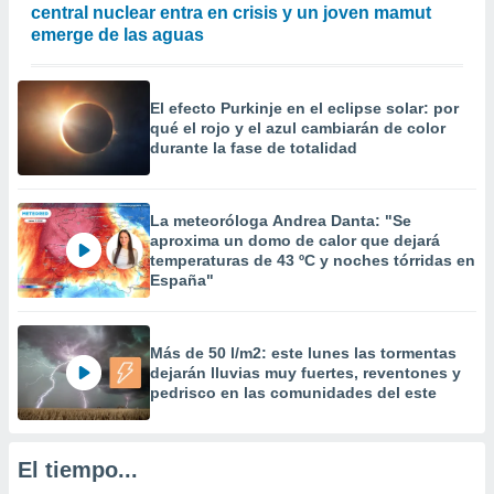
central nuclear entra en crisis y un joven mamut
precisa e
emerge de las aguas
ión mediante
, publicidad
El efecto Purkinje en el eclipse solar: por
dos,
qué el rojo y el azul cambiarán de color
 publicidad
durante la fase de totalidad
,
ón de
 desarrollo
La meteoróloga Andrea Danta: "Se
s.
aproxima un domo de calor que dejará
tros 1199
temperaturas de 43 ºC y noches tórridas en
España"
ios
Más de 50 l/m2: este lunes las tormentas
dejarán lluvias muy fuertes, reventones y
pedrisco en las comunidades del este
El tiempo...