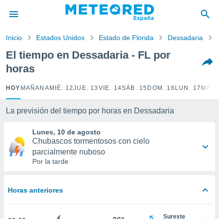
privacidad
o de
Inicio
Estados Unidos
Estado de Florida
Dessadaria
tiempo.com)
borado por
El tiempo en Dessadaria - FL por
es para
horas
ue la
 que se
e calidad.
HOY
MAÑANA
MIÉ. 12
JUE. 13
VIE. 14
SÁB. 15
DOM. 16
LUN. 17
MAR.
eder a este
ediante las
La previsión del tiempo por horas en Dessadaria
opciones:
Lunes, 10 de agosto
ookies y
Chubascos tormentosos con cielo
e forma
parcialmente nuboso
Por la tarde
d digital
ada, basada
mación
Horas anteriores
ediante
ecnologías
nos permite
Sureste