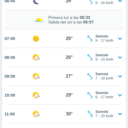
26°
06:00
estra
8
-
16
km/h
ara seguir
e contenido
Primera luz a las
06:32
stándares
ACEPTAR
Salida del sol a las
06:57
sin coste.
Y
CONTINUAR
 botón
Sureste
continuar",
26°
07:00
9
-
17
km/h
der a la
CONFIGURACIÓN
ndo la
 de todas
Sureste
26°
08:00
, ya sean
9
-
19
km/h
de nuestros
 nos
Sureste
27°
09:00
7
-
18
km/h
 y análisis
tamiento en
b, así como
Sureste
29°
10:00
6
-
17
km/h
un perfil
para
ublicidad y
Sureste
30°
11:00
7
-
20
km/h
do en
 mismo.