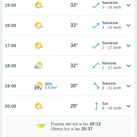
te
Suroeste
33°
15:00
3
-
16
km/h
 de que
talarán
e sean
Suroeste
33°
para
16:00
4
-
16
km/h
a
por el sitio
o se
Suroeste
34°
17:00
2
-
17
km/h
cookies para
nto ni para
Noreste
32°
18:00
licidad o
2
-
17
km/h
ado, aunque
sualizar
Sureste
30%
30°
19:00
0.4 l/m²
8
-
21
km/h
general no
ada. Puedes
 instalación
Sur
28°
20:00
y acceder a
9
-
18
km/h
io web a
ste abono
Puesta del sol a las
20:12
 botón
Última luz a las
20:37
.