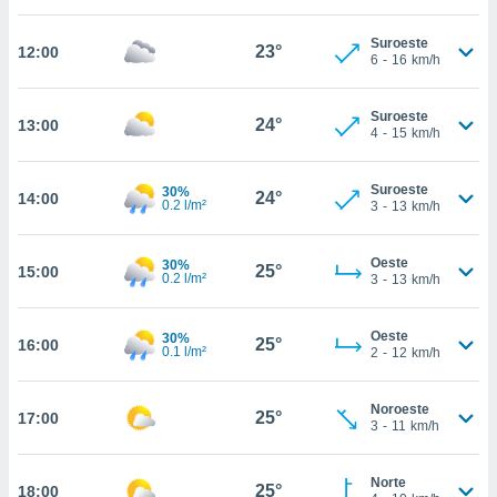
estra
ara seguir
Suroeste
e contenido
23°
12:00
6
-
16
km/h
stándares
ACEPTAR
sin coste.
Y
Suroeste
CONTINUAR
24°
13:00
 botón
4
-
15
km/h
continuar",
der a la
CONFIGURACIÓN
ndo la
Suroeste
30%
24°
14:00
0.2 l/m²
3
-
13
km/h
 de todas
, ya sean
de nuestros
Oeste
30%
25°
15:00
 nos
0.2 l/m²
3
-
13
km/h
 y análisis
tamiento en
Oeste
30%
25°
16:00
0.1 l/m²
2
-
12
km/h
b, así como
un perfil
para
Noroeste
25°
17:00
ublicidad y
3
-
11
km/h
do en
Norte
 mismo.
25°
18:00