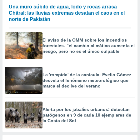
 la
Una muro súbito de agua, lodo y rocas arrasa
Chitral: las lluvias extremas desatan el caos en el
da, crear un
norte de Pakistán
personalizar
o, uso de
a la
e contenido
El aviso de la OMM sobre los incendios
do, medir el
forestales: "el cambio climático aumenta el
riesgo, pero no es el único culpable
 de la
medir el
 del
 comprender
La 'rompida' de la canícula: Evelio Gómez
 través de
desvela el fenómeno meteorológico que
s o a través
marca el declive del verano
nación de
edentes de
fuentes,
y mejora de
Alerta por los jabalíes urbanos: detectan
os, uso de
patógenos en 9 de cada 10 ejemplares de
ados con el
la Costa del Sol
 seleccionar
o.
calización