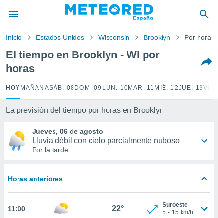
privacidad
o de
Inicio
Estados Unidos
Wisconsin
Brooklyn
Por horas
tiempo.com)
borado por
El tiempo en Brooklyn - WI por
es para
horas
ue la
 que se
e calidad.
HOY
MAÑANA
SÁB. 08
DOM. 09
LUN. 10
MAR. 11
MIÉ. 12
JUE. 13
VIE.
eder a este
ediante las
La previsión del tiempo por horas en Brooklyn
opciones:
Jueves, 06 de agosto
ookies y
Lluvia débil con cielo parcialmente nuboso
e forma
Por la tarde
d digital
ada, basada
Horas anteriores
mación
ediante
ecnologías
Suroeste
22°
11:00
nos permite
5
-
15
km/h