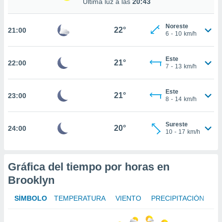
Última luz a las
20:43
te
 de que
talarán
Noreste
22°
21:00
e sean
6
-
10
km/h
para
a
Este
por el sitio
21°
22:00
7
-
13
km/h
o se
cookies para
Este
21°
23:00
nto ni para
8
-
14
km/h
licidad o
Sureste
ado, aunque
20°
24:00
10
-
17
km/h
sualizar
general no
ada. Puedes
 instalación
Gráfica del tiempo por horas en
y acceder a
Brooklyn
io web a
ste abono
SÍMBOLO
TEMPERATURA
VIENTO
PRECIPITACIÓN
 botón
.