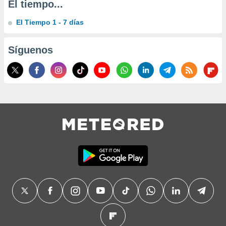
El tiempo...
precisa e
ión mediante
El Tiempo 1 - 7 días
, publicidad
Síguenos
dos,
 publicidad
,
ón de
 desarrollo
s.
tros 1199
ios