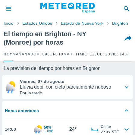
privacidad
o de
Inicio
Estados Unidos
Estado de Nueva York
Brighton
tiempo.com)
borado por
El tiempo en Brighton - NY
es para
(Monroe) por horas
ue la
 que se
e calidad.
HOY
MAÑANA
DOM. 09
LUN. 10
MAR. 11
MIÉ. 12
JUE. 13
VIE. 14
SÁB.
eder a este
ediante las
La previsión del tiempo por horas en Brighton
opciones:
Viernes, 07 de agosto
ookies y
Lluvia débil con cielo parcialmente nuboso
e forma
Por la tarde
d digital
ada, basada
Horas anteriores
mación
ediante
ecnologías
Oeste
50%
24°
14:00
nos permite
1 l/m²
6
-
20
km/h