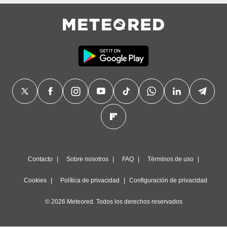
precisa e
ión mediante
, publicidad
dos,
 publicidad
,
ón de
 desarrollo
s.
tros 1199
ios
Contacto
Sobre nosotros
FAQ
Términos de uso
Cookies
Política de privacidad
Configuración de privacidad
© 2026 Meteored. Todos los derechos reservados