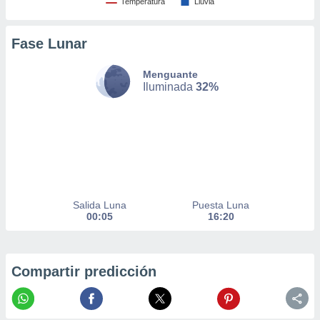
Temperatura
Lluvia
nto,
Fase Lunar
cios
kies,
ores únicos
Menguante
as similares
Iluminada
32%
nar,
rocesar
onales como
 este sitio
recciones IP
ficadores de
 posible
s
Salida Luna
Puesta Luna
 traten tus
00:05
16:20
nales en
 interés
go a lo que
nerte. Para
Compartir predicción
retirar su
ento u
 de datos