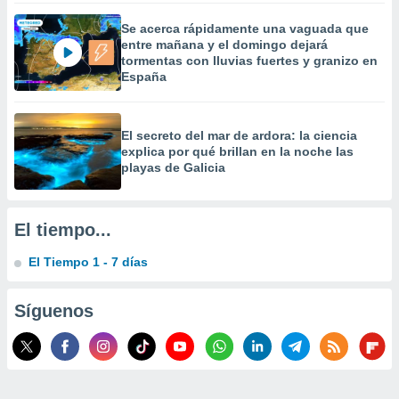
 la
Se acerca rápidamente una vaguada que
entre mañana y el domingo dejará
da, crear un
tormentas con lluvias fuertes y granizo en
personalizar
España
o, uso de
a la
e contenido
do, medir el
El secreto del mar de ardora: la ciencia
 de la
explica por qué brillan en la noche las
medir el
playas de Galicia
 del
 comprender
 través de
El tiempo...
s o a través
nación de
El Tiempo 1 - 7 días
edentes de
fuentes,
y mejora de
Síguenos
os, uso de
ados con el
 seleccionar
o.
calización