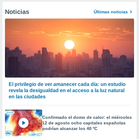
er momento
ic en
Noticias
Últimas noticias
o en
 Cookies
en
eb.
y
socios
el
to de
la
El privilegio de ver amanecer cada día: un estudio
 en un
revela la desigualdad en el acceso a la luz natural
 y/o acceder
en las ciudades
 de datos
ara
 anuncios
Confirmado el domo de calor: el miércoles
ar perfiles
12 de agosto ocho capitales españolas
idad
podrían alcanzar los 40 ºC
a, utilizar
a