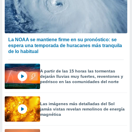
precisa e
ión mediante
, publicidad
dos,
 publicidad
La NOAA se mantiene firme en su pronóstico: se
,
espera una temporada de huracanes más tranquila
ón de
de lo habitual
 desarrollo
s.
tros 1199
A partir de las 15 horas las tormentas
ios
dejarán lluvias muy fuertes, reventones y
pedrisco en las comunidades del norte
Las imágenes más detalladas del Sol
jamás vistas revelan remolinos de energía
magnética