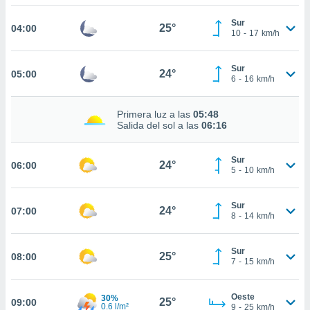
estra
ara seguir
Sur
25°
04:00
e contenido
10
-
17
km/h
stándares
ACEPTAR
sin coste.
Y
Sur
24°
05:00
CONTINUAR
 botón
6
-
16
km/h
continuar",
der a la
CONFIGURACIÓN
Primera luz a las
05:48
ndo la
Salida del sol a las
06:16
 de todas
, ya sean
de nuestros
Sur
24°
06:00
 nos
5
-
10
km/h
 y análisis
Sur
tamiento en
24°
07:00
8
-
14
km/h
b, así como
un perfil
para
Sur
25°
08:00
7
-
15
km/h
ublicidad y
do en
Oeste
30%
25°
 mismo.
09:00
0.6 l/m²
9
-
25
km/h