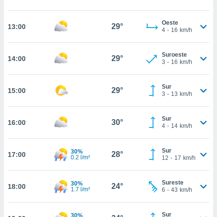
te
 de que
talarán
Oeste
29°
13:00
4
-
16
km/h
e sean
para
a
Suroeste
29°
por el sitio
14:00
3
-
16
km/h
o se
cookies para
Sur
29°
15:00
3
-
13
km/h
nto ni para
licidad o
Sur
30°
16:00
ado, aunque
4
-
14
km/h
sualizar
general no
ada. Puedes
Sur
30%
28°
17:00
0.2 l/m²
12
-
17
km/h
 instalación
y acceder a
io web a
Sureste
30%
24°
18:00
ste abono
1.7 l/m²
6
-
43
km/h
 botón
.
Sur
30%