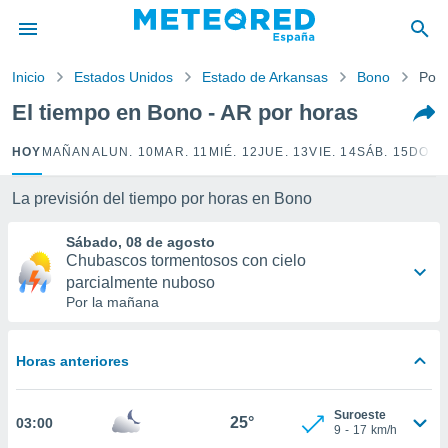
privacidad
o de
Inicio
Estados Unidos
Estado de Arkansas
Bono
Por 
tiempo.com)
borado por
El tiempo en Bono - AR por horas
es para
ue la
HOY
MAÑANA
LUN. 10
MAR. 11
MIÉ. 12
JUE. 13
VIE. 14
SÁB. 15
DOM.
 que se
e calidad.
eder a este
La previsión del tiempo por horas en Bono
ediante las
opciones:
Sábado, 08 de agosto
Chubascos tormentosos con cielo
ookies y
parcialmente nuboso
e forma
Por la mañana
d digital
ada, basada
Horas anteriores
mación
ediante
Suroeste
ecnologías
25°
03:00
9
-
17
km/h
nos permite