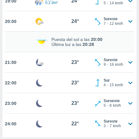
24°
19:00
0.2 l/m²
5
-
14
km/h
nto,
Sureste
cios
24°
20:00
7
-
12
km/h
kies,
ores únicos
as similares
Puesta del sol a las
20:00
nar,
Última luz a las
20:28
rocesar
onales como
Sureste
 este sitio
23°
21:00
9
-
16
km/h
recciones IP
ficadores de
 posible
Sur
23°
22:00
s
4
-
15
km/h
 traten tus
nales en
Suroeste
 interés
23°
23:00
5
-
8
km/h
go a lo que
nerte. Para
retirar su
Sureste
22°
24:00
ento u
3
-
7
km/h
 de datos