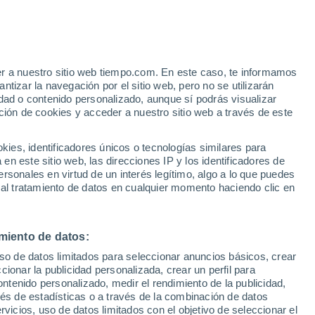
eyerville
VIENTO
PRECIPITACIÓN
er a nuestro sitio web tiempo.com. En este caso, te informamos
12
15
18
21
00
03
06
09
12
15
18
21
00
tizar la navegación por el sitio web, pero no se utilizarán
dad o contenido personalizado, aunque sí podrás visualizar
ción de cookies y acceder a nuestro sitio web a través de este
39°
es, identificadores únicos o tecnologías similares para
n este sitio web, las direcciones IP y los identificadores de
35°
rsonales en virtud de un interés legítimo, algo a lo que puedes
32°
 al tratamiento de datos en cualquier momento haciendo clic en
32°
29°
28°
26°
25°
miento de datos:
24°
24°
uso de datos limitados para seleccionar anuncios básicos, crear
22°
22°
ccionar la publicidad personalizada, crear un perfil para
21°
ontenido personalizado, medir el rendimiento de la publicidad,
vés de estadísticas o a través de la combinación de datos
1.3
1.3
0.9
0.6
rvicios, uso de datos limitados con el objetivo de seleccionar el