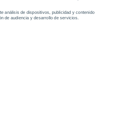
Lunes
10
e análisis de dispositivos, publicidad y contenido
n de audiencia y desarrollo de servicios.
 Beyerville
22°
Nubes y claros
02:00
Sensación T.
22°
21°
Nubes y claros
05:00
Sensación T.
21°
26°
Soleado
08:00
Sensación T.
27°
35°
Nubes y claros
11:00
Sensación T.
34°