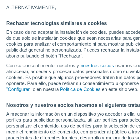
Gráfica del tiempo por horas en B
ALTERNATIVAMENTE,
SÍMBOLO
TEMPERATURA
Rechazar tecnologías similares a cookies
En caso de no aceptar la instalación de cookies, puedes acced
00
03
06
09
12
15
18
21
00
03
06
09
de que solo se instalarán cookies que sean necesarias para garan
cookies para analizar el comportamiento ni para mostrar publici
publicidad general no personalizada. Puedes rechazar la instala
abono pulsando el botón "Rechazar".
Con su consentimiento, nosotros y
37°
nuestros socios
usamos cooki
37°
almacenar, acceder y procesar datos personales como su visita e
35°
cookies. Es posible que algunos proveedores traten tus datos pe
oponerte. Para ello, puede retirar su consentimiento u oponerse
"Configurar"
o en nuestra
Política de Cookies
en este sitio web.
29°
27°
26°
26°
Nosotros y nuestros socios hacemos el siguiente trata
23°
Almacenar la información en un dispositivo y/o acceder a ella, 
22°
21°
perfiles para publicidad personalizada, utilizar perfiles para sele
21°
personalizar el contenido, uso de perfiles para la selección de c
medir el rendimiento del contenido, comprender al público a tra
procedentes de diferentes fuentes, desarrollo y mejora de los se
0.1