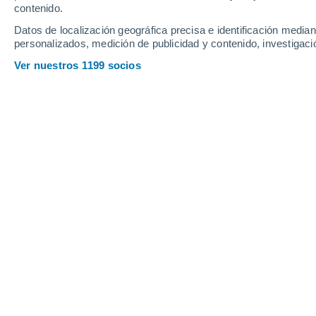
Sábado
8
Domingo
9
contenido.
Datos de localización geográfica precisa e identificación mediant
personalizados, medición de publicidad y contenido, investigació
Ver nuestros 1199 socios
La previsión del tiempo por horas en
SÁBADO, 08 DE AGOSTO
Por la tarde
Lluvia débil con cielo
parcialmente nuboso
Salida del sol a las
05:44
Puesta del sol a las
19:13
Primera luz a las
05:18
Última luz a las
19:39
Fase Lunar