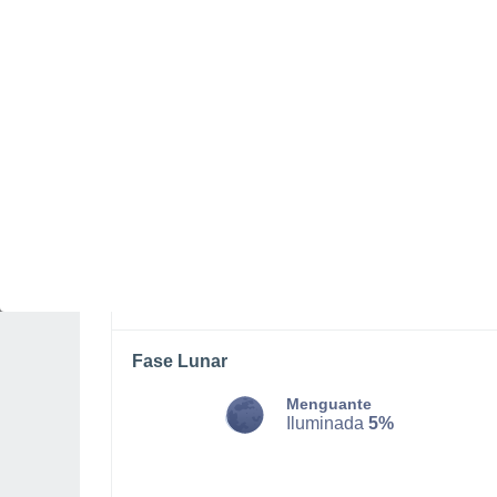
LUNES, 10 DE AGOSTO
Por la tarde
Chubascos tormentosos con
cielo parcialmente nuboso
Salida del sol a las
05:45
Puesta del sol a las
19:11
Primera luz a las
05:20
Última luz a las
19:37
Fase Lunar
Menguante
Iluminada
5%