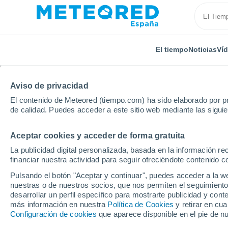
El tiempo
Noticias
Ví
Aviso de privacidad
El contenido de Meteored (tiempo.com) ha sido elaborado por pr
de calidad. Puedes acceder a este sitio web mediante las sigui
Aceptar cookies y acceder de forma gratuita
Inicio
Estados Unidos
Estado de Arizona
Beyerv
La publicidad digital personalizada, basada en la información r
financiar nuestra actividad para seguir ofreciéndote contenido c
El tiempo en Beyervill
Pulsando el botón "Aceptar y continuar", puedes acceder a la w
nuestras o de nuestros socios, que nos permiten el seguimiento
desarrollar un perfil específico para mostrarte publicidad y co
El Tiempo 1 - 7 días
Por horas
más información en nuestra
Política de Cookies
y retirar en cu
Configuración de cookies
que aparece disponible en el pie de n