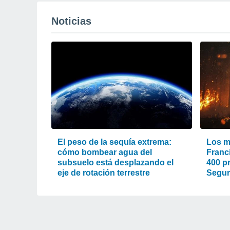
Noticias
El peso de la sequía extrema:
Los m
cómo bombear agua del
Franc
subsuelo está desplazando el
400 pr
eje de rotación terrestre
Segun