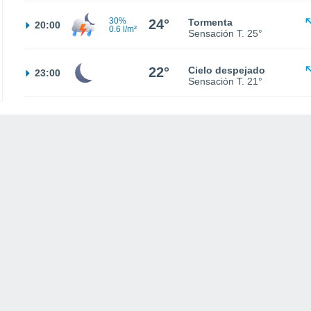
30%
24°
Tormenta
20:00
0.6 l/m²
Sensación T.
25°
22°
Cielo despejado
23:00
Sensación T.
21°