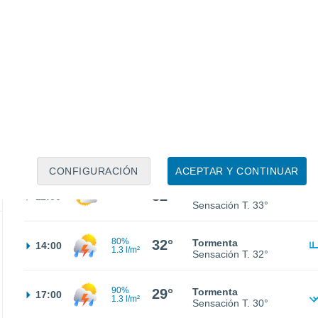
22°
Cielo despejado
02:00
Sensación T.
22°
21°
Cielo despejado
05:00
Sensación T.
21°
25°
Soleado
08:00
Sensación T.
26°
CONFIGURACIÓN
ACEPTAR Y CONTINUAR
32°
Nubes y claros
11:00
Sensación T.
33°
80%
32°
Tormenta
14:00
1.3 l/m²
Sensación T.
32°
90%
29°
Tormenta
17:00
1.3 l/m²
Sensación T.
30°