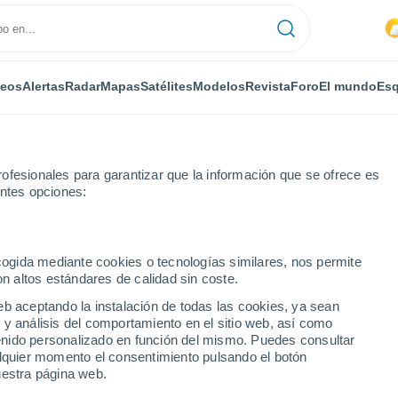
deos
Alertas
Radar
Mapas
Satélites
Modelos
Revista
Foro
El mundo
Esq
ofesionales para garantizar que la información que se ofrece es
entes opciones:
ille
Por horas
ecogida mediante cookies o tecnologías similares, nos permite
on altos estándares de calidad sin coste.
e - AZ por horas
eb aceptando la instalación de todas las cookies, ya sean
 y análisis del comportamiento en el sitio web, así como
ntenido personalizado en función del mismo. Puedes consultar
alquier momento el consentimiento pulsando el botón
uestra página web.