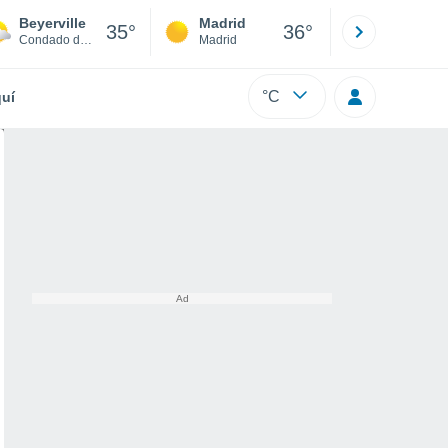
Beyerville
Madrid
Barcelona
35°
36°
Condado de Santa Cruz
Madrid
Barcelona
°C
uí