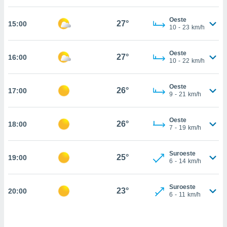
estra
ara seguir
Oeste
e contenido
27°
15:00
10
-
23
km/h
stándares
ACEPTAR
sin coste.
Y
Oeste
CONTINUAR
27°
16:00
 botón
10
-
22
km/h
continuar",
der a la
CONFIGURACIÓN
ndo la
Oeste
26°
17:00
9
-
21
km/h
 de todas
, ya sean
de nuestros
Oeste
26°
18:00
 nos
7
-
19
km/h
 y análisis
tamiento en
Suroeste
25°
19:00
6
-
14
km/h
b, así como
un perfil
para
Suroeste
23°
20:00
ublicidad y
6
-
11
km/h
do en
 mismo.