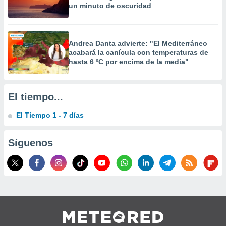
un minuto de oscuridad
 la
da, crear un
personalizar
Andrea Danta advierte: "El Mediterráneo
o, uso de
acabará la canícula con temperaturas de
a la
hasta 6 ºC por encima de la media"
e contenido
do, medir el
 de la
medir el
El tiempo...
 del
 comprender
El Tiempo 1 - 7 días
 través de
s o a través
nación de
Síguenos
edentes de
fuentes,
y mejora de
os, uso de
ados con el
 seleccionar
o.
calización