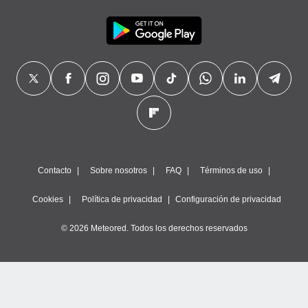
precisa e
ión mediante
, publicidad
dos,
 publicidad
,
ón de
 desarrollo
s.
tros 1199
Contacto
Sobre nosotros
FAQ
Términos de uso
ios
Cookies
Política de privacidad
Configuración de privacidad
© 2026 Meteored. Todos los derechos reservados