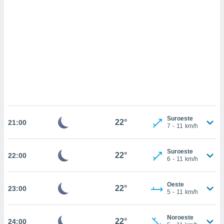
sultar más
 en nuestra
 Cookies
y
ualquier
ento
 botón
ación de
kies
 disponible
e nuestra
.
Suroeste
22°
21:00
7
-
11
km/h
IVAMENTE,
Suroeste
22°
22:00
as
6
-
11
km/h
 a cookies
 no aceptar
Oeste
22°
23:00
ón de
5
-
11
km/h
uedes
uestro sitio
.com. En
Noroeste
22°
24:00