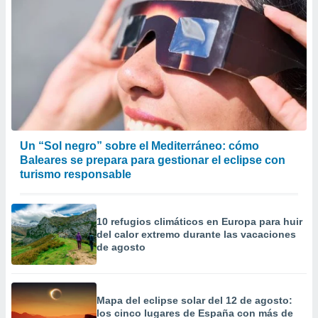
er momento
ic en
o en
 Cookies
en
eb.
y
socios
el
Un “Sol negro” sobre el Mediterráneo: cómo
to de
Baleares se prepara para gestionar el eclipse con
turismo responsable
la
 en un
 y/o acceder
10 refugios climáticos en Europa para huir
 de datos
del calor extremo durante las vacaciones
ara
de agosto
 anuncios
ar perfiles
idad
a, utilizar
Mapa del eclipse solar del 12 de agosto:
los cinco lugares de España con más de
a