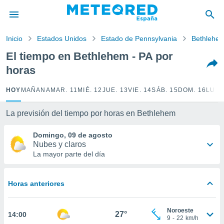
privacidad
o de
Inicio
Estados Unidos
Estado de Pennsylvania
Bethlehe
tiempo.com)
borado por
El tiempo en Bethlehem - PA por
es para
horas
ue la
 que se
e calidad.
HOY
MAÑANA
MAR. 11
MIÉ. 12
JUE. 13
VIE. 14
SÁB. 15
DOM. 16
LUN.
eder a este
ediante las
La previsión del tiempo por horas en Bethlehem
opciones:
Domingo, 09 de agosto
ookies y
Nubes y claros
e forma
La mayor parte del día
d digital
ada, basada
Horas anteriores
mación
ediante
ecnologías
Noroeste
27°
14:00
nos permite
9
-
22
km/h