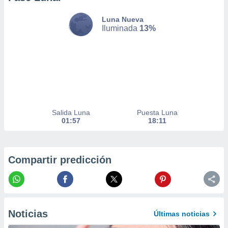
nto,
Luna Nueva
Iluminada
13%
cios
kies,
ores únicos
as similares
nar,
rocesar
onales como
 este sitio
recciones IP
Salida Luna
Puesta Luna
ficadores de
01:57
18:11
 posible
s
 traten tus
nales en
Compartir predicción
 interés
go a lo que
nerte. Para
retirar su
ento u
Noticias
Últimas noticias
 de datos